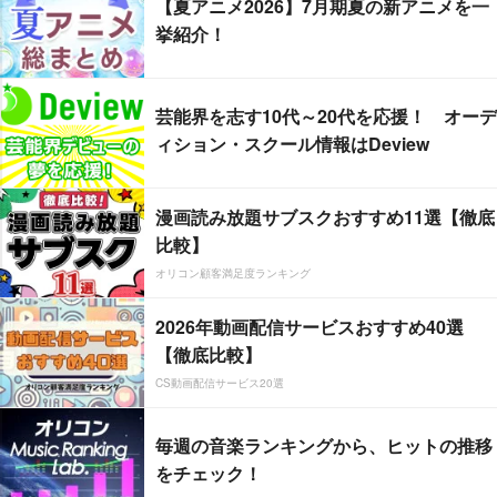
【夏アニメ2026】7月期夏の新アニメを一
挙紹介！
芸能界を志す10代～20代を応援！ オーデ
ィション・スクール情報はDeview
漫画読み放題サブスクおすすめ11選【徹底
比較】
オリコン顧客満足度ランキング
2026年動画配信サービスおすすめ40選
【徹底比較】
CS動画配信サービス20選
毎週の音楽ランキングから、ヒットの推移
をチェック！