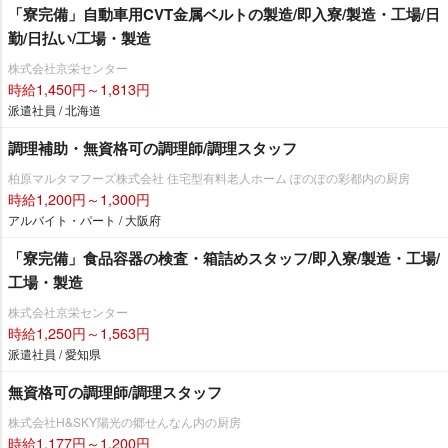
「寮完備」自動車用CVT金属ベルトの製造/即入寮/製造・工場/日
勤/日払い/工場・製造
株式会社京栄センター
時給1,450円～1,813円
派遣社員 / 北海道
調理補助・無資格可の調理師/調理スタッフ
柏原マルタマフーズ株式会社 住宅型有料老人ホーム ぽのぽの彩都内の厨房
時給1,200円～1,300円
アルバイト・パート / 大阪府
「寮完備」食品容器の検査・箱詰めスタッフ/即入寮/製造・工場/
工場・製造
株式会社京栄センター
時給1,250円～1,563円
派遣社員 / 愛知県
無資格可の調理師/調理スタッフ
株式会社H&SKY陽光の郷せんなん内の厨房
時給1,177円～1,200円