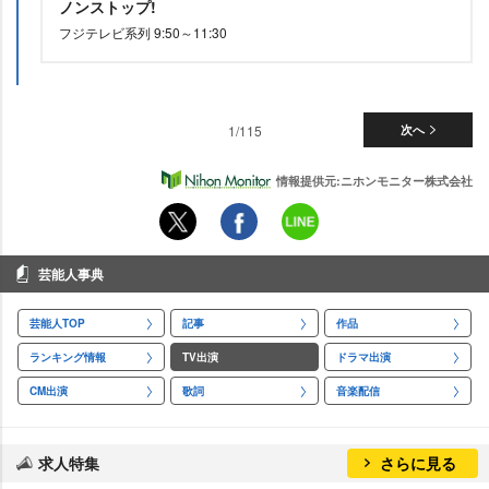
ノンストップ!
フジテレビ系列 9:50～11:30
1/115
次へ
情報提供元:ニホンモニター株式会社
芸能人事典
芸能人TOP
記事
作品
ランキング情報
TV出演
ドラマ出演
CM出演
歌詞
音楽配信
求人特集
さらに見る