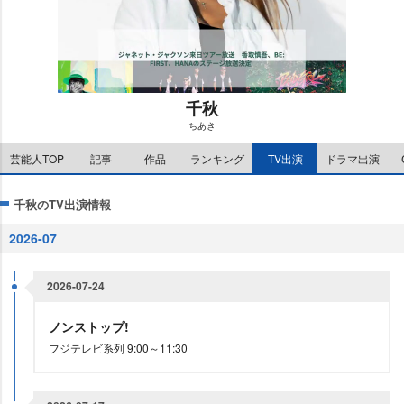
千秋
ちあき
M
芸能人TOP
記事
作品
ランキング
TV出演
ドラマ出演
u
t
e
千秋のTV出演情報
2026-07
2026-07-24
ノンストップ!
フジテレビ系列 9:00～11:30