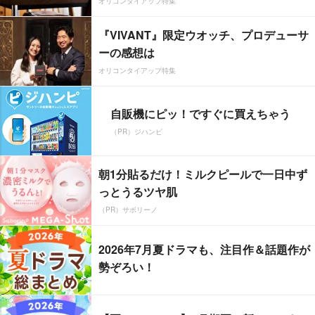
オリコンタイアップ特集
『VIVANT』限定ウオッチ、プロデューサ
ーの感想は
オリコンタイアップ特集
自販機にピッ！ですぐに買えちゃう
（PR）ジハンピ
朝1分貼るだけ！ミルクピールで一日中ず
っとうるツヤ肌
（PR）サボリーノ
2026年7月夏ドラマも、注目作＆話題作が
勢ぞろい！