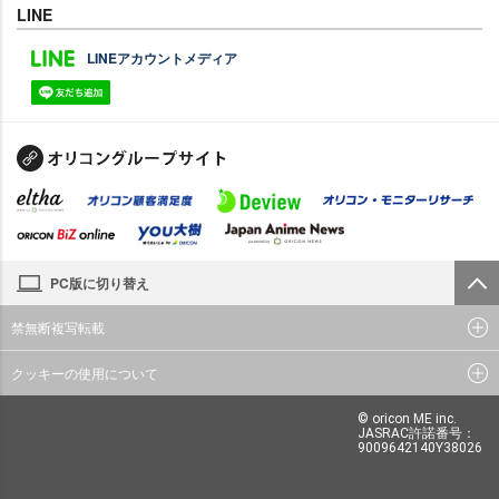
LINE
LINEアカウントメディア
PC版に切り替え
禁無断複写転載
クッキーの使用について
© oricon ME inc.
JASRAC許諾番号：
9009642140Y38026