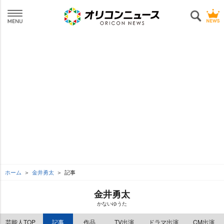
ホーム
金井勇太
記事
金井勇太
かないゆうた
芸能人TOP
記事
作品
TV出演
ドラマ出演
CM出演