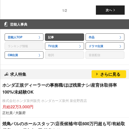
1/2
次へ
芸能人事典
芸能人TOP
記事
作品
ランキング情報
TV出演
ドラマ出演
CM出演
歌詞
音楽配信
求人特集
さらに見る
ホンダ正規ディーラーの事務職/ほぼ残業ナシ/産育休取得率
100%/未経験OK
株式会社ホンダ泉州販売 ホンダカーズ泉州 泉佐野西店
月給22万3,000円
正社員 / 大阪府
焼鳥バルのホールスタッフ/店長候補/年収600万円超も可/有給取