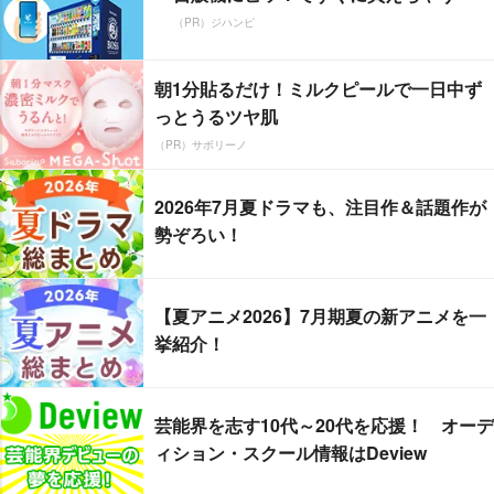
（PR）ジハンピ
朝1分貼るだけ！ミルクピールで一日中ず
っとうるツヤ肌
（PR）サボリーノ
2026年7月夏ドラマも、注目作＆話題作が
勢ぞろい！
【夏アニメ2026】7月期夏の新アニメを一
挙紹介！
芸能界を志す10代～20代を応援！ オーデ
ィション・スクール情報はDeview