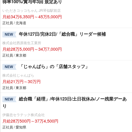
得率100%/賞与年3回 規定あり
いただきコッコちゃん JR琴似駅前店
月給34万6,350円～45万5,000円
正社員 / 北海道
年休127日/完休2日/「総合職」リーダー候補
NEW
株式会社西原衛生工業所
月給28万5,000円～34万7,000円
正社員 / 東京都
「じゃんぱら」の「店舗スタッフ」
NEW
株式会社じゃんぱら
月給21万円～30万円
正社員 / 東京都
総合職「経理」/年休123日/土日祝休み/ノー残業デーあ
NEW
り
伊藤忠セラテック株式会社
月給28万500円～37万4,500円
正社員 / 愛知県