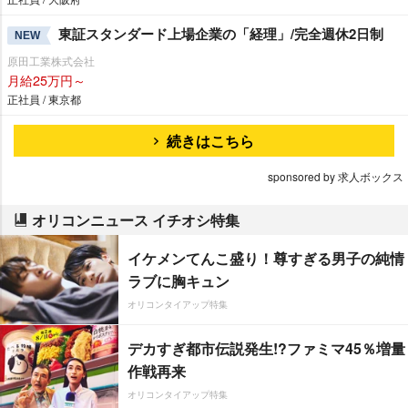
東証スタンダード上場企業の「経理」/完全週休2日制
NEW
原田工業株式会社
月給25万円～
正社員 / 東京都
続きはこちら
sponsored by 求人ボックス
オリコンニュース イチオシ特集
イケメンてんこ盛り！尊すぎる男子の純情
ラブに胸キュン
オリコンタイアップ特集
デカすぎ都市伝説発生!?ファミマ45％増量
作戦再来
オリコンタイアップ特集