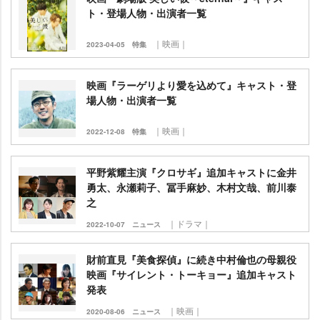
ト・登場人物・出演者一覧
｜映画｜
2023-04-05
特集
映画『ラーゲリより愛を込めて』キャスト・登
場人物・出演者一覧
｜映画｜
2022-12-08
特集
平野紫耀主演『クロサギ』追加キャストに金井
勇太、永瀬莉子、冨手麻妙、木村文哉、前川泰
之
｜ドラマ｜
2022-10-07
ニュース
財前直見『美食探偵』に続き中村倫也の母親役
映画『サイレント・トーキョー』追加キャスト
発表
｜映画｜
2020-08-06
ニュース