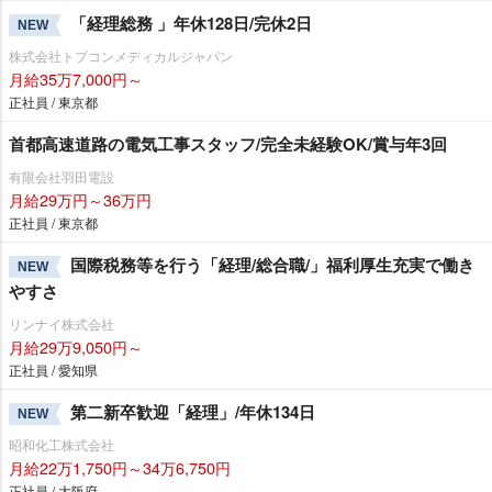
「経理総務 」年休128日/完休2日
NEW
株式会社トプコンメディカルジャパン
月給35万7,000円～
正社員 / 東京都
首都高速道路の電気工事スタッフ/完全未経験OK/賞与年3回
有限会社羽田電設
月給29万円～36万円
正社員 / 東京都
国際税務等を行う「経理/総合職/」福利厚生充実で働き
NEW
すさ
リンナイ株式会社
月給29万9,050円～
正社員 / 愛知県
第二新卒歓迎「経理」/年休134日
NEW
昭和化工株式会社
月給22万1,750円～34万6,750円
正社員 / 大阪府