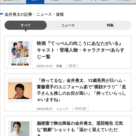
金井勇太の記事・ニュース・速報
すべて
ニュース
特集
映画『てっぺんの向こうにあなたがいる』
キャスト・登場人物・キャラクター/あらす
じ一覧
｜映画｜
2025-10-31
特集
「持ってるな」金井勇太、12歳長男が日ハム・
齋藤選手のユニフォーム姿で“横顔チラリ”「息
子さんも推しのお目が高い」「持っていらっし
ゃいますね」
｜SNS発｜
2025-08-21
ニュース
脳梗塞で舞台降板の金井勇太、退院報告 元気
な“観劇”ショットも「温かく迎えていただ
き…」