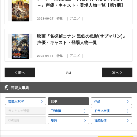
～』声優・キャスト・登場人物一覧【第1期】
｜アニメ｜
2023-06-27
特集
映画『名探偵コナン 黒鉄の魚影(サブマリン)』
声優・キャスト・登場人物一覧
｜アニメ｜
2023-04-11
特集
前へ
2/4
次へ
芸能人事典
芸能人TOP
記事
作品
ランキング情報
TV出演
ドラマ出演
CM出演
歌詞
音楽配信