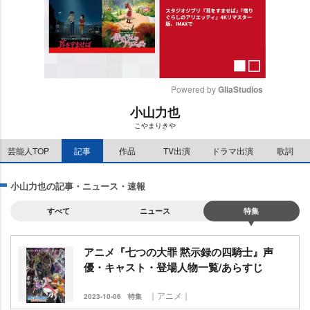
Powered by 
GliaStudios
小山力也
M
こやまりき
u
t
芸能人TOP
記事
作品
TV出演
ドラマ出演
歌詞
e
小山力也の記事・ニュース・速報
すべて
ニュース
特集
アニメ『七つの大罪 黙示録の四騎士』声
優・キャスト・登場人物一覧/あらすじ
｜アニメ｜
2023-10-06
特集