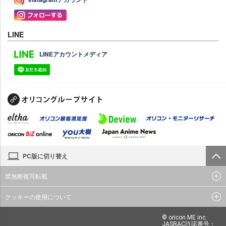
LINE
LINEアカウントメディア
PC版に切り替え
禁無断複写転載
クッキーの使用について
© oricon ME inc.
JASRAC許諾番号：