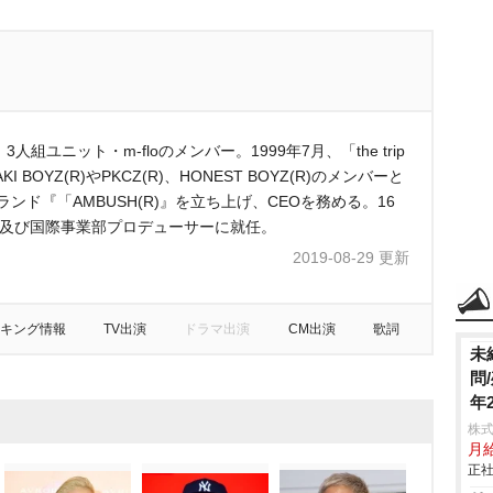
組ユニット・m-floのメンバー。1999年7月、「the trip
I BOYZ(R)やPKCZ(R)、HONEST BOYZ(R)のメンバーと
ンド『「AMBUSH(R)』を立ち上げ、CEOを務める。16
役員及び国際事業部プロデューサーに就任。
2019-08-29 更新
キング情報
TV出演
ドラマ出演
CM出演
歌詞
未
問
年
株
月
正社