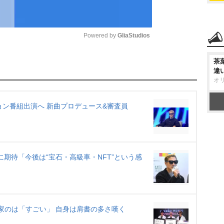
Powered by 
GliaStudios
茶
M
違
u
オ
t
e
ィション番組出演へ 新曲プロデュース&審査員
生に期待「今後は“宝石・高級車・NFT”という感
 政治家のは「すごい」 自身は肩書の多さ嘆く