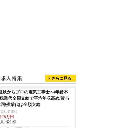
さらに見る
経験からプロの電気工事士へ/年齢不
/残業代全額支給で平均年収高め/賞与
2回/残業代は全額支給
式会社名電社
給25万円
員 / 愛知県