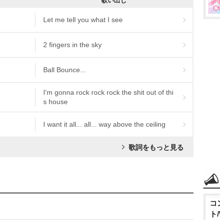
歌い出し
Let me tell you what I see
2 fingers in the sky
Ball Bounce...
I'm gonna rock rock rock the shit out of thi
s house
I want it all... all... way above the ceiling
歌詞をもっと見る
コ
ト