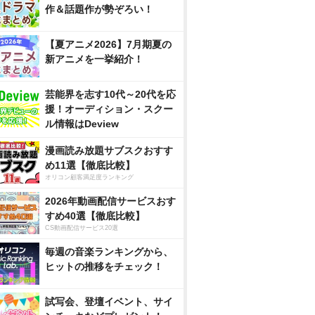
作＆話題作が勢ぞろい！
【夏アニメ2026】7月期夏の
新アニメを一挙紹介！
芸能界を志す10代～20代を応
援！オーディション・スクー
ル情報はDeview
漫画読み放題サブスクおすす
め11選【徹底比較】
オリコン顧客満足度ランキング
2026年動画配信サービスおす
すめ40選【徹底比較】
CS動画配信サービス20選
毎週の音楽ランキングから、
ヒットの推移をチェック！
試写会、登壇イベント、サイ