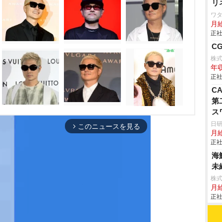
リ
ワ
月給
正社
C
株
年収
正社
C
第
ス
日
このニュースを見る
arrow_forward_ios
月
正社
海
未
株式
月
正社