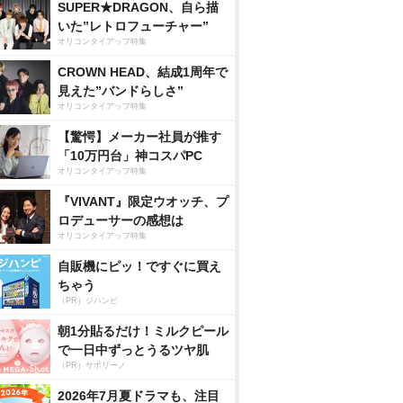
SUPER★DRAGON、自ら描
いた”レトロフューチャー”
オリコンタイアップ特集
CROWN HEAD、結成1周年で
見えた”バンドらしさ”
オリコンタイアップ特集
【驚愕】メーカー社員が推す
「10万円台」神コスパPC
オリコンタイアップ特集
『VIVANT』限定ウオッチ、プ
ロデューサーの感想は
オリコンタイアップ特集
自販機にピッ！ですぐに買え
ちゃう
（PR）ジハンピ
朝1分貼るだけ！ミルクピール
で一日中ずっとうるツヤ肌
（PR）サボリーノ
2026年7月夏ドラマも、注目