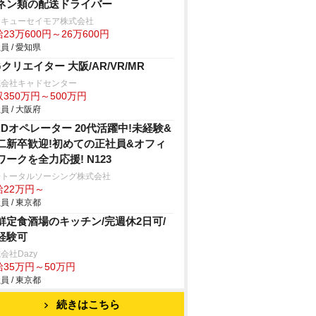
ネン類の配送ドライバー
タキューセイモア株式会社
23万600円～26万600円
員 / 愛知県
Gクリエイター 大阪/AR/VR/MR
式会社キャドセンター
350万円～500万円
員 / 大阪府
ADオペレーター 20代活躍中!未経験&
二新卒歓迎!初めての正社員&オフィ
ワークを全力応援! N123
研トータルソーシング株式会社
給22万円～
員 / 東京都
鮮定食酒場のキッチン/完週休2日可/
経験可
会社Dazy
給35万円～50万円
員 / 東京都
続きはこちら