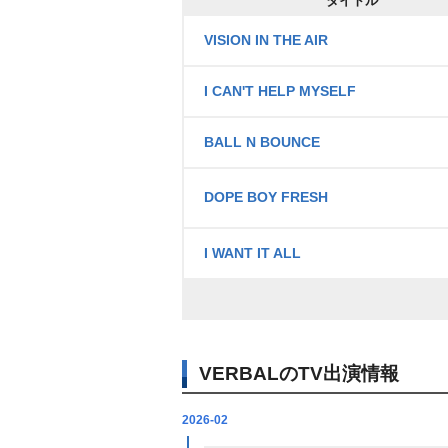
タイトル
VISION IN THE AIR
I CAN'T HELP MYSELF
BALL N BOUNCE
DOPE BOY FRESH
I WANT IT ALL
VERBALのTV出演情報
2026-02