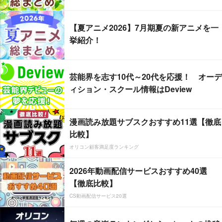
【夏アニメ2026】7月期夏の新アニメを一
挙紹介！
芸能界を志す10代～20代を応援！ オーデ
ィション・スクール情報はDeview
漫画読み放題サブスクおすすめ11選【徹底
比較】
オリコン顧客満足度ランキング
2026年動画配信サービスおすすめ40選
【徹底比較】
CS動画配信サービス20選