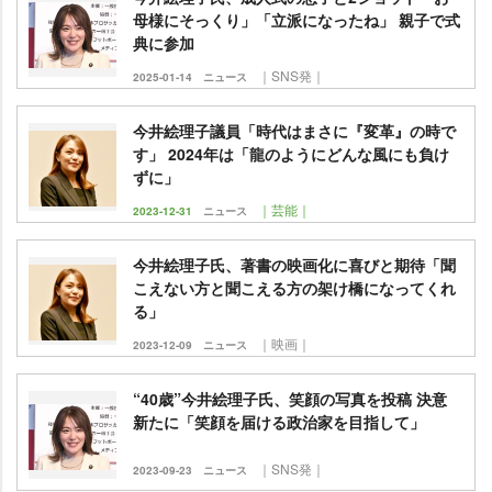
母様にそっくり」「立派になったね」 親子で式
典に参加
｜SNS発｜
2025-01-14
ニュース
今井絵理子議員「時代はまさに『変革』の時で
す」 2024年は「龍のようにどんな風にも負け
ずに」
｜芸能｜
2023-12-31
ニュース
今井絵理子氏、著書の映画化に喜びと期待「聞
こえない方と聞こえる方の架け橋になってくれ
る」
｜映画｜
2023-12-09
ニュース
“40歳”今井絵理子氏、笑顔の写真を投稿 決意
新たに「笑顔を届ける政治家を目指して」
｜SNS発｜
2023-09-23
ニュース