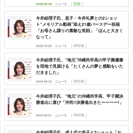
｜芸能｜
2026-06-29
ニュース
今井絵理子氏、息子・今井礼夢との2ショッ
ト“メモリアル動画”添え21歳バースデー祝福
「お母さん譲りの素敵な笑顔」「ほんと大きく
なって」
｜SNS発｜
2025-10-20
ニュース
今井絵理子氏、“地元”沖縄尚学高の甲子園優勝
を現地で見届ける「たくさんの夢と感動をいた
だきました」
｜SNS発｜
2025-08-23
ニュース
今井絵理子氏、“地元”の沖縄尚学高、甲子園決
勝進出に喜び「沖尚!!決勝進出きたーーーー!」
｜SNS発｜
2025-08-21
ニュース
今井絵理子氏、成人式の息子と2ショット「お