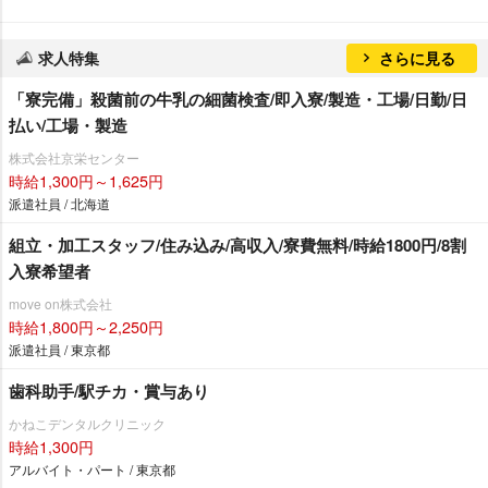
求人特集
さらに見る
「寮完備」殺菌前の牛乳の細菌検査/即入寮/製造・工場/日勤/日
払い/工場・製造
株式会社京栄センター
時給1,300円～1,625円
派遣社員 / 北海道
組立・加工スタッフ/住み込み/高収入/寮費無料/時給1800円/8割
入寮希望者
move on株式会社
時給1,800円～2,250円
派遣社員 / 東京都
歯科助手/駅チカ・賞与あり
かねこデンタルクリニック
時給1,300円
アルバイト・パート / 東京都