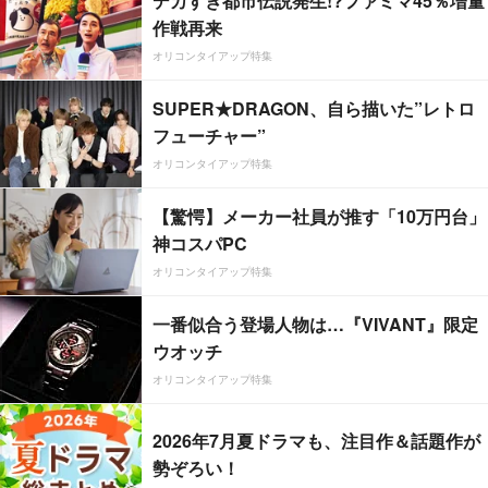
デカすぎ都市伝説発生!?ファミマ45％増量
作戦再来
オリコンタイアップ特集
SUPER★DRAGON、自ら描いた”レトロ
フューチャー”
オリコンタイアップ特集
【驚愕】メーカー社員が推す「10万円台」
神コスパPC
オリコンタイアップ特集
一番似合う登場人物は…『VIVANT』限定
ウオッチ
オリコンタイアップ特集
2026年7月夏ドラマも、注目作＆話題作が
勢ぞろい！