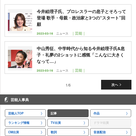
今井絵理子氏、プロレスラーの息子とそろって
登場 歌手・母親・政治家と3つの“スタート”回
顧
｜芸能｜
2023-03-16
ニュース
中山秀征、中学時代から知る今井絵理子氏&息
子・礼夢の2ショットに感慨「こんなに大きく
なって…」
｜芸能｜
2023-03-16
ニュース
1/6
次へ
芸能人事典
芸能人TOP
記事
作品
ランキング情報
TV出演
ドラマ出演
CM出演
歌詞
音楽配信