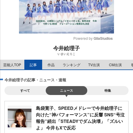
Powered by 
GliaStudios
今井絵理子
M
いまいえりこ
u
t
芸能人TOP
記事
作品
ランキング
TV出演
CM出演
e
今井絵理子の記事・ニュース・速報
すべて
ニュース
特集
島袋寛子、SPEEDメドレーで今井絵理子に
向けた“神パフォーマンス”に反響 SNS“号泣
報告”続出「STEADYでダム決壊」「ズルい
よ」 今井もXで反応