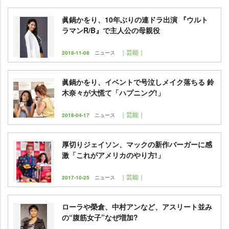
眞鍋かをり、10年ぶりの連ドラ出演 『ウルト
ラマンR/B』で主人公の母親役
｜芸能｜
2018-11-08
ニュース
眞鍋かをり、イベントで号泣しメイク落ちる 鈴
木奈々が大慌て「ハプニング!」
｜芸能｜
2018-04-17
ニュース
厚切りジェイソン、マックの新作バーガーに感
激「これがアメリカのやり方!」
｜芸能｜
2017-10-25
ニュース
ローラや榮倉、中村アンなど、アスリート並み
の“腹筋女子”なぜ増加?