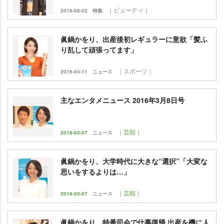
｜ビューティ｜
2016-08-02
特集
眞鍋かをり、出産後初レギュラーに意欲「髪ふ
り乱して頑張ってます」
｜スポーツ｜
2016-04-11
ニュース
主なエンタメニュース 2016年3月8日号
｜芸能｜
2016-03-07
ニュース
眞鍋かをり、大学時代に大きな“選択”「大変な
思いをするよりは…」
｜芸能｜
2016-03-07
ニュース
眞鍋かをり、特番司会で仕事復帰 出産を機に人