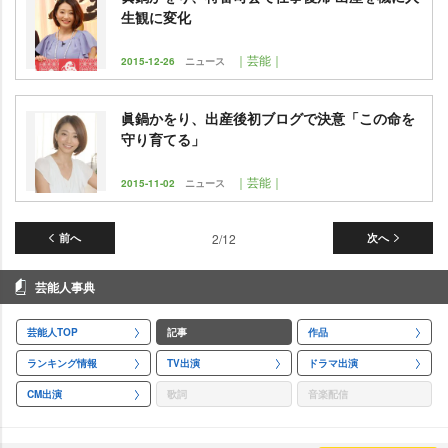
生観に変化
｜芸能｜
2015-12-26
ニュース
眞鍋かをり、出産後初ブログで決意「この命を
守り育てる」
｜芸能｜
2015-11-02
ニュース
前へ
2/12
次へ
芸能人事典
芸能人TOP
記事
作品
ランキング情報
TV出演
ドラマ出演
CM出演
歌詞
音楽配信