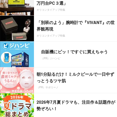
万円台PC３選」
オリコンタイアップ特集
「別班のよう」腕時計で『VIVANT』の世
界観再現
オリコンタイアップ特集
自販機にピッ！ですぐに買えちゃう
（PR）ジハンピ
朝1分貼るだけ！ミルクピールで一日中ず
っとうるツヤ肌
（PR）サボリーノ
2026年7月夏ドラマも、注目作＆話題作が
勢ぞろい！