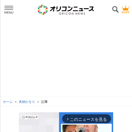
ホーム
眞鍋かをり
記事
このニュースを見る
arrow_forward_ios