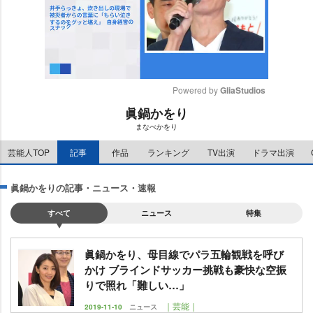
Powered by 
GliaStudios
眞鍋かをり
M
まなべかをり
u
t
芸能人TOP
記事
作品
ランキング
TV出演
ドラマ出演
e
眞鍋かをりの記事・ニュース・速報
すべて
ニュース
特集
眞鍋かをり、母目線でパラ五輪観戦を呼び
かけ ブラインドサッカー挑戦も豪快な空振
りで照れ「難しい…」
｜芸能｜
2019-11-10
ニュース