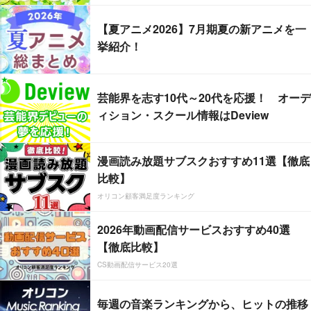
【夏アニメ2026】7月期夏の新アニメを一
挙紹介！
芸能界を志す10代～20代を応援！ オーデ
ィション・スクール情報はDeview
漫画読み放題サブスクおすすめ11選【徹底
比較】
オリコン顧客満足度ランキング
2026年動画配信サービスおすすめ40選
【徹底比較】
CS動画配信サービス20選
毎週の音楽ランキングから、ヒットの推移