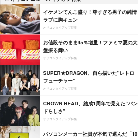
イケメンてんこ盛り！尊すぎる男子の純情
ラブに胸キュン
オリコンタイアップ特集
お値段そのまま45％増量！ファミマ夏の大
盤振る舞い
オリコンタイアップ特集
SUPER★DRAGON、自ら描いた”レトロ
フューチャー”
オリコンタイアップ特集
CROWN HEAD、結成1周年で見えた”バン
ドらしさ”
オリコンタイアップ特集
パソコンメーカー社員が本気で選んだ「10