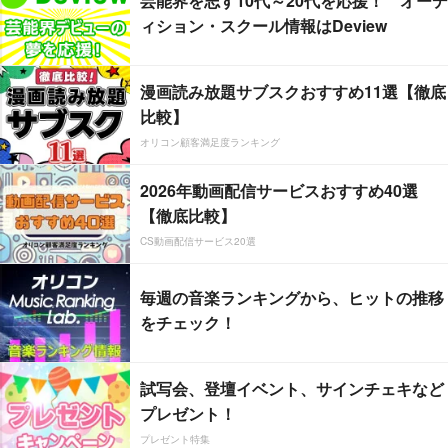
芸能界を志す10代～20代を応援！ オーデ
ィション・スクール情報はDeview
漫画読み放題サブスクおすすめ11選【徹底
比較】
オリコン顧客満足度ランキング
2026年動画配信サービスおすすめ40選
【徹底比較】
CS動画配信サービス20選
毎週の音楽ランキングから、ヒットの推移
をチェック！
試写会、登壇イベント、サインチェキなど
プレゼント！
プレゼント特集