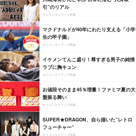
引”のリアル
オリコンタイアップ特集
マクドナルドが40年にわたり支える「小学
生の甲子園」
オリコンタイアップ特集
イケメンてんこ盛り！尊すぎる男子の純情
ラブに胸キュン
オリコンタイアップ特集
お値段そのまま45％増量！ファミマ夏の大
盤振る舞い
オリコンタイアップ特集
SUPER★DRAGON、自ら描いた”レトロ
フューチャー”
オリコンタイアップ特集