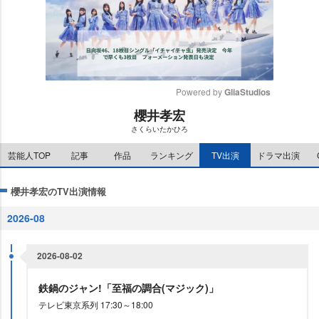
Powered by 
GliaStudios
櫻井孝宏
M
さくらいたかひろ
u
t
芸能人TOP
記事
作品
ランキング
TV出演
ドラマ出演
e
櫻井孝宏のTV出演情報
2026-08
2026-08-02
鉄鍋のジャン!「至福の調合(マジック)」
テレビ東京系列 17:30～18:00