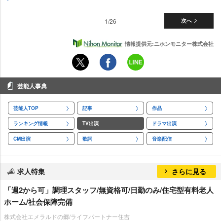
1/26
次へ
情報提供元:ニホンモニター株式会社
芸能人事典
芸能人TOP
記事
作品
ランキング情報
TV出演
ドラマ出演
CM出演
歌詞
音楽配信
求人特集
さらに見る
「週2から可」調理スタッフ/無資格可/日勤のみ/住宅型有料老人
ホーム/社会保障完備
株式会社エメラルドの郷/ライフパートナー住吉