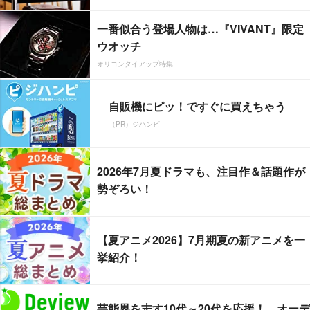
一番似合う登場人物は…『VIVANT』限定
ウオッチ
オリコンタイアップ特集
自販機にピッ！ですぐに買えちゃう
（PR）ジハンピ
2026年7月夏ドラマも、注目作＆話題作が
勢ぞろい！
【夏アニメ2026】7月期夏の新アニメを一
挙紹介！
芸能界を志す10代～20代を応援！ オーデ