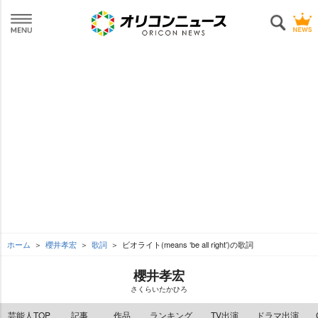
ホーム
櫻井孝宏
歌詞
ビオライト(means ‘be all right’)の歌詞
櫻井孝宏
さくらいたかひろ
芸能人TOP
記事
作品
ランキング
TV出演
ドラマ出演