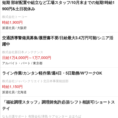
短期 部材配置や組立など工場スタッフ/10月末までの短期!時給1
900円&土日祝休み
株式会社トーコー
時給1,900円
派遣社員 / 大阪府
交通誘導警備員募集/履歴書不要/日給最大3.4万円可能/シニア活
躍中
株式会社新日本メンテナンス
日給1万4,000円～1万7,000円
アルバイト・パート / 東京都
ライン作業/カンタン軽作業/週4日・5日勤務/WワークOK
株式会社ジャパンクリエイト北日本事業統括部
時給1,150円
派遣社員 / 北海道
「福祉調理スタッフ」調理師免許必須/シフト相談可/ショートス
テイ
なも介護サポート 有限会社/津島 ケアセンター まほろば