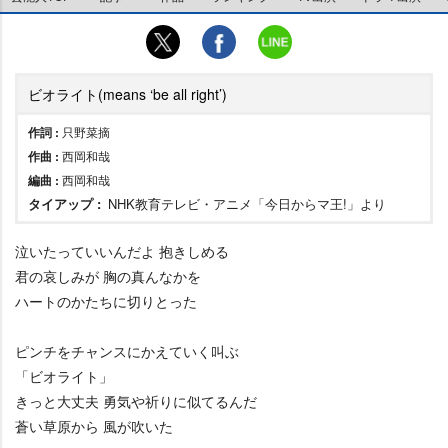
ビオライト(means ‘be all right’)
作詞 :
只野菜摘
作曲 :
西岡和哉
編曲 :
西岡和哉
タイアップ :
NHK教育テレビ・アニメ「今日からマ王!」より
泣いたっていいんだよ 抱きしめる
君の哀しみが 胸の真んなかを
ハートのかたちに切りとった
ピンチをチャンスにかえていく叫ぶ
「ビオライト」
きっと大丈夫 勇気や祈りに似てるんだ
蒼い草原から 風が吹いた