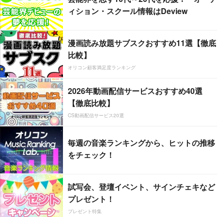
ィション・スクール情報はDeview
漫画読み放題サブスクおすすめ11選【徹底
比較】
オリコン顧客満足度ランキング
2026年動画配信サービスおすすめ40選
【徹底比較】
CS動画配信サービス20選
毎週の音楽ランキングから、ヒットの推移
をチェック！
試写会、登壇イベント、サインチェキなど
プレゼント！
プレゼント特集