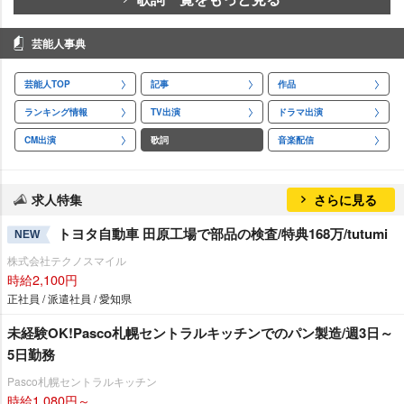
芸能人事典
芸能人TOP
記事
作品
ランキング情報
TV出演
ドラマ出演
CM出演
歌詞
音楽配信
求人特集
さらに見る
トヨタ自動車 田原工場で部品の検査/特典168万/tutumi
NEW
株式会社テクノスマイル
時給2,100円
正社員 / 派遣社員 / 愛知県
未経験OK!Pasco札幌セントラルキッチンでのパン製造/週3日～
5日勤務
Pasco札幌セントラルキッチン
時給1,080円～