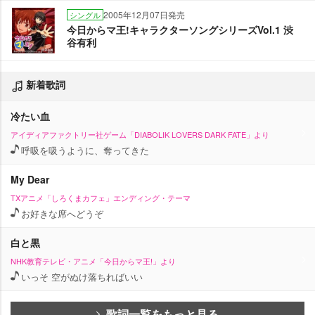
2005年12月07日発売
シングル
今日からマ王!キャラクターソングシリーズVol.1 渋
谷有利
新着歌詞
冷たい血
アイディアファクトリー社ゲーム「DIABOLIK LOVERS DARK FATE」より
呼吸を吸うように、奪ってきた
My Dear
TXアニメ「しろくまカフェ」エンディング・テーマ
お好きな席へどうぞ
白と黒
NHK教育テレビ・アニメ「今日からマ王!」より
いっそ 空がぬけ落ちればいい
歌詞一覧をもっと見る