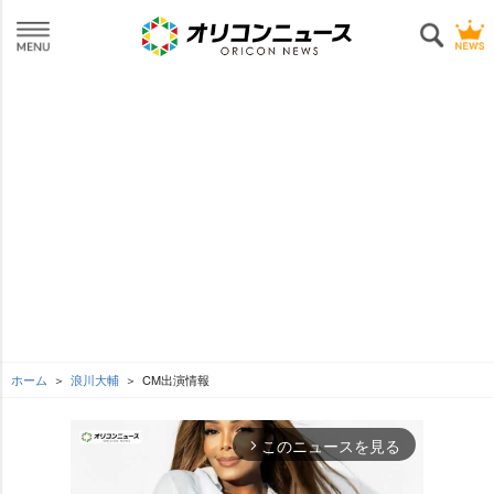
ホーム
浪川大輔
CM出演情報
このニュースを見る
arrow_forward_ios