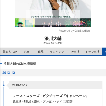
Powered by 
GliaStudios
浪川大輔
M
なみかわだいすけ
u
t
芸能人TOP
記事
作品
ランキング
TV出演
ドラマ出演
e
浪川大輔のCM出演情報
2013-12
2013-12-17
ノース・スターズ・ピクチャーズ『キャンペーン』
義風堂々!!兼続と慶次・プレゼントクイズ第2弾