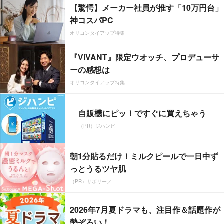
【驚愕】メーカー社員が推す「10万円台」
神コスパPC
オリコンタイアップ特集
『VIVANT』限定ウオッチ、プロデューサ
ーの感想は
オリコンタイアップ特集
自販機にピッ！ですぐに買えちゃう
（PR）ジハンピ
朝1分貼るだけ！ミルクピールで一日中ず
っとうるツヤ肌
（PR）サボリーノ
2026年7月夏ドラマも、注目作＆話題作が
勢ぞろい！