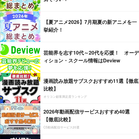
【夏アニメ2026】7月期夏の新アニメを一
挙紹介！
芸能界を志す10代～20代を応援！ オーデ
ィション・スクール情報はDeview
漫画読み放題サブスクおすすめ11選【徹底
比較】
オリコン顧客満足度ランキング
2026年動画配信サービスおすすめ40選
【徹底比較】
CS動画配信サービス20選