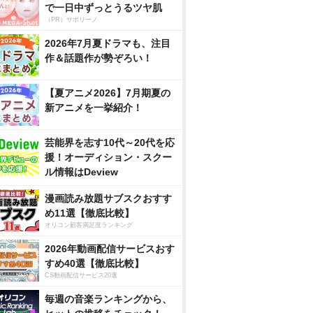
で一日中ずっとうるツヤ肌
（PR）サボリーノ
2026年7月夏ドラマも、注目
作＆話題作が勢ぞろい！
【夏アニメ2026】7月期夏の
新アニメを一挙紹介！
芸能界を志す10代～20代を応
援！オーディション・スクー
ル情報はDeview
漫画読み放題サブスクおすす
め11選【徹底比較】
オリコン顧客満足度ランキング
2026年動画配信サービスおす
すめ40選【徹底比較】
CS動画配信サービス20選
毎週の音楽ランキングから、