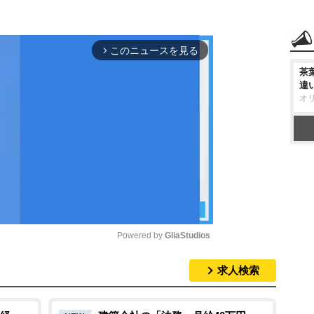
このニュースを見る
arrow_forward_ios
茶
違
オ
Powered by 
GliaStudios
求人検索
M
u
t