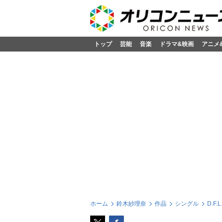
トップ
芸能
音楽
ドラマ&映画
アニメ
ホーム
鈴木紗理奈
作品
シングル
D.F.L