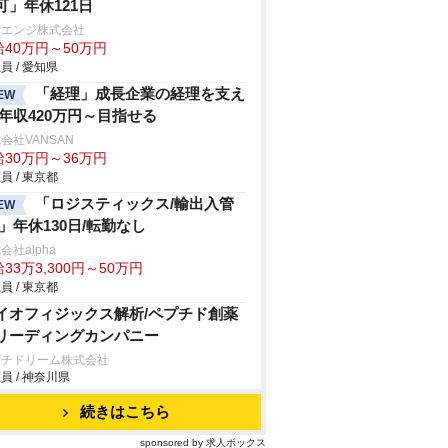
可」年休121日
設エンジ株式会社
給40万円～50万円
員 / 愛知県
「経理」成長企業の経理を支え
EW
/年収420万円～目指せる
会社VANSAN
給30万円～36万円
員 / 東京都
「ロジスティックス/輸出入管
EW
/」年休130日/転勤なし
会社alpha
33万3,300円～50万円
員 / 東京都
イオフィジックス解析/ペプチド創薬
リーディングカンパニー
プチドリーム株式会社
員 / 神奈川県
続きはこちら
sponsored by 求人ボックス