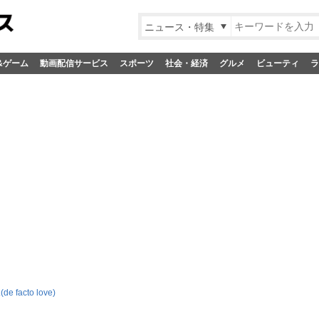
ニュース・特集
&ゲーム
動画配信サービス
スポーツ
社会・経済
グルメ
ビューティ
ラ
.(de facto love)