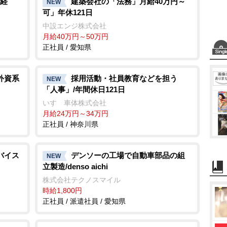
経
建築会社の「法務」月給40万円～
NEW
可」年休121日
e
中設エンジ株式会社
月給40万円～50万円
正社員 / 愛知県
外資系
採用活動・社員教育などを担う
NEW
「人事」/年間休日121日
いすゞ車体株式会社
月給24万円～34万円
正社員 / 神奈川県
バイス
デンソーの工場で自動車部品の組
NEW
立製造/denso aichi
株式会社テクノスマイル
時給1,800円
正社員 / 派遣社員 / 愛知県