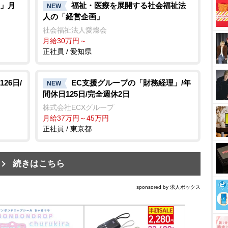
」月
福祉・医療を展開する社会福祉法
NEW
人の「経営企画」
社会福祉法人愛燦会
月給30万円～
正社員 / 愛知県
26日/
EC支援グループの「財務経理」/年
NEW
間休日125日/完全週休2日
株式会社ECXグループ
月給37万円～45万円
正社員 / 東京都
続きはこちら
sponsored by 求人ボックス