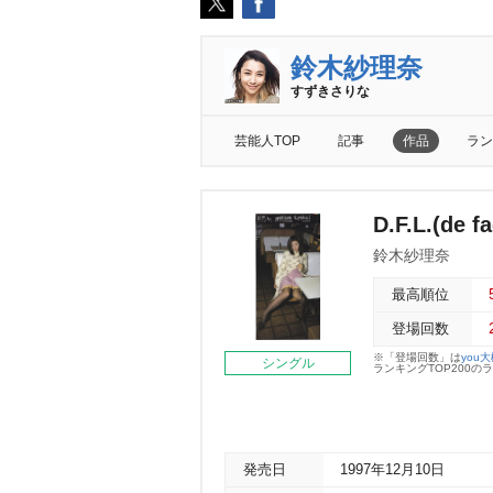
鈴木紗理奈
すずきさりな
芸能人TOP
記事
作品
ラン
D.F.L.(de f
鈴木紗理奈
最高順位
登場回数
※「登場回数」は
you
シングル
ランキングTOP200
発売日
1997年12月10日