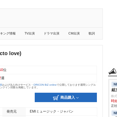
キング情報
TV出演
ドラマ出演
CM出演
歌詞
acto love)
50
位
2
週
N
大樹
および法人向けサービス・
ORICON BiZ online
で公開しております週間シングル
のランクイン回数を掲載しています。
組立
株
商品購入
時給
正社
発売元
EMIミュージック・ジャパン
N