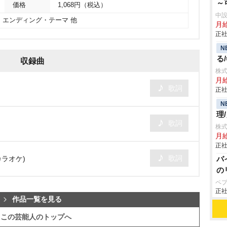
～
価格
1,068円（税込）
中
A」エンディング・テーマ 他
月
正社
N
る
収録曲
株式
月
歌詞
正社
N
理
歌詞
株式
月給
正社
歌詞
ル・カラオケ)
バ
の
ペ
正社
作品一覧を見る
この芸能人のトップへ