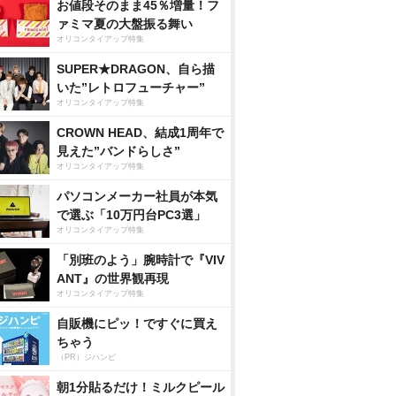
お値段そのまま45％増量！フ
ァミマ夏の大盤振る舞い
オリコンタイアップ特集
SUPER★DRAGON、自ら描
いた”レトロフューチャー”
オリコンタイアップ特集
CROWN HEAD、結成1周年で
見えた”バンドらしさ”
オリコンタイアップ特集
パソコンメーカー社員が本気
で選ぶ「10万円台PC3選」
オリコンタイアップ特集
「別班のよう」腕時計で『VIV
ANT』の世界観再現
オリコンタイアップ特集
自販機にピッ！ですぐに買え
ちゃう
（PR）ジハンピ
朝1分貼るだけ！ミルクピール