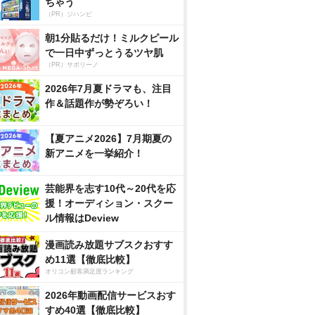
ちゃう
（PR）ジハンピ
朝1分貼るだけ！ミルクピール
で一日中ずっとうるツヤ肌
（PR）サボリーノ
2026年7月夏ドラマも、注目
作＆話題作が勢ぞろい！
【夏アニメ2026】7月期夏の
新アニメを一挙紹介！
芸能界を志す10代～20代を応
援！オーディション・スクー
ル情報はDeview
漫画読み放題サブスクおすす
め11選【徹底比較】
オリコン顧客満足度ランキング
2026年動画配信サービスおす
すめ40選【徹底比較】