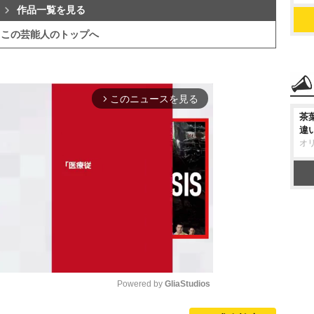
作品一覧を見る
この芸能人のトップへ
このニュースを見る
arrow_forward_ios
茶
違
オ
Powered by 
GliaStudios