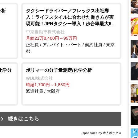
分析
タクシードライバー／フレックス出社導
入！ライフスタイルに合わせた働き方が実
現可能！JPNタクシー導入！歩合率最大6
4％＋公出歩率68％！入社支援金30万円支
中京自動車株式会社
給！昼日勤でも最高月収90万円以上！隔日
月給21万8,400円～95万円
勤務：最高月収90万円以上！夜日勤：最高
正社員 / アルバイト・パート / 契約社員 / 東京
月収100万円以上！社員皆仲よく、気楽に楽
都
しく笑顔で働いてもらえる環境作りに力を
入れてます！
化学分
ポリマーの分子量測定/化学分析
WDB株式会社
時給1,700円～1,850円
派遣社員 / 大阪府
続きはこちら
sponsored by 求人ボックス