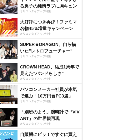
る男子の純情ラブに胸キュン
オリコンタイアップ特集
大好評につき再び！ファミマ
名物45％増量キャンペーン
オリコンタイアップ特集
SUPER★DRAGON、自ら描
いた”レトロフューチャー”
オリコンタイアップ特集
CROWN HEAD、結成1周年で
見えた”バンドらしさ”
オリコンタイアップ特集
パソコンメーカー社員が本気
で選ぶ「10万円台PC3選」
オリコンタイアップ特集
「別班のよう」腕時計で『VIV
ANT』の世界観再現
オリコンタイアップ特集
自販機にピッ！ですぐに買え