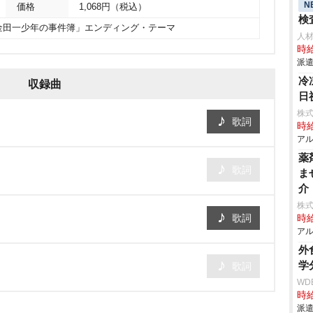
N
価格
1,068円（税込）
検
「金田一少年の事件簿」エンディング・テーマ
人
時給
派遣
冷
収録曲
日
株式
歌詞
時給
アル
薬
歌詞
ま
介
株式
歌詞
時給
アル
外
学
歌詞
WD
時給
派遣