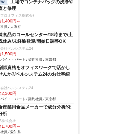
工場でコンテナバッグの洗浄
EW
査と修理
材プロオフィス株式会社
1,400円～
社員 / 大阪府
凍食品のコールセンター/18時まで/土
祝休み/未経験歓迎/開始日調整OK
会社ベルシステム24
1,500円
バイト・パート / 契約社員 / 東京都
剤師資格をオフィスワークで活かし
せんか?/ベルシステム24のお仕事紹
会社ベルシステム24
2,300円
バイト・パート / 契約社員 / 東京都
食産業用食品メーカーで成分分析/化
分析
B株式会社
1,700円～
社員 / 愛知県