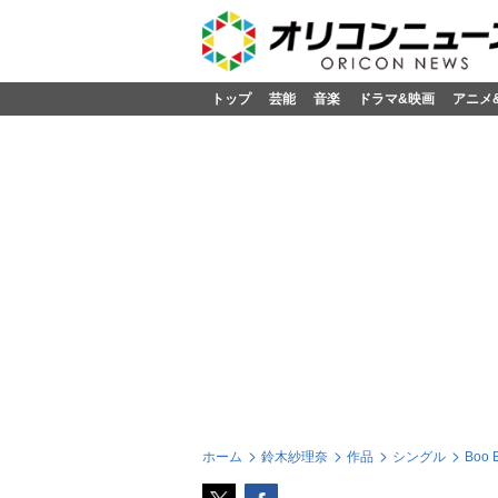
トップ
芸能
音楽
ドラマ&映画
アニメ
ホーム
鈴木紗理奈
作品
シングル
Boo 