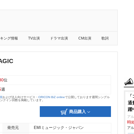
キング情報
TV出演
ドラマ出演
CM出演
歌詞
AGIC
30
位
5
週
「
大樹
および法人向けサービス・
ORICON BiZ online
で公開しております週間シングル
のランクイン回数を掲載しています。
通
躍
商品購入
ア
時給
発売元
EMIミュージック・ジャパン
アル