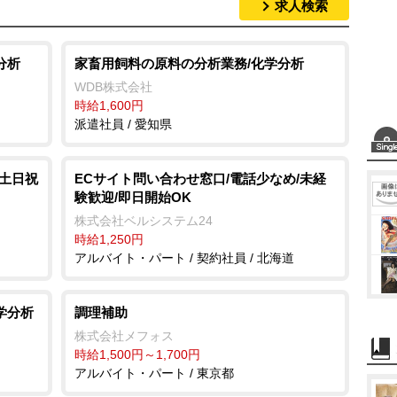
求人検索
M
u
t
分析
家畜用飼料の原料の分析業務/化学分析
e
WDB株式会社
時給1,600円
派遣社員 / 愛知県
/土日祝
ECサイト問い合わせ窓口/電話少なめ/未経
験歓迎/即日開始OK
株式会社ベルシステム24
時給1,250円
アルバイト・パート / 契約社員 / 北海道
学分析
調理補助
株式会社メフォス
時給1,500円～1,700円
アルバイト・パート / 東京都