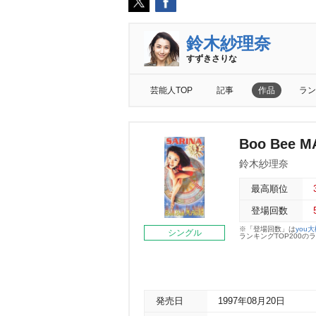
鈴木紗理奈
すずきさりな
芸能人TOP
記事
作品
ラン
Boo Bee M
鈴木紗理奈
最高順位
登場回数
※「登場回数」は
you
シングル
ランキングTOP200
発売日
1997年08月20日