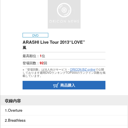
DVD
ARASHI Live Tour 2013“LOVE”
嵐
最高順位：
1
位
登場回数：
92
回
※「登場回数」は法人向けサービス・
ORICON BiZ online
で公開
しております週間DVDランキングTOP300のランクイン回数を掲
載しています。
商品購入
収録内容
1.Overture
2.Breathless