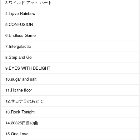
3.ワイルド アット ハート
4.Lφve Rainbow
5.CONFUSION
6.Endless Game
7.Intergalactic
8.Step and Go
9.EYES WITH DELIGHT
10.sugar and salt
11.Hit the floor
12.サヨナラのあとで
13.Rock Tonight
14.20825日目の曲
15.One Love