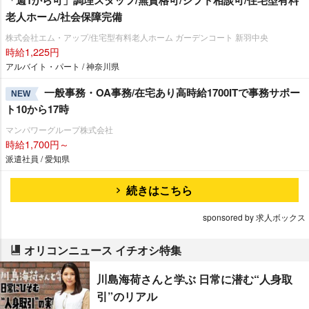
「週1から可」調理スタッフ/無資格可/シフト相談可/住宅型有料
老人ホーム/社会保障完備
株式会社エム・アップ/住宅型有料老人ホーム ガーデンコート 新羽中央
時給1,225円
アルバイト・パート / 神奈川県
一般事務・OA事務/在宅あり高時給1700ITで事務サポー
NEW
ト10から17時
マンパワーグループ株式会社
時給1,700円～
派遣社員 / 愛知県
続きはこちら
sponsored by 求人ボックス
オリコンニュース イチオシ特集
川島海荷さんと学ぶ 日常に潜む“人身取
引”のリアル