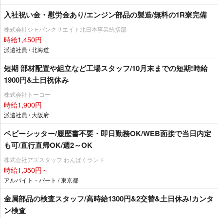
入社祝い金・慰労金あり/エンジン部品の製造/無料の1R寮完備
株式会社ジャパンクリエイト北日本事業統括部
時給1,450円
派遣社員 / 北海道
短期 部材配置や組立など工場スタッフ/10月末までの短期!時給
1900円&土日祝休み
株式会社トーコー
時給1,900円
派遣社員 / 大阪府
ベビーシッター/履歴書不要・即日勤務OK/WEB面接で当日内定
も可/直行直帰OK/週2～OK
株式会社アズスタッフ わんぱくランド
時給1,350円～
アルバイト・パート / 東京都
金属部品の検査スタッフ/高時給1300円&2交替&土日休み!カンタ
ン検査