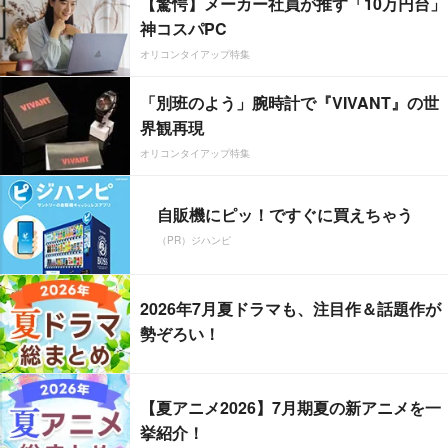
【驚愕】メーカー社員が推す「10万円台」
神コスパPC
オリコンタイアップ特集
「別班のよう」腕時計で『VIVANT』の世
界観再現
オリコンタイアップ特集
自販機にピッ！ですぐに買えちゃう
（PR）ジハンピ
2026年7月夏ドラマも、注目作＆話題作が
勢ぞろい！
【夏アニメ2026】7月期夏の新アニメを一
挙紹介！