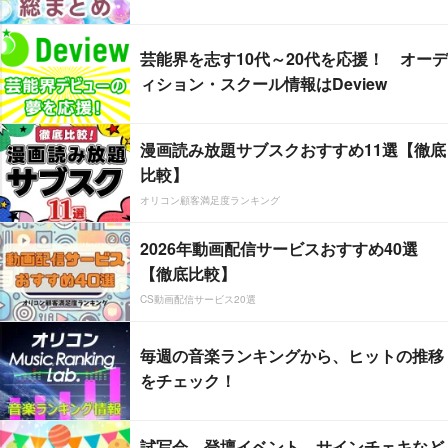
芸能界を志す10代～20代を応援！ オーデ
ィション・スクール情報はDeview
漫画読み放題サブスクおすすめ11選【徹底
比較】
オリコン顧客満足度ランキング
2026年動画配信サービスおすすめ40選
【徹底比較】
CS動画配信サービス20選
毎週の音楽ランキングから、ヒットの推移
をチェック！
試写会、登壇イベント、サインチェキなど