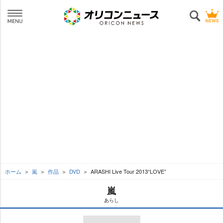
ホーム
嵐
作品
DVD
ARASHI Live Tour 2013“LOVE”
嵐
あらし