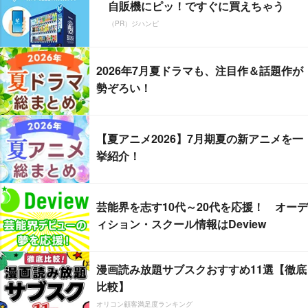
自販機にピッ！ですぐに買えちゃう
（PR）ジハンピ
2026年7月夏ドラマも、注目作＆話題作が
勢ぞろい！
【夏アニメ2026】7月期夏の新アニメを一
挙紹介！
芸能界を志す10代～20代を応援！ オーデ
ィション・スクール情報はDeview
漫画読み放題サブスクおすすめ11選【徹底
比較】
オリコン顧客満足度ランキング