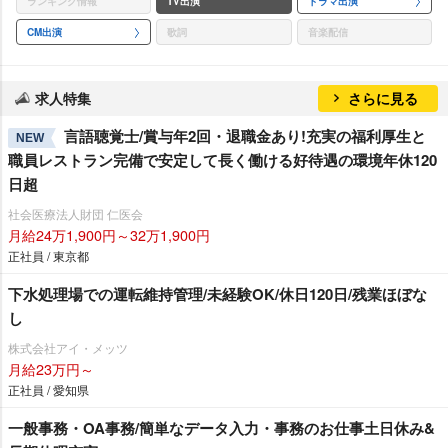
ランキング情報
TV出演
ドラマ出演
CM出演
歌詞
音楽配信
求人特集
さらに見る
言語聴覚士/賞与年2回・退職金あり!充実の福利厚生と
NEW
職員レストラン完備で安定して長く働ける好待遇の環境年休120
日超
社会医療法人財団 仁医会
月給24万1,900円～32万1,900円
正社員 / 東京都
下水処理場での運転維持管理/未経験OK/休日120日/残業ほぼな
し
株式会社アイ・メッツ
月給23万円～
正社員 / 愛知県
一般事務・OA事務/簡単なデータ入力・事務のお仕事土日休み&