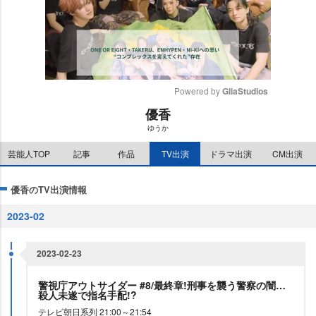
Powered by 
GliaStudios
優香
M
ゆうか
u
t
芸能人TOP
記事
作品
TV出演
ドラマ出演
CM出演
e
優香のTV出演情報
2023-02
2023-02-23
警視庁アウトサイダー #8/最終章!刑事を襲う警察の闇…
殺人未遂で指名手配!?
テレビ朝日系列 21:00～21:54