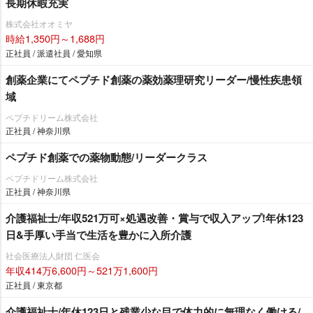
長期休暇充実
株式会社オオミヤ
時給1,350円～1,688円
正社員 / 派遣社員 / 愛知県
創薬企業にてペプチド創薬の薬効薬理研究リーダー/慢性疾患領
域
ペプチドリーム株式会社
正社員 / 神奈川県
ペプチド創薬での薬物動態/リーダークラス
ペプチドリーム株式会社
正社員 / 神奈川県
介護福祉士/年収521万可×処遇改善・賞与で収入アップ!年休123
日&手厚い手当で生活を豊かに入所介護
社会医療法人財団 仁医会
年収414万6,600円～521万1,600円
正社員 / 東京都
介護福祉士/年休123日と残業少な目で体力的に無理なく働ける/