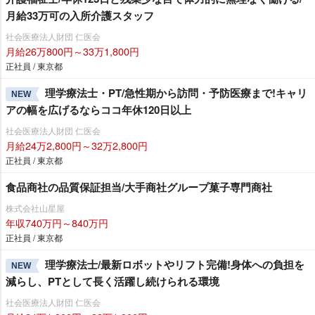
月給33万可の入所介護スタッフ
社会医療法人財団 仁医会
月給26万800円～33万1,800円
正社員 / 東京都
理学療法士・PT/急性期から訪問・予防医療まで!キャリ
NEW
アの幅を広げるならココ年休120日以上
社会医療法人財団 仁医会
月給24万2,800円～32万2,800円
正社員 / 東京都
食品商社の品質保証担当/大手商社グループ菓子専門商社
株式会社山星屋
年収740万円～840万円
正社員 / 東京都
理学療法士/最新ロボットやリフト完備!身体への負担を
NEW
減らし、PTとして長く活躍し続けられる環境
社会医療法人財団 仁医会