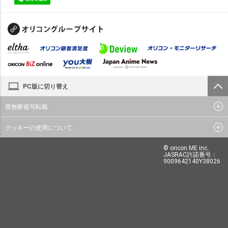
PC版に切り替え
禁無断複写転載
クッキーの使用について
© oricon ME inc.
JASRAC許諾番号：
9009642140Y38026