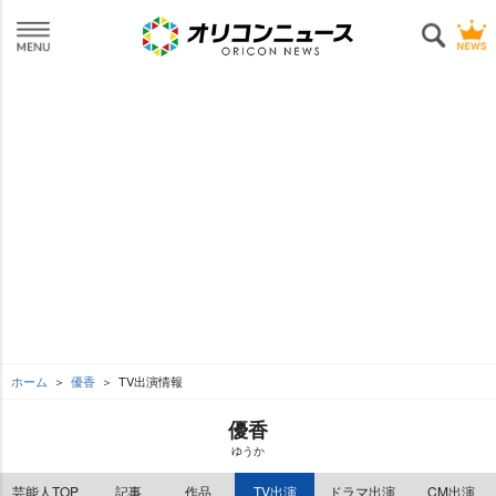
ホーム
優香
TV出演情報
優香
ゆうか
芸能人TOP
記事
作品
TV出演
ドラマ出演
CM出演