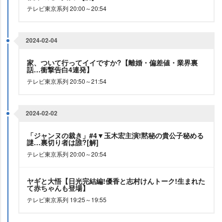
テレビ東京系列 20:00～20:54
2024-02-04
家、ついて行ってイイですか?【離婚・偏差値・業界裏
話…衝撃告白4連発】
テレビ東京系列 20:50～21:54
2024-02-02
「ジャンヌの裁き」#4▼玉木宏主演!黙秘の貴公子秘める
謎…裏切り者は誰?[解]
テレビ東京系列 20:00～20:54
ヤギと大悟【日光完結編!優香と志村けんトーク!生まれた
て赤ちゃんも登場】
テレビ東京系列 19:25～19:55