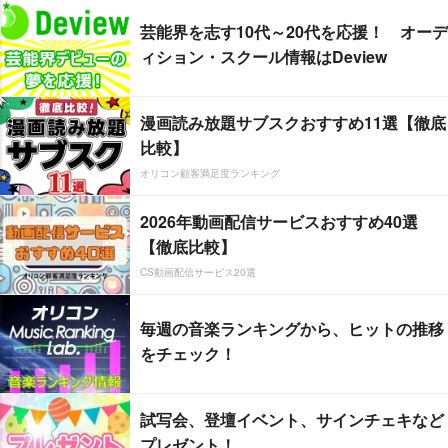
芸能界を志す10代～20代を応援！ オーデ
ィション・スクール情報はDeview
漫画読み放題サブスクおすすめ11選【徹底
比較】
オリコン顧客満足度ランキング
2026年動画配信サービスおすすめ40選
【徹底比較】
CS動画配信サービス20選
毎週の音楽ランキングから、ヒットの推移
をチェック！
試写会、登壇イベント、サインチェキなど
プレゼント！