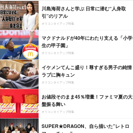
川島海荷さんと学ぶ 日常に潜む“人身取
引”のリアル
オリコンタイアップ特集
マクドナルドが40年にわたり支える「小学
生の甲子園」
オリコンタイアップ特集
イケメンてんこ盛り！尊すぎる男子の純情
ラブに胸キュン
オリコンタイアップ特集
お値段そのまま45％増量！ファミマ夏の大
盤振る舞い
オリコンタイアップ特集
SUPER★DRAGON、自ら描いた”レトロ