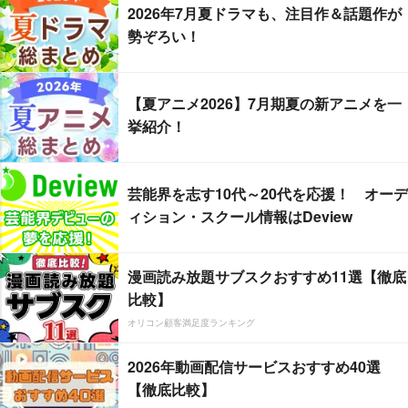
2026年7月夏ドラマも、注目作＆話題作が
勢ぞろい！
【夏アニメ2026】7月期夏の新アニメを一
挙紹介！
芸能界を志す10代～20代を応援！ オーデ
ィション・スクール情報はDeview
漫画読み放題サブスクおすすめ11選【徹底
比較】
オリコン顧客満足度ランキング
2026年動画配信サービスおすすめ40選
【徹底比較】