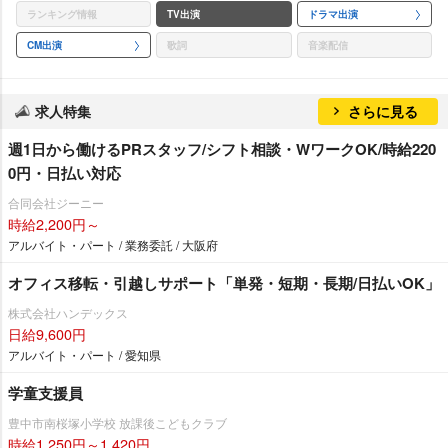
ランキング情報
TV出演
ドラマ出演
CM出演
歌詞
音楽配信
求人特集
さらに見る
週1日から働けるPRスタッフ/シフト相談・WワークOK/時給220
0円・日払い対応
合同会社ジーニー
時給2,200円～
アルバイト・パート / 業務委託 / 大阪府
オフィス移転・引越しサポート「単発・短期・長期/日払いOK」
株式会社ハンデックス
日給9,600円
アルバイト・パート / 愛知県
学童支援員
豊中市南桜塚小学校 放課後こどもクラブ
時給1,250円～1,420円