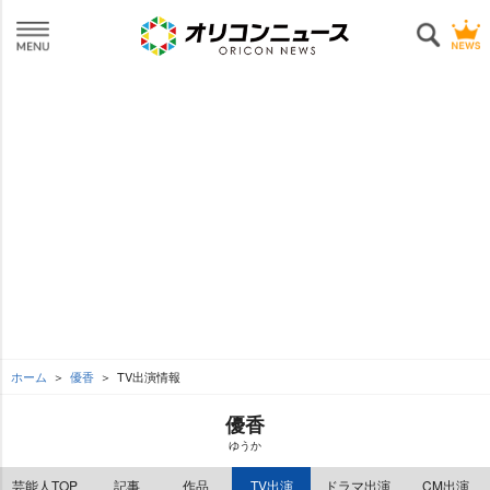
ホーム
優香
TV出演情報
優香
ゆうか
芸能人TOP
記事
作品
TV出演
ドラマ出演
CM出演