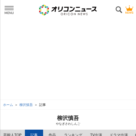
ホーム
柳沢慎吾
記事
柳沢慎吾
なぎさわしんご
芸能人TOP
記事
作品
ランキング
TV出演
ドラマ出演