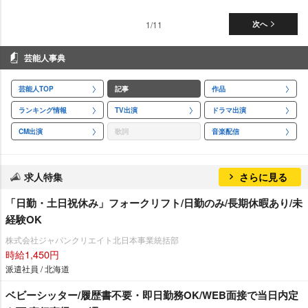
1/11
次へ
芸能人事典
芸能人TOP
記事
作品
ランキング情報
TV出演
ドラマ出演
CM出演
歌詞
音楽配信
求人特集
さらに見る
「日勤・土日祝休み」フォークリフト/日勤のみ/長期休暇あり/未
経験OK
株式会社ジャパンクリエイト北日本事業統括部
時給1,450円
派遣社員 / 北海道
ベビーシッター/履歴書不要・即日勤務OK/WEB面接で当日内定