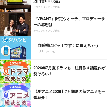
万円台PC３選」
オリコンタイアップ特集
『VIVANT』限定ウオッチ、プロデューサ
ーの感想は
オリコンタイアップ特集
自販機にピッ！ですぐに買えちゃう
（PR）ジハンピ
2026年7月夏ドラマも、注目作＆話題作が
勢ぞろい！
【夏アニメ2026】7月期夏の新アニメを一
挙紹介！