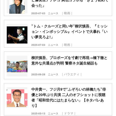
会った」
｜映画｜
2025-07-03
ニュース
”トム・クルーズと同い年”柳沢慎吾、『ミッシ
ョン・インポッシブル』イベントで大暴れ「い
い夢見ろよ!」
｜映画｜
2025-07-03
ニュース
柳沢慎吾、プロポーズを寸劇で再現→橋下徹と
意外な共通点が判明 警察ネタ誕生秘話も
｜バラエティ｜
2025-06-28
ニュース
中井貴一、フジ月9で“ふぞろいの林檎たち”俳
優と20年ぶり共演 二人のオフショットに視聴
者「昭和世代にはたまらない」【ネタバレあ
り】
｜ドラマ｜
2025-05-13
ニュース