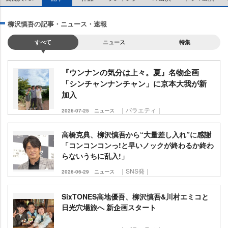
柳沢慎吾の記事・ニュース・速報
すべて
ニュース
特集
『ウンナンの気分は上々。夏』名物企画
「シンチャンナンチャン」に京本大我が新
加入
｜バラエティ｜
2026-07-25
ニュース
高橋克典、柳沢慎吾から“大量差し入れ”に感謝
「コンコンコンっ!と早いノックが終わるか終わ
らないうちに乱入!」
｜SNS発｜
2026-06-29
ニュース
SixTONES高地優吾、柳沢慎吾&川村エミコと
日光穴場旅へ 新企画スタート