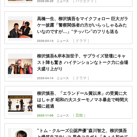
｜バラエティ｜
2026-06-29
ニュース
高橋一生、柳沢慎吾をマイクフォロー 巨大ガラ
ケー披露「警察関係者の方がいらっしゃるみた
いなのですが…」“テッパン”のフリも送る
｜ドラマ｜
2026-04-14
ニュース
柳沢慎吾&岸本加世子、サプライズ登壇にキャ
スト陣も驚き ハイテンションなトーク力に会場
大盛り上がり
｜ドラマ｜
2026-04-14
ニュース
柳沢慎吾、「エランドール賞以来」の受賞に大
はしゃぎ 昭和の大スターモノマネ暴走で時間大
幅に超過
｜芸能｜
2025-11-06
ニュース
”トム・クルーズ公認声優”森川智之、柳沢慎吾
と爆笑生アテレコ 異色コラボも「きょう初めて