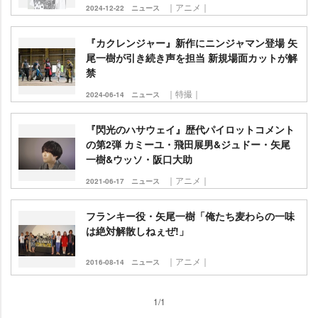
｜アニメ｜
2024-12-22
ニュース
『カクレンジャー』新作にニンジャマン登場 矢
尾一樹が引き続き声を担当 新規場面カットが解
禁
｜特撮｜
2024-06-14
ニュース
『閃光のハサウェイ』歴代パイロットコメント
の第2弾 カミーユ・飛田展男&ジュドー・矢尾
一樹&ウッソ・阪口大助
｜アニメ｜
2021-06-17
ニュース
フランキー役・矢尾一樹「俺たち麦わらの一味
は絶対解散しねぇぜ!」
｜アニメ｜
2016-08-14
ニュース
1/1