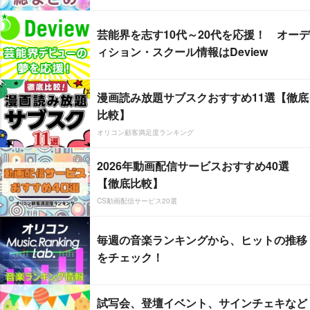
芸能界を志す10代～20代を応援！ オーデ
ィション・スクール情報はDeview
漫画読み放題サブスクおすすめ11選【徹底
比較】
オリコン顧客満足度ランキング
2026年動画配信サービスおすすめ40選
【徹底比較】
CS動画配信サービス20選
毎週の音楽ランキングから、ヒットの推移
をチェック！
試写会、登壇イベント、サインチェキなど