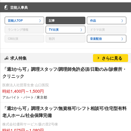
芸能人事典
芸能人TOP
記事
作品
ランキング情報
TV出演
ドラマ出演
CM出演
歌詞
音楽配信
求人特集
さらに見る
「週3から可」調理スタッフ/調理師免許必須/日勤のみ/診療所・
クリニック
医療法人社団育生會 山口医院
時給1,400円～1,500円
アルバイト・パート / 東京都
「週2から可」調理スタッフ/無資格可/シフト相談可/住宅型有料
老人ホーム/社会保障完備
株式会社優和サービス/森の里2号棟
時給1,075円～1,080円