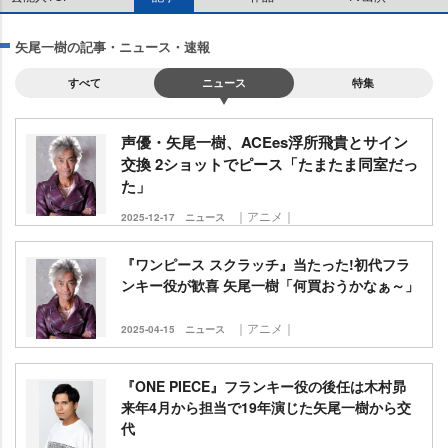
矢尾一樹の記事・ニュース・速報
すべて
ニュース
特集
声優・矢尾一樹、ACEes浮所飛貴とサイン
交換 2ショットでピース「たまたま同室だっ
た」
｜アニメ｜
2025-12-17
ニュース
『ワンピース スクラッチ』当たった!初代フラ
ンキー役が歓喜 矢尾一樹「何買おうかなぁ～」
｜アニメ｜
2025-04-15
ニュース
『ONE PIECE』フランキー役の後任は木村昴
来年4月から担当で19年演じた矢尾一樹から交
代