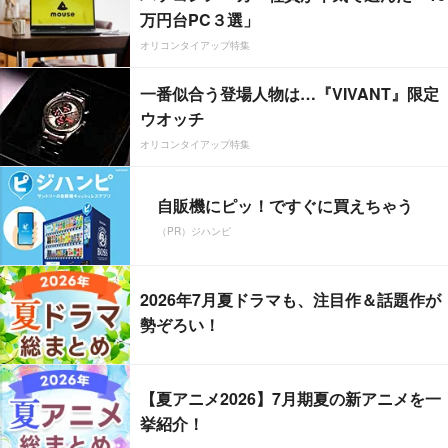
万円台PC３選」
オリコンタイアップ特集
一番似合う登場人物は…『VIVANT』限定
ウオッチ
オリコンタイアップ特集
自販機にピッ！ですぐに買えちゃう
（PR）ジハンピ
2026年7月夏ドラマも、注目作＆話題作が
勢ぞろい！
【夏アニメ2026】7月期夏の新アニメを一
挙紹介！