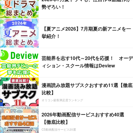
勢ぞろい！
【夏アニメ2026】7月期夏の新アニメを一
挙紹介！
芸能界を志す10代～20代を応援！ オーデ
ィション・スクール情報はDeview
漫画読み放題サブスクおすすめ11選【徹底
比較】
オリコン顧客満足度ランキング
2026年動画配信サービスおすすめ40選
【徹底比較】
CS動画配信サービス20選