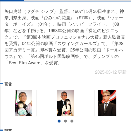
矢口史靖（ヤグチ シノブ） 監督。1967年5月30日生まれ、神
奈川県出身。映画『ひみつの花園』（97年）、映画『ウォー
ターボーイズ』（01年）、映画『ハッピーフライト』（08
年）などを手掛ける。1993年公開の映画『裸足のピクニッ
ク』で、『第3回本映画プロフェッショナル大賞』新人監督賞
を受賞。04年公開の映画『スウィングガールズ』で、『第28
回アカデミー賞』脚本賞を受賞。25年公開の映画『ドールハ
ウス』で、「第45回ポルト国際映画祭」で、グランプリの
「Best Film Award」を受賞。
2025-03-12 更新
画像
記事