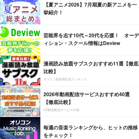
【夏アニメ2026】7月期夏の新アニメを一
挙紹介！
芸能界を志す10代～20代を応援！ オーデ
ィション・スクール情報はDeview
漫画読み放題サブスクおすすめ11選【徹底
比較】
オリコン顧客満足度ランキング
2026年動画配信サービスおすすめ40選
【徹底比較】
CS動画配信サービス20選
毎週の音楽ランキングから、ヒットの推移
をチェック！