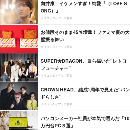
向井康二イケメンすぎ！純愛『（LOVE S
ONG）』
オリコンタイアップ特集
お値段そのまま45％増量！ファミマ夏の大
盤振る舞い
オリコンタイアップ特集
SUPER★DRAGON、自ら描いた”レトロ
フューチャー”
オリコンタイアップ特集
CROWN HEAD、結成1周年で見えた”バン
ドらしさ”
オリコンタイアップ特集
パソコンメーカー社員が本気で選んだ「10
万円台PC３選」