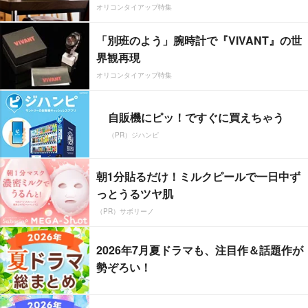
オリコンタイアップ特集
「別班のよう」腕時計で『VIVANT』の世
界観再現
オリコンタイアップ特集
自販機にピッ！ですぐに買えちゃう
（PR）ジハンピ
朝1分貼るだけ！ミルクピールで一日中ず
っとうるツヤ肌
（PR）サボリーノ
2026年7月夏ドラマも、注目作＆話題作が
勢ぞろい！