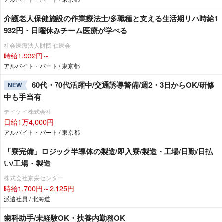
介護老人保健施設の作業療法士/多職種と支える生活期リハ時給1
932円・日曜休みチーム医療が学べる
社会医療法人財団 仁医会
時給1,932円～
アルバイト・パート / 東京都
60代・70代活躍中/交通誘導警備/週2・3日からOK/研修
NEW
中も手当有
テイケイ株式会社
日給1万4,000円
アルバイト・パート / 東京都
「寮完備」ロジック半導体の製造/即入寮/製造・工場/日勤/日払
い/工場・製造
株式会社京栄センター
時給1,700円～2,125円
派遣社員 / 北海道
歯科助手/未経験OK・扶養内勤務OK