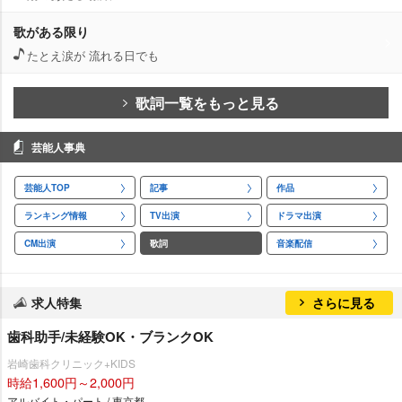
歌がある限り
たとえ涙が 流れる日でも
歌詞一覧をもっと見る
芸能人事典
芸能人TOP
記事
作品
ランキング情報
TV出演
ドラマ出演
CM出演
歌詞
音楽配信
求人特集
さらに見る
歯科助手/未経験OK・ブランクOK
崎歯科クリニック+KIDS
時給1,600円～2,000円
アルバイト・パート / 東京都