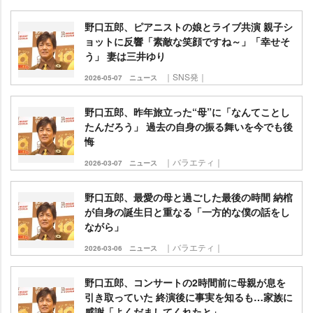
野口五郎、ピアニストの娘とライブ共演 親子シ
ョットに反響「素敵な笑顔ですね～」「幸せそ
う」 妻は三井ゆり
｜SNS発｜
2026-05-07
ニュース
野口五郎、昨年旅立った“母”に「なんてことし
たんだろう」 過去の自身の振る舞いを今でも後
悔
｜バラエティ｜
2026-03-07
ニュース
野口五郎、最愛の母と過ごした最後の時間 納棺
が自身の誕生日と重なる「一方的な僕の話をし
ながら」
｜バラエティ｜
2026-03-06
ニュース
野口五郎、コンサートの2時間前に母親が息を
引き取っていた 終演後に事実を知るも…家族に
感謝「よくだましてくれたと」