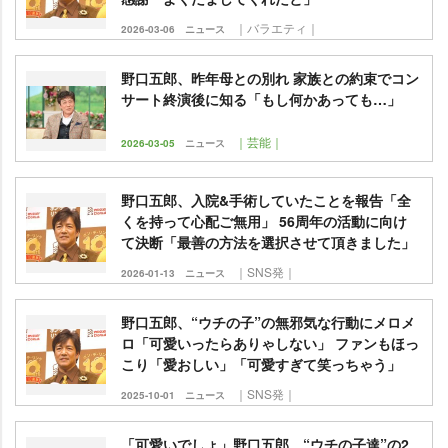
｜バラエティ｜
2026-03-06
ニュース
野口五郎、昨年母との別れ 家族との約束でコン
サート終演後に知る「もし何かあっても…」
｜芸能｜
2026-03-05
ニュース
野口五郎、入院&手術していたことを報告「全
くを持って心配ご無用」 56周年の活動に向け
て決断「最善の方法を選択させて頂きました」
｜SNS発｜
2026-01-13
ニュース
野口五郎、“ウチの子”の無邪気な行動にメロメ
ロ「可愛いったらありゃしない」 ファンもほっ
こり「愛おしい」「可愛すぎて笑っちゃう」
｜SNS発｜
2025-10-01
ニュース
「可愛いでしょ」野口五郎、“ウチの子達”の2