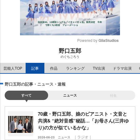
Powered by 
GliaStudios
野口五郎
M
のぐちごろう
u
t
芸能人TOP
記事
作品
ランキング
TV出演
ドラマ出演
e
野口五郎の記事・ニュース・速報
すべて
ニュース
特集
70歳・野口五郎、娘のピアニスト・文音と
共演& “絶対音感”秘話…「お母さん(三井ゆ
り)の方が似ているかな」
｜ラジオ｜
2026-06-23
ニュース