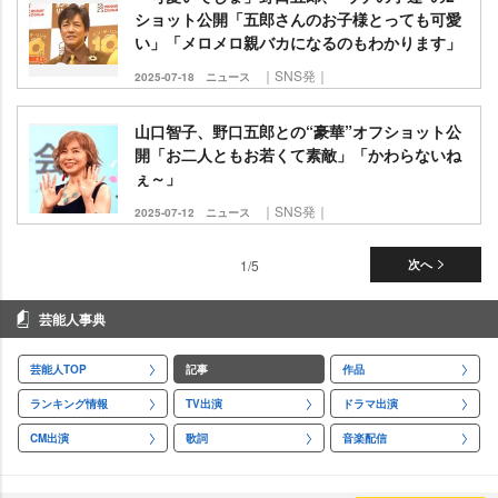
ショット公開「五郎さんのお子様とっても可愛
い」「メロメロ親バカになるのもわかります」
｜SNS発｜
2025-07-18
ニュース
山口智子、野口五郎との“豪華”オフショット公
開「お二人ともお若くて素敵」「かわらないね
ぇ～」
｜SNS発｜
2025-07-12
ニュース
1/5
次へ
芸能人事典
芸能人TOP
記事
作品
ランキング情報
TV出演
ドラマ出演
CM出演
歌詞
音楽配信