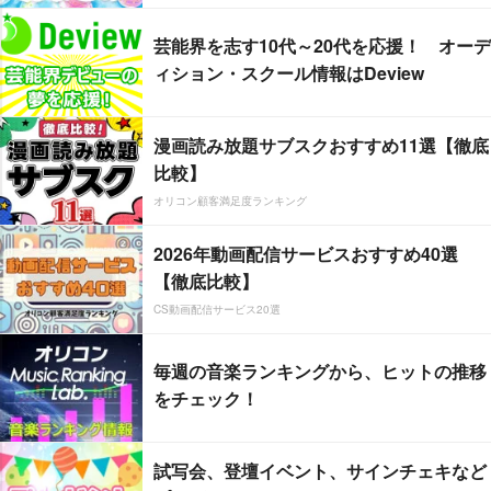
芸能界を志す10代～20代を応援！ オーデ
ィション・スクール情報はDeview
漫画読み放題サブスクおすすめ11選【徹底
比較】
オリコン顧客満足度ランキング
2026年動画配信サービスおすすめ40選
【徹底比較】
CS動画配信サービス20選
毎週の音楽ランキングから、ヒットの推移
をチェック！
試写会、登壇イベント、サインチェキなど