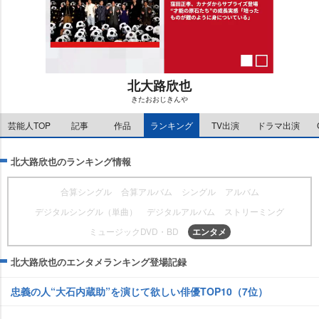
北大路欣也
きたおおじきん
M
芸能人TOP
記事
作品
ランキング
TV出演
ドラマ出演
u
t
e
北大路欣也のランキング情報
合算シングル
合算アルバム
シングル
アルバム
デジタルシングル（単曲）
デジタルアルバム
ストリーミング
ミュージックDVD・BD
エンタメ
北大路欣也のエンタメランキング登場記録
忠義の人“大石内蔵助”を演じて欲しい俳優TOP10（7位）