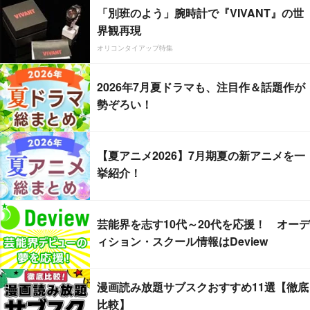
「別班のよう」腕時計で『VIVANT』の世
界観再現
オリコンタイアップ特集
2026年7月夏ドラマも、注目作＆話題作が
勢ぞろい！
【夏アニメ2026】7月期夏の新アニメを一
挙紹介！
芸能界を志す10代～20代を応援！ オーデ
ィション・スクール情報はDeview
漫画読み放題サブスクおすすめ11選【徹底
比較】