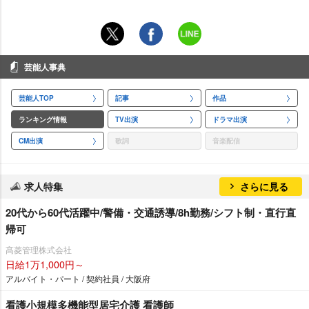
芸能人事典
芸能人TOP
記事
作品
ランキング情報
TV出演
ドラマ出演
CM出演
歌詞
音楽配信
求人特集
さらに見る
20代から60代活躍中/警備・交通誘導/8h勤務/シフト制・直行直
帰可
髙菱管理株式会社
日給1万1,000円～
アルバイト・パート / 契約社員 / 大阪府
看護小規模多機能型居宅介護 看護師