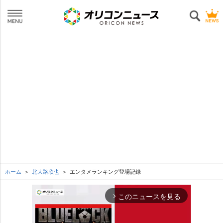
ホーム
北大路欣也
エンタメランキング登場記録
このニュースを見る
arrow_forward_ios