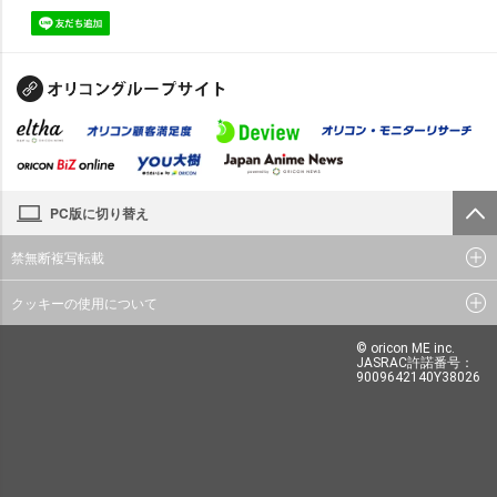
PC版に切り替え
禁無断複写転載
クッキーの使用について
© oricon ME inc.
JASRAC許諾番号：
9009642140Y38026