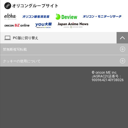
PC版に切り替え
禁無断複写転載
クッキーの使用について
© oricon ME inc.
JASRAC許諾番号：
9009642140Y38026