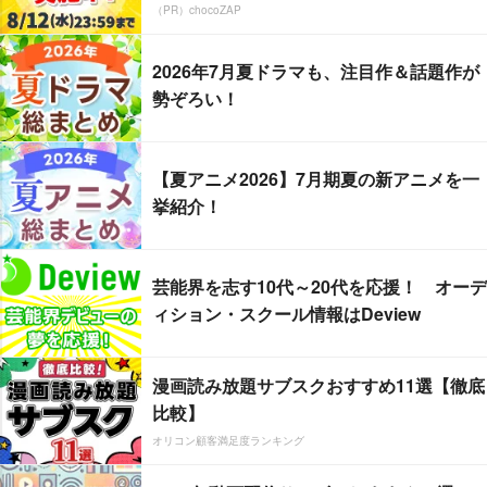
（PR）chocoZAP
2026年7月夏ドラマも、注目作＆話題作が
勢ぞろい！
【夏アニメ2026】7月期夏の新アニメを一
挙紹介！
芸能界を志す10代～20代を応援！ オーデ
ィション・スクール情報はDeview
漫画読み放題サブスクおすすめ11選【徹底
比較】
オリコン顧客満足度ランキング