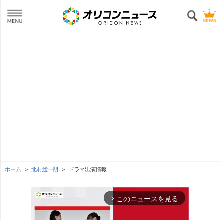
ホーム
北村総一朗
ドラマ出演情報
このニュースを見る
arrow_forward_ios