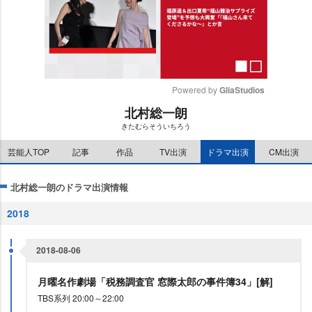
Powered by 
GliaStudios
北村総一朗
M
きたむらそういちろう
u
t
芸能人TOP
記事
作品
TV出演
ドラマ出演
CM出演
e
北村総一朗のドラマ出演情報
2018
2018-08-06
月曜名作劇場「税務調査官 窓際太郎の事件簿34」[解]
TBS系列 20:00～22:00