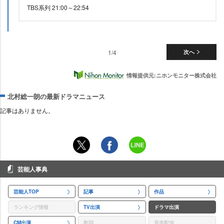
TBS系列 21:00～22:54
1/4
次へ
情報提供元:ニホンモニター株式会社
北村総一朗の最新ドラマニュース
記事はありません。
芸能人事典
芸能人TOP
記事
作品
ランキング情報
TV出演
ドラマ出演
CM出演
歌詞
音楽配信