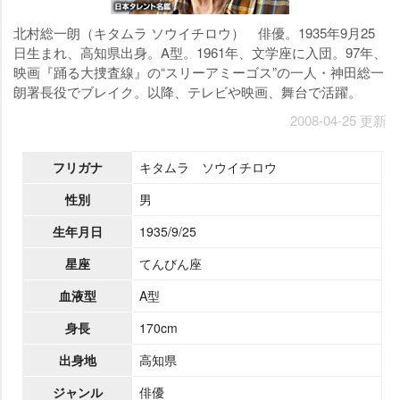
北村総一朗（キタムラ ソウイチロウ） 俳優。1935年9月25
日生まれ、高知県出身。A型。1961年、文学座に入団。97年、
映画『踊る大捜査線』の“スリーアミーゴス”の一人・神田総一
朗署長役でブレイク。以降、テレビや映画、舞台で活躍。
2008-04-25 更新
フリガナ
キタムラ ソウイチロウ
性別
男
生年月日
1935/9/25
星座
てんびん座
血液型
A型
身長
170cm
出身地
高知県
ジャンル
俳優