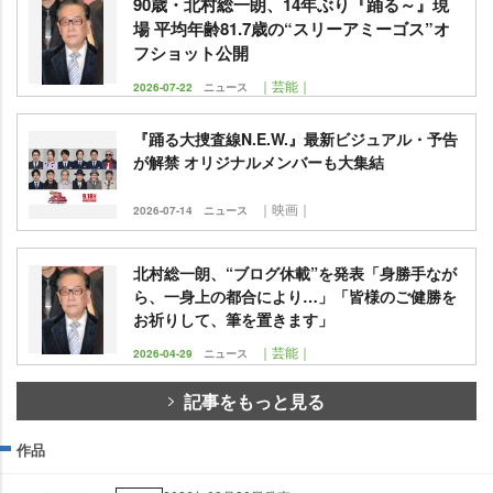
90歳・北村総一朗、14年ぶり『踊る～』現
場 平均年齢81.7歳の“スリーアミーゴス”オ
フショット公開
｜芸能｜
2026-07-22
ニュース
『踊る大捜査線N.E.W.』最新ビジュアル・予告
が解禁 オリジナルメンバーも大集結
｜映画｜
2026-07-14
ニュース
北村総一朗、“ブログ休載”を発表「身勝手なが
ら、一身上の都合により…」「皆様のご健勝を
お祈りして、筆を置きます」
｜芸能｜
2026-04-29
ニュース
記事をもっと見る
作品