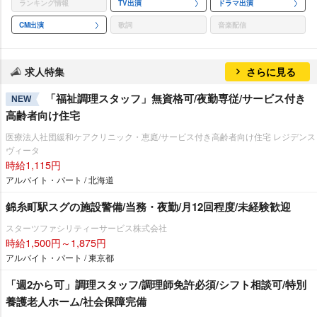
ランキング情報
TV出演
ドラマ出演
CM出演
歌詞
音楽配信
求人特集
さらに見る
「福祉調理スタッフ」無資格可/夜勤専従/サービス付き
NEW
高齢者向け住宅
医療法人社団緩和ケアクリニック・恵庭/サービス付き高齢者向け住宅 レジデンス
ヴィータ
時給1,115円
アルバイト・パート / 北海道
錦糸町駅スグの施設警備/当務・夜勤/月12回程度/未経験歓迎
スターツファシリティーサービス株式会社
時給1,500円～1,875円
アルバイト・パート / 東京都
「週2から可」調理スタッフ/調理師免許必須/シフト相談可/特別
養護老人ホーム/社会保障完備