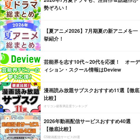
勢ぞろい！
【夏アニメ2026】7月期夏の新アニメを一
挙紹介！
芸能界を志す10代～20代を応援！ オーデ
ィション・スクール情報はDeview
漫画読み放題サブスクおすすめ11選【徹底
比較】
オリコン顧客満足度ランキング
2026年動画配信サービスおすすめ40選
【徹底比較】
CS動画配信サービス20選