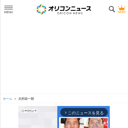
ホーム
北村総一朗
このニュースを見る
arrow_forward_ios