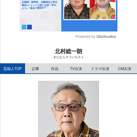
Powered by 
GliaStudios
M
北村総一朗
u
きたむらそういちろう
t
e
芸能人TOP
記事
作品
TV出演
ドラマ出演
CM出演