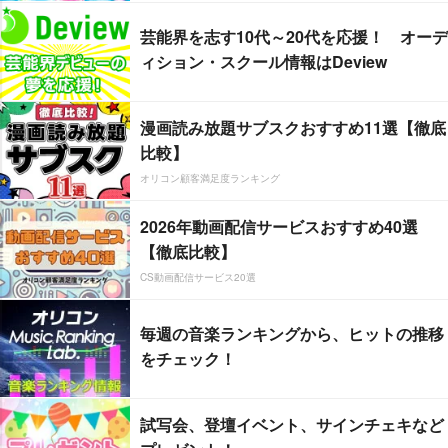
芸能界を志す10代～20代を応援！ オーデ
ィション・スクール情報はDeview
漫画読み放題サブスクおすすめ11選【徹底
比較】
オリコン顧客満足度ランキング
2026年動画配信サービスおすすめ40選
【徹底比較】
CS動画配信サービス20選
毎週の音楽ランキングから、ヒットの推移
をチェック！
試写会、登壇イベント、サインチェキなど