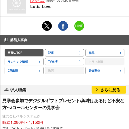
1996年07月20日発売
アルバム
Lotta Love
芸能人事典
芸能人TOP
記事
作品
ランキング情報
TV出演
ドラマ出演
CM出演
歌詞
音楽配信
求人特集
さらに見る
見学会参加でデジタルギフトプレゼント/興味はあるけど不安な
方へ/コールセンターの見学会
株式会社ベルシステム24
時給1,080円～1,150円
アルバイト・パート / 契約社員 / 北海道