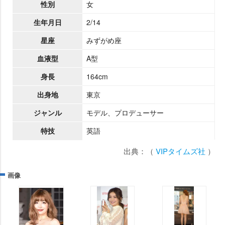
性別
女
生年月日
2/14
星座
みずがめ座
血液型
A型
身長
164cm
出身地
東京
ジャンル
モデル、プロデューサー
特技
英語
出典：（
VIPタイムズ社
）
画像