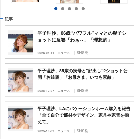
記事
平子理沙、86歳“パワフル”ママとの親子シ
ョットに反響「わぁ～」「理想的」
｜SNS発｜
2026-05-11
ニュース
平子理沙、85歳の実母と“顔出し”2ショット公
開「お綺麗」「お母さま、いつも素敵」
｜SNS発｜
2025-12-27
ニュース
平子理沙、LAにバケーションホーム購入を報告
「全て自分で部材やデザイン、家具や家電を揃
えて」
｜SNS発｜
2025-10-02
ニュース