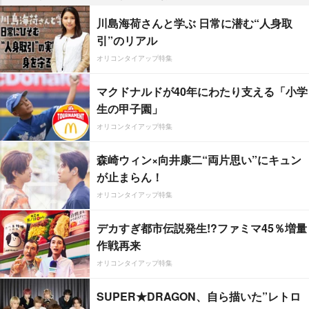
川島海荷さんと学ぶ 日常に潜む“人身取
引”のリアル
オリコンタイアップ特集
マクドナルドが40年にわたり支える「小学
生の甲子園」
オリコンタイアップ特集
森崎ウィン×向井康二“両片思い”にキュン
が止まらん！
オリコンタイアップ特集
デカすぎ都市伝説発生!?ファミマ45％増量
作戦再来
オリコンタイアップ特集
SUPER★DRAGON、自ら描いた”レトロ