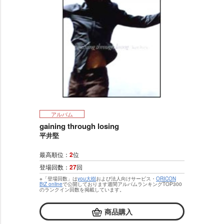
アルバム
gaining through losing
平井堅
最高順位：
2
位
登場回数：
27
回
※「登場回数」は
you大樹
および法人向けサービス・
ORICON
BiZ online
で公開しております週間アルバムランキングTOP300
のランクイン回数を掲載しています。
商品購入