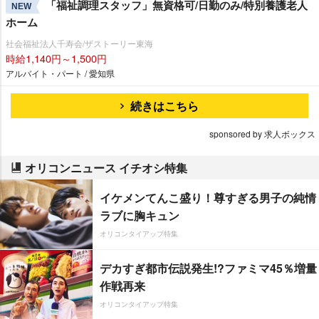
「福祉調理スタッフ」無資格可/日勤のみ/特別養護老人
NEW
ホーム
社会福祉法人千寿会/ザストーリー東海
時給1,140円～1,500円
アルバイト・パート / 愛知県
続きはこちら
sponsored by 求人ボックス
オリコンニュース イチオシ特集
イケメンてんこ盛り！尊すぎる男子の純情
ラブに胸キュン
オリコンタイアップ特集
デカすぎ都市伝説発生!?ファミマ45％増量
作戦再来
オリコンタイアップ特集