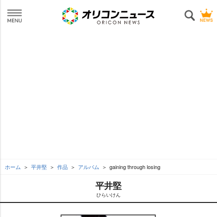
ホーム
平井堅
作品
アルバム
gaining through losing
平井堅
ひらいけん