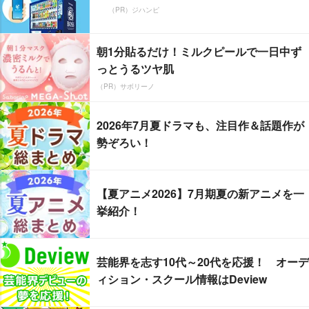
（PR）ジハンピ
朝1分貼るだけ！ミルクピールで一日中ず
っとうるツヤ肌
（PR）サボリーノ
2026年7月夏ドラマも、注目作＆話題作が
勢ぞろい！
【夏アニメ2026】7月期夏の新アニメを一
挙紹介！
芸能界を志す10代～20代を応援！ オーデ
ィション・スクール情報はDeview