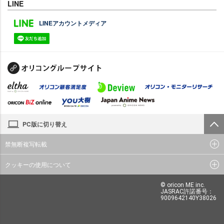
LINE
LINEアカウントメディア
PC版に切り替え
禁無断複写転載
クッキーの使用について
© oricon ME inc.
JASRAC許諾番号：
9009642140Y38026