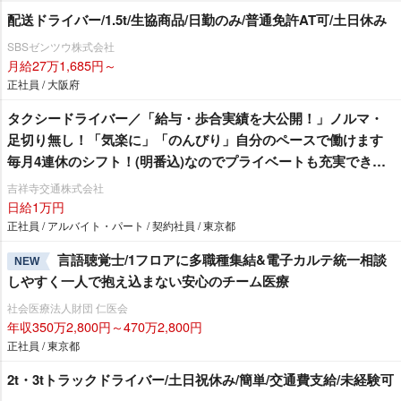
配送ドライバー/1.5t/生協商品/日勤のみ/普通免許AT可/土日休み
SBSゼンツウ株式会社
月給27万1,685円～
正社員 / 大阪府
タクシードライバー／「給与・歩合実績を大公開！」ノルマ・
足切り無し！「気楽に」「のんびり」自分のペースで働けます
毎月4連休のシフト！(明番込)なのでプライベートも充実できま
す♪
吉祥寺交通株式会社
日給1万円
正社員 / アルバイト・パート / 契約社員 / 東京都
言語聴覚士/1フロアに多職種集結&電子カルテ統一相談
NEW
しやすく一人で抱え込まない安心のチーム医療
社会医療法人財団 仁医会
年収350万2,800円～470万2,800円
正社員 / 東京都
2t・3tトラックドライバー/土日祝休み/簡単/交通費支給/未経験可