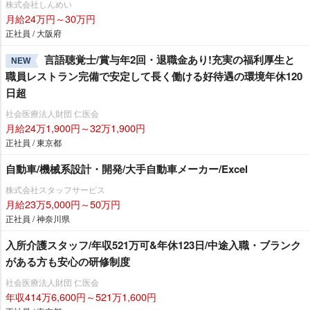
株式会社しんめい
月給24万円～30万円
正社員 / 大阪府
言語聴覚士/賞与年2回・退職金あり!充実の福利厚生と
NEW
職員レストラン完備で安定して長く働ける好待遇の環境年休120
日超
社会医療法人財団 仁医会
月給24万1,900円～32万1,900円
正社員 / 東京都
自動車/機械系設計・開発/大手自動車メーカー/Excel
株式会社スタッフサービス
月給23万5,000円～50万円
正社員 / 神奈川県
入所介護スタッフ/年収521万可&年休123日/中途入職・ブランク
がある方も安心の研修制度
社会医療法人財団 仁医会
年収414万6,600円～521万1,600円