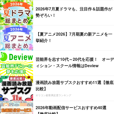
2026年7月夏ドラマも、注目作＆話題作が
勢ぞろい！
【夏アニメ2026】7月期夏の新アニメを一
挙紹介！
芸能界を志す10代～20代を応援！ オーデ
ィション・スクール情報はDeview
漫画読み放題サブスクおすすめ11選【徹底
比較】
オリコン顧客満足度ランキング
2026年動画配信サービスおすすめ40選
【徹底比較】