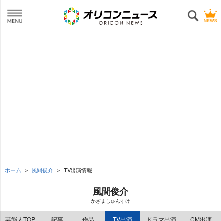
ホーム
風間俊介
TV出演情報
風間俊介
かざましゅんすけ
芸能人TOP
記事
作品
TV出演
ドラマ出演
CM出演