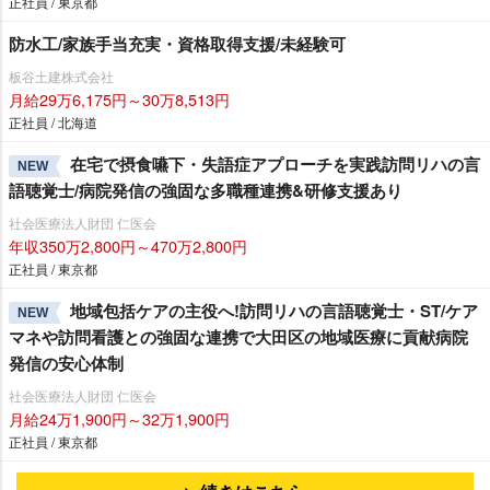
正社員 / 東京都
防水工/家族手当充実・資格取得支援/未経験可
板谷土建株式会社
月給29万6,175円～30万8,513円
正社員 / 北海道
在宅で摂食嚥下・失語症アプローチを実践訪問リハの言
NEW
語聴覚士/病院発信の強固な多職種連携&研修支援あり
社会医療法人財団 仁医会
年収350万2,800円～470万2,800円
正社員 / 東京都
地域包括ケアの主役へ!訪問リハの言語聴覚士・ST/ケア
NEW
マネや訪問看護との強固な連携で大田区の地域医療に貢献病院
発信の安心体制
社会医療法人財団 仁医会
月給24万1,900円～32万1,900円
正社員 / 東京都