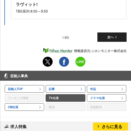
ラヴィット!
TBS系列 8:00～9:55
1/89
次へ
情報提供元:ニホンモニター株式会社
芸能人事典
芸能人TOP
記事
作品
ランキング情報
TV出演
ドラマ出演
CM出演
歌詞
音楽配信
求人特集
さらに見る