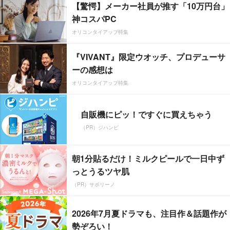
【驚愕】メーカー社員が推す「10万円台」
神コスパPC
オリコンタイアップ特集
『VIVANT』限定ウオッチ、プロデューサ
ーの感想は
オリコンタイアップ特集
自販機にピッ！ですぐに買えちゃう
（PR）ジハンピ
朝1分貼るだけ！ミルクピールで一日中ず
っとうるツヤ肌
（PR）サボリーノ
2026年7月夏ドラマも、注目作＆話題作が
勢ぞろい！