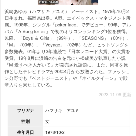
浜崎あゆみ（ハマサキ アユミ） アーティスト。1978年10月2
日生まれ、福岡県出身。A型。エイベックス・マネジメント所
属。1998年、シングル「poker face」でデビュー。99年、アル
バム『A Song for ××』で初のオリコンランキング1位を獲得。
以降、「Boys ＆ Girls」（99年）、「SEASONS」（00年）、
「M」（00年）、「Voyage」（02年）など、ヒットソングを
多数発表。01年より3年連続で『日本レコード大賞』の大賞を
受賞。19年8月に浜崎の告白を元に小松成美が執筆した小説
『M 愛すべき人がいて』が発売され話題に。また、同著を原
作としたテレビドラマが20年4月から放送された。ファッショ
ン分野でも『ベストジーニスト』や『ネイルクイーン』で殿
堂入りを果たしている。
2023-11-06 更新
フリガナ
ハマサキ アユミ
性別
女
生年月日
1978/10/2