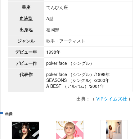
星座
てんびん座
血液型
A型
出身地
福岡県
ジャンル
歌手・アーティスト
デビュー年
1998年
デビュー作
poker face （シングル）
代表作
poker face （シングル）/1998年
SEASONS （シングル）/2000年
A BEST （アルバム）/2001年
出典：（
VIPタイムズ社
）
画像