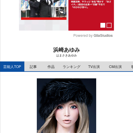
Powered by 
GliaStudios
M
浜崎あゆみ
u
はまさきあゆみ
t
e
芸能人TOP
記事
作品
ランキング
TV出演
CM出演