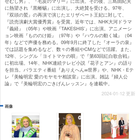
せむし男』、『毛皮のマリー』に出演。その後、三島由紀夫
に熱望され『黒蜥蜴』に出演し、大絶賛を受ける。97年、
『双頭の鷲』の再演で演じたエリザベート王妃に対して、
『読売演劇大賞優秀賞』を受賞。近年では、NHK大河ドラマ
『義経』（05年）や映画『TAKESHIS’』に出演。アニメーシ
ョン映画『もののけ姫』（97年）や『ハウルの動く城』（04
年）などで声優を務める。09年9月に終了した『オーラの泉』
では話題を集めるなど、数々の番組やCMなどで活躍。また、
12年、シングル「ヨイトマケの唄」で『第63回紅白歌合戦』
に初出場。14年、NHK連続テレビ小説『花子とアン』の語り
を担当。バラエティ番組『ありえへん∞世界』や、NHK・Eテ
レ『美輪明宏 愛のモヤモヤ相談室』に出演。雑誌『婦人公
論』で『美輪明宏のごきげんレッスン』を連載中。
2024-01-12 更新
画像