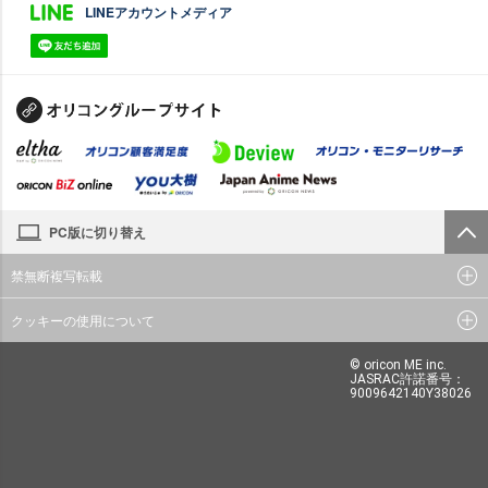
LINEアカウントメディア
PC版に切り替え
禁無断複写転載
クッキーの使用について
© oricon ME inc.
JASRAC許諾番号：
9009642140Y38026