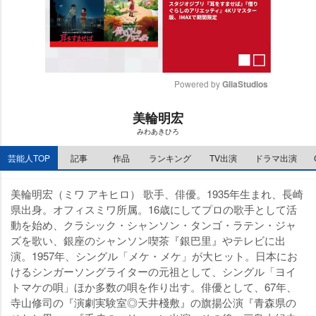
Powered by 
GliaStudios
M
美輪明宏
u
みわあきひろ
t
e
芸能人TOP
記事
作品
ランキング
TV出演
ドラマ出演
美輪明宏（ミワ アキヒロ） 歌手、俳優。1935年生まれ、長崎
県出身。オフィスミワ所属。16歳にしてプロの歌手として活
動を始め、クラシック・シャンソン・タンゴ・ラテン・ジャ
ズを歌い、銀座のシャンソン喫茶『銀巴里』やテレビに出
演。1957年、シングル「メケ・メケ」が大ヒット。日本にお
けるシンガーソングライターの元祖として、シングル「ヨイ
トマケの唄」ほか多数の唄を作り出す。俳優として、67年、
寺山修司の『演劇実験室◎天井棧敷』の旗揚公演『青森県の