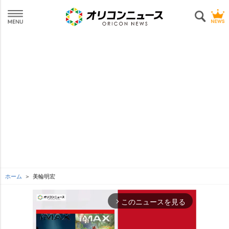
ホーム
美輪明宏
このニュースを見る
arrow_forward_ios