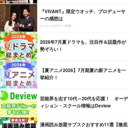
『VIVANT』限定ウオッチ、プロデューサ
ーの感想は
オリコンタイアップ特集
2026年7月夏ドラマも、注目作＆話題作が
勢ぞろい！
【夏アニメ2026】7月期夏の新アニメを一
挙紹介！
芸能界を志す10代～20代を応援！ オーデ
ィション・スクール情報はDeview
漫画読み放題サブスクおすすめ11選【徹底