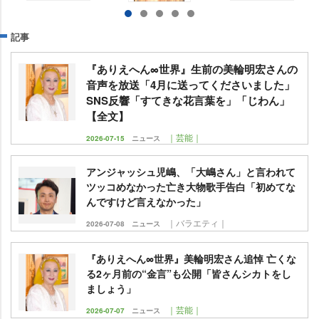
記事
『ありえへん∞世界』生前の美輪明宏さんの
音声を放送「4月に送ってくださいました」
SNS反響「すてきな花言葉を」「じわん」
【全文】
｜芸能｜
2026-07-15
ニュース
アンジャッシュ児嶋、「大嶋さん」と言われて
ツッコめなかった亡き大物歌手告白「初めてな
んですけど言えなかった」
｜バラエティ｜
2026-07-08
ニュース
『ありえへん∞世界』美輪明宏さん追悼 亡くな
る2ヶ月前の“金言”も公開「皆さんシカトをし
ましょう」
｜芸能｜
2026-07-07
ニュース