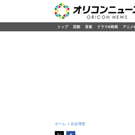
トップ
芸能
音楽
ドラマ&映画
アニメ
ホーム
比企理恵