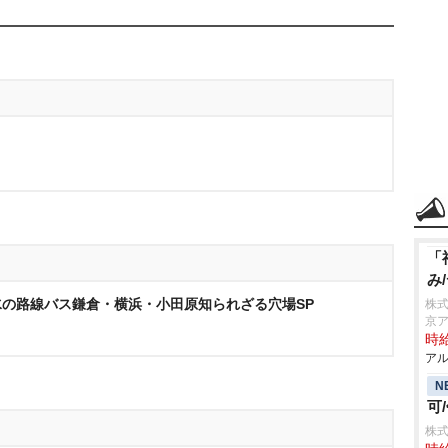
「
み
の路線バス鎌倉・横浜・小田原知られざる穴場SP
株
京
時給
アル
N
可
株