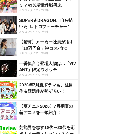
ミマ45％増量作戦再来
オリコンタイアップ特集
SUPER★DRAGON、自ら描
いた”レトロフューチャー”
オリコンタイアップ特集
【驚愕】メーカー社員が推す
「10万円台」神コスパPC
オリコンタイアップ特集
一番似合う登場人物は…『VIV
ANT』限定ウオッチ
オリコンタイアップ特集
2026年7月夏ドラマも、注目
作＆話題作が勢ぞろい！
【夏アニメ2026】7月期夏の
新アニメを一挙紹介！
芸能界を志す10代～20代を応
援！オーディション・スクー