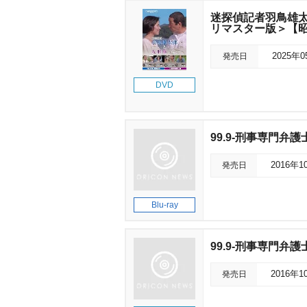
迷探偵記者羽鳥雄太
リマスター版＞【昭
発売日
2025年
DVD
99.9-刑事専門弁護士- 
発売日
2016年1
Blu-ray
99.9-刑事専門弁護士
発売日
2016年1