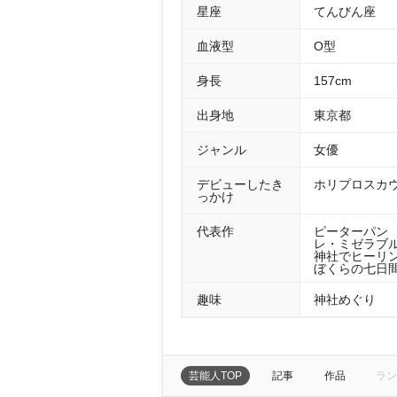
星座
てんびん座
血液型
O型
身長
157cm
出身地
東京都
ジャンル
女優
デビューしたき
ホリプロスカ
っかけ
代表作
ピーターパン （
レ・ミゼラブル 
神社でヒーリング
ぼくらの七日間
趣味
神社めぐり
芸能人TOP
記事
作品
ラン