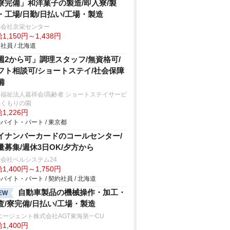
寮完備」和洋菓子の製造/即入寮/製
・工場/日勤/日払い/工場・製造
式会社京栄センター
1,150円～1,438円
社員 / 北海道
週2から可」調理スタッフ/無資格可/
フト相談可/ショートステイ/社会保障
備
福祉法人嘉祥会/高齢者 ショートステイサービ
ぬくもりの園
1,226円
バイト・パート / 東京都
イナンバーカードのコールセンター/
量募集/週休3日OK/夕方から
会社ベルシステム24
1,400円～1,750円
バイト・パート / 契約社員 / 北海道
自動車製品の機械操作・加工・
EW
査/寮完備/日払い/工場・製造
エージェント株式会社AGT東海第一CU
1,400円