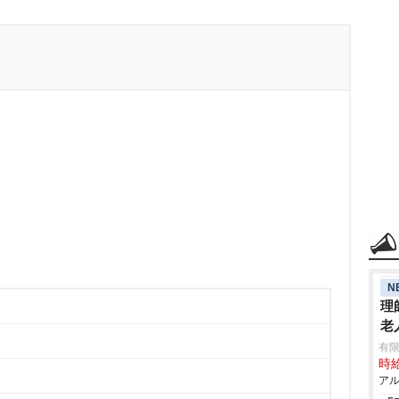
N
理
老
有限
時給
アル