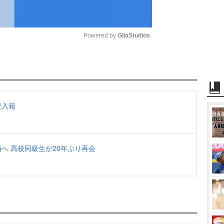
Powered by 
GliaStudios
M
u
t
e
安入籍
へ 高校同級生が20年ぶり再会