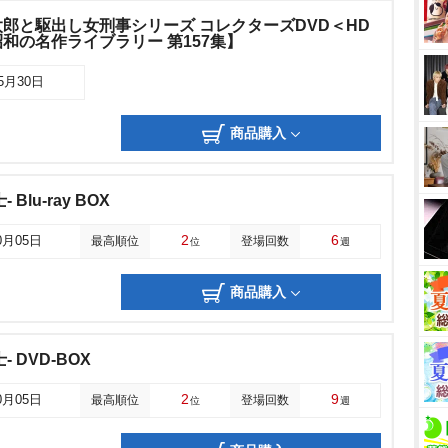
郎と駆出し女刑事シリーズ コレクターズDVD＜HD
和の名作ライブラリー 第157集】
05月30日
商品購入
Blu-ray BOX
2
6
0月05日
最高順位
登場回数
位
週
商品購入
- DVD-BOX
2
9
0月05日
最高順位
登場回数
位
週