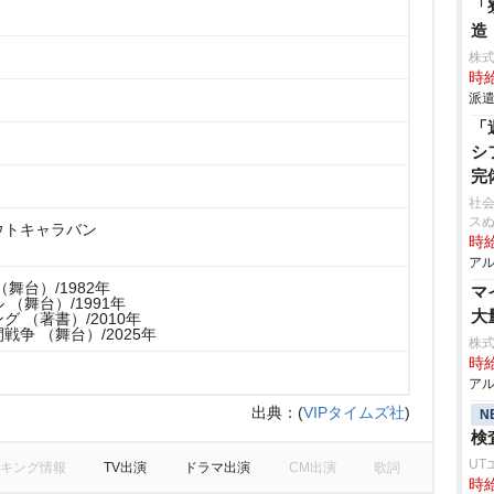
「
造
株
時給
派遣
「
シ
完
社会
ス
ウトキャラバン
時給
アル
舞台）/1982年
マ
（舞台）/1991年
大
 （著書）/2010年
戦争 （舞台）/2025年
株式
時給
アル
出典：
(
VIPタイムズ社
)
N
検
UT
キング情報
TV出演
ドラマ出演
CM出演
歌詞
時給