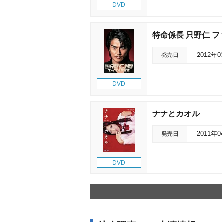
DVD
特命係長 只野仁 フ
発売日
2012年
DVD
ナナとカオル
発売日
2011年
DVD