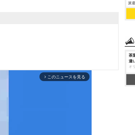
派遣
茶
違
オ
このニュースを見る
arrow_forward_ios