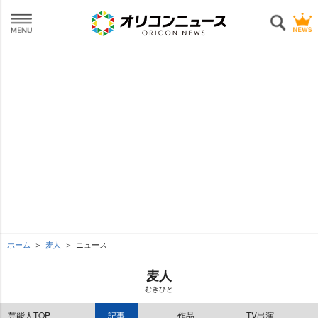
ホーム
麦人
ニュース
麦人
むぎひと
芸能人TOP
記事
作品
TV出演