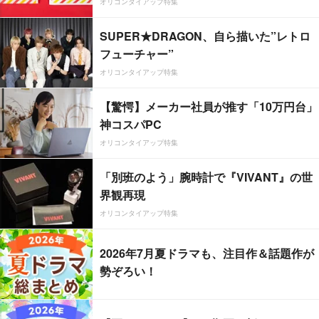
オリコンタイアップ特集
SUPER★DRAGON、自ら描いた”レトロ
フューチャー”
オリコンタイアップ特集
【驚愕】メーカー社員が推す「10万円台」
神コスパPC
オリコンタイアップ特集
「別班のよう」腕時計で『VIVANT』の世
界観再現
オリコンタイアップ特集
2026年7月夏ドラマも、注目作＆話題作が
勢ぞろい！