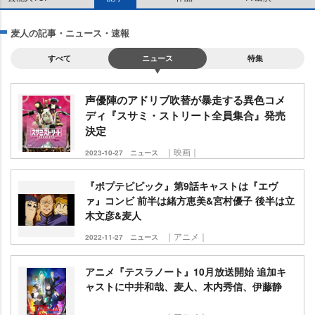
麦人の記事・ニュース・速報
すべて
ニュース
特集
声優陣のアドリブ吹替が暴走する異色コメ
ディ『スサミ・ストリート全員集合』発売
決定
｜映画｜
2023-10-27
ニュース
『ポプテピピック』第9話キャストは『エヴ
ァ』コンビ 前半は緒方恵美&宮村優子 後半は立
木文彦&麦人
｜アニメ｜
2022-11-27
ニュース
アニメ『テスラノート』10月放送開始 追加キ
ャストに中井和哉、麦人、木内秀信、伊藤静