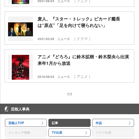
｜アニメ｜
2021-08-04
ニュース
麦人、『スター・トレック』ピカード艦長
は“原点”「足を向けて寝られない」
｜ドラマ｜
2021-02-26
ニュース
アニメ『どろろ』に鈴木拡樹・鈴木梨央ら出演
来年1月から放送
｜アニメ｜
2018-09-03
ニュース
1/1
芸能人事典
芸能人TOP
記事
作品
ランキング情報
TV出演
ドラマ出演