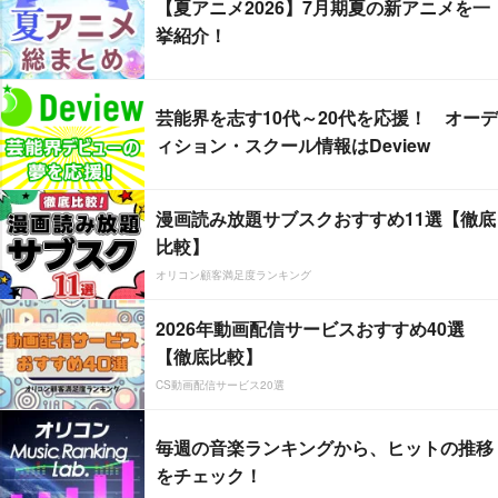
【夏アニメ2026】7月期夏の新アニメを一
挙紹介！
芸能界を志す10代～20代を応援！ オーデ
ィション・スクール情報はDeview
漫画読み放題サブスクおすすめ11選【徹底
比較】
オリコン顧客満足度ランキング
2026年動画配信サービスおすすめ40選
【徹底比較】
CS動画配信サービス20選
毎週の音楽ランキングから、ヒットの推移
をチェック！