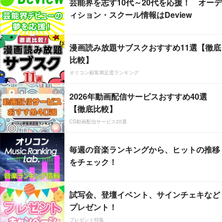
芸能界を志す10代～20代を応援！ オーデ
ィション・スクール情報はDeview
漫画読み放題サブスクおすすめ11選【徹底
比較】
オリコン顧客満足度ランキング
2026年動画配信サービスおすすめ40選
【徹底比較】
CS動画配信サービス20選
毎週の音楽ランキングから、ヒットの推移
をチェック！
試写会、登壇イベント、サインチェキなど
プレゼント！
プレゼント特集