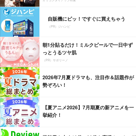
オリコンタイアップ特集
自販機にピッ！ですぐに買えちゃう
（PR）ジハンピ
朝1分貼るだけ！ミルクピールで一日中ず
っとうるツヤ肌
（PR）サボリーノ
2026年7月夏ドラマも、注目作＆話題作が
勢ぞろい！
【夏アニメ2026】7月期夏の新アニメを一
挙紹介！