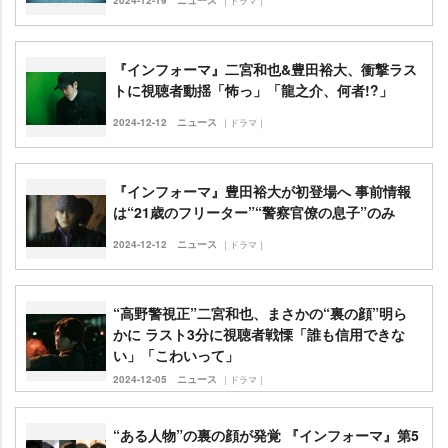
2024-12-19
ニュース
｜ドラマ｜
『インフォーマ』二宮和也&豊田裕大、衝撃ラス
トに視聴者動揺「怖っ」「龍之介、何者!?」
2024-12-12
ニュース
｜ドラマ｜
『インフォーマ』豊田裕大が初登場へ 事前情報
は“21歳のフリーター”“警察官僚の息子”のみ
2024-12-12
ニュース
｜ドラマ｜
“高野警視正”二宮和也、まさかの“裏の顔”明ら
かに ラスト3分に視聴者戦慄「誰も信用できな
い」「こわいって」
2024-12-05
ニュース
｜ドラマ｜
“ある人物”の裏の顔が発覚 『インフォーマ』第5