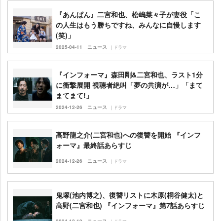
『あんぱん』二宮和也、松嶋菜々子が妻役「こ
の人生はもう勝ちですね、みんなに自慢します
(笑)」
2025-04-11
ニュース
｜ドラマ｜
『インフォーマ』森田剛&二宮和也、ラスト1分
に衝撃展開 視聴者絶叫「夢の共演が…」「まて
まてまて!」
2024-12-26
ニュース
｜ドラマ｜
高野龍之介(二宮和也)への復讐を開始 『インフ
ォーマ』最終話あらすじ
2024-12-26
ニュース
｜ドラマ｜
鬼塚(池内博之)、復讐リストに木原(桐谷健太)と
高野(二宮和也) 『インフォーマ』第7話あらすじ