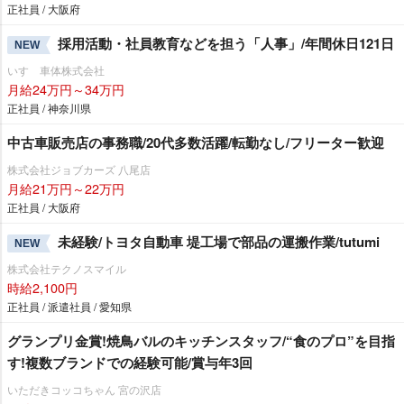
正社員 / 大阪府
採用活動・社員教育などを担う「人事」/年間休日121日
NEW
いすゞ車体株式会社
月給24万円～34万円
正社員 / 神奈川県
中古車販売店の事務職/20代多数活躍/転勤なし/フリーター歓迎
株式会社ジョブカーズ 八尾店
月給21万円～22万円
正社員 / 大阪府
未経験/トヨタ自動車 堤工場で部品の運搬作業/tutumi
NEW
株式会社テクノスマイル
時給2,100円
正社員 / 派遣社員 / 愛知県
グランプリ金賞!焼鳥バルのキッチンスタッフ/“食のプロ”を目指
す!複数ブランドでの経験可能/賞与年3回
いただきコッコちゃん 宮の沢店