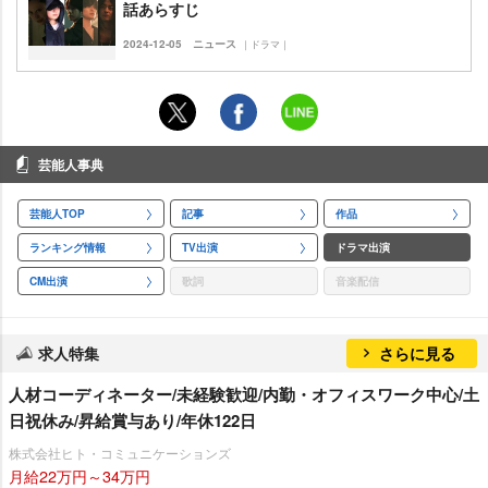
話あらすじ
2024-12-05
ニュース
｜ドラマ｜
芸能人事典
芸能人TOP
記事
作品
ランキング情報
TV出演
ドラマ出演
CM出演
歌詞
音楽配信
求人特集
さらに見る
人材コーディネーター/未経験歓迎/内勤・オフィスワーク中心/土
日祝休み/昇給賞与あり/年休122日
株式会社ヒト・コミュニケーションズ
月給22万円～34万円