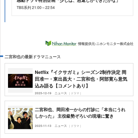
感動ドラマ特別企画「少しは、恩返しができたかな」
TBS系列 21:00～22:54
情報提供元:ニホンモニター株式会社
二宮和也の最新ドラマニュース
Netflix『イクサガミ』シーズン2制作決定 岡
田准一・東出昌大・二宮和也・阿部寛ら意気
込み語る【コメントあり】
2025-12-19
ニュース
｜ドラマ｜
二宮和也、岡田准一からの打診に「本当にうれ
しかった」 主役級勢ぞろいの現場に驚き
2025-11-13
ニュース
｜ドラマ｜