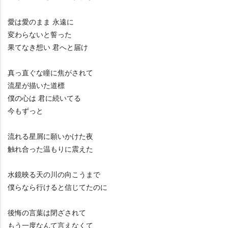
愛は愛のまま 永遠に
変わらないと誓った
果てなき想い 君へと届け
真っ直ぐな瞳に焦がされて
流星が描いた道標
僕の心は 君に続いてる
今もずっと
流れる星屑に願いかけた夜
触れ合った温もりに震えた
水鏡映る天の川の向こうまで
僕らなら行けると信じてたのに
後悔の言葉は閉ざされて
もう一度なんて言えなくて