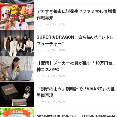
デカすぎ都市伝説発生!?ファミマ45％増量
作戦再来
オリコンタイアップ特集
SUPER★DRAGON、自ら描いた”レトロ
フューチャー”
オリコンタイアップ特集
【驚愕】メーカー社員が推す「10万円台」
神コスパPC
オリコンタイアップ特集
「別班のよう」腕時計で『VIVANT』の世
界観再現
オリコンタイアップ特集
2026年7月夏ドラマも、注目作＆話題作が