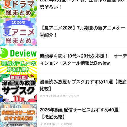
勢ぞろい！
【夏アニメ2026】7月期夏の新アニメを一
挙紹介！
芸能界を志す10代～20代を応援！ オーデ
ィション・スクール情報はDeview
漫画読み放題サブスクおすすめ11選【徹底
比較】
オリコン顧客満足度ランキング
2026年動画配信サービスおすすめ40選
【徹底比較】
CS動画配信サービス20選