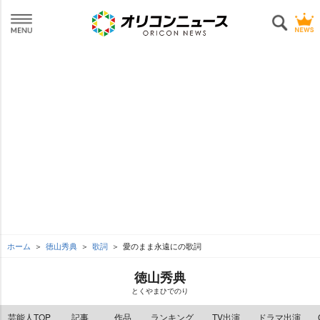
ホーム
徳山秀典
歌詞
愛のまま永遠にの歌詞
徳山秀典
とくやまひでのり
芸能人TOP
記事
作品
ランキング
TV出演
ドラマ出演