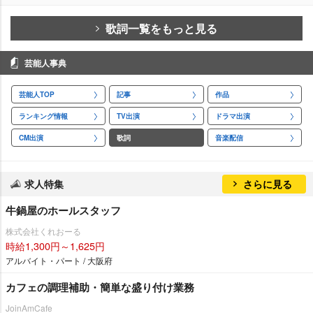
歌詞一覧をもっと見る
芸能人事典
芸能人TOP
記事
作品
ランキング情報
TV出演
ドラマ出演
CM出演
歌詞
音楽配信
求人特集
さらに見る
牛鍋屋のホールスタッフ
株式会社くれおーる
時給1,300円～1,625円
アルバイト・パート / 大阪府
カフェの調理補助・簡単な盛り付け業務
JoinAmCafe