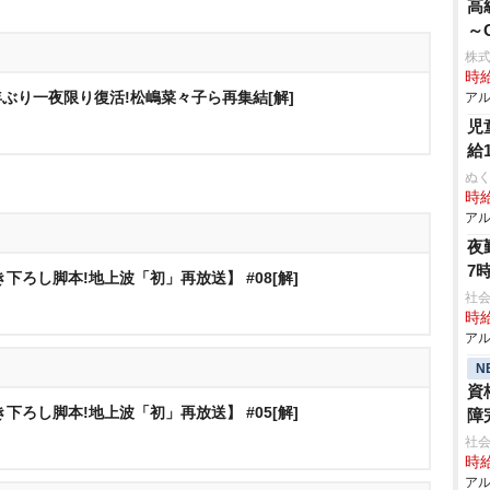
高
～
株
時給
6年ぶり一夜限り復活!松嶋菜々子ら再集結[解]
アル
児
給
ぬく
時給
アル
夜
7
下ろし脚本!地上波「初」再放送】 #08[解]
社会
時給
アル
N
資
下ろし脚本!地上波「初」再放送】 #05[解]
障
社会
時給
アル