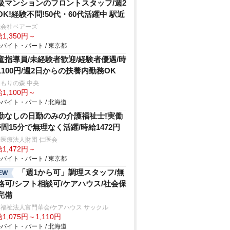
級マンションのフロントスタッフ/週2
OK!経験不問!50代・60代活躍中 駅近
式会社ベアーズ
1,350円～
バイト・パート / 東京都
童指導員/未経験者歓迎/経験者優遇/時
1100円/週2日からの扶養内勤務OK
もりの森 中央
1,100円～
バイト・パート / 北海道
勤なしの日勤のみの介護福祉士!実働
時間15分で無理なく活躍/時給1472円
医療法人財団 仁医会
1,472円～
バイト・パート / 東京都
「週1から可」調理スタッフ/無
EW
格可/シフト相談可/ケアハウス/社会保
完備
福祉法人富門華会/ケアハウス サックル
1,075円～1,110円
バイト・パート / 北海道