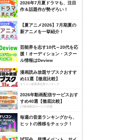
2026年7月夏ドラマも、注目
作＆話題作が勢ぞろい！
【夏アニメ2026】7月期夏の
新アニメを一挙紹介！
芸能界を志す10代～20代を応
援！オーディション・スクー
ル情報はDeview
漫画読み放題サブスクおすす
め11選【徹底比較】
オリコン顧客満足度ランキング
2026年動画配信サービスおす
すめ40選【徹底比較】
CS動画配信サービス20選
毎週の音楽ランキングから、
ヒットの推移をチェック！
試写会、登壇イベント、サイ