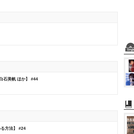
石美帆 ほか】 #44
方法】 #24