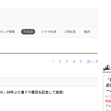
キング情報
TV出演
ドラマ出演
CM出演
歌詞
1
2
3
4
5
次へ
「
必
ー
TO」28年ぶり連ドラ復活を記念して放送!
株
時給
アル