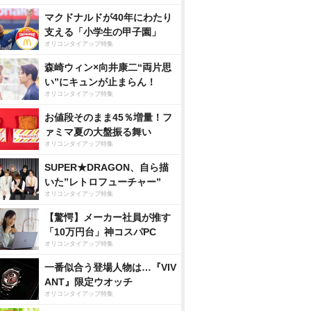
マクドナルドが40年にわたり
支える「小学生の甲子園」
オリコンタイアップ特集
森崎ウィン×向井康二“両片思
い”にキュンが止まらん！
オリコンタイアップ特集
お値段そのまま45％増量！フ
ァミマ夏の大盤振る舞い
オリコンタイアップ特集
SUPER★DRAGON、自ら描
いた”レトロフューチャー”
オリコンタイアップ特集
【驚愕】メーカー社員が推す
「10万円台」神コスパPC
オリコンタイアップ特集
一番似合う登場人物は…『VIV
ANT』限定ウオッチ
オリコンタイアップ特集