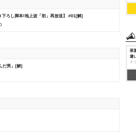
下ろし脚本!地上波「初」再放送】 #01[解]
0
茶
違
オ
運んだ男」[解]