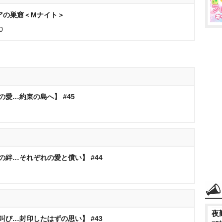
アの巣窟＜Mナイト＞
0
遠の愛…約束の島へ】 #45
族の絆…それぞれの愛と償い】 #44
夜
の叫び…封印したはずの思い】 #43