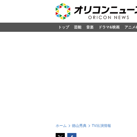
トップ
芸能
音楽
ドラマ&映画
アニメ
ホーム
徳山秀典
TV出演情報