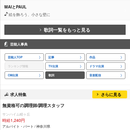
MAIとPAUL
絵を飾ろう、小さな壁に
歌詞一覧をもっと見る
芸能人事典
芸能人TOP
記事
作品
ランキング情報
TV出演
ドラマ出演
CM出演
歌詞
音楽配信
求人特集
さらに見る
無資格可の調理師/調理スタッフ
サンハイム睦ヶ丘
時給1,240円
アルバイト・パート / 神奈川県