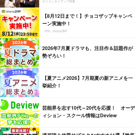
オリコンタイアップ特集
【8月12日まで！】チョコザップキャンペ
ーン実施中！
（PR）chocoZAP
2026年7月夏ドラマも、注目作＆話題作が
勢ぞろい！
【夏アニメ2026】7月期夏の新アニメを一
挙紹介！
芸能界を志す10代～20代を応援！ オーデ
ィション・スクール情報はDeview