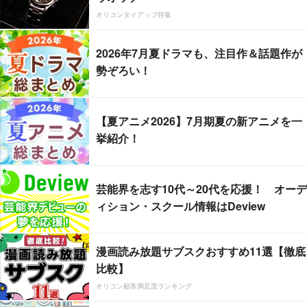
オリコンタイアップ特集
2026年7月夏ドラマも、注目作＆話題作が
勢ぞろい！
【夏アニメ2026】7月期夏の新アニメを一
挙紹介！
芸能界を志す10代～20代を応援！ オーデ
ィション・スクール情報はDeview
漫画読み放題サブスクおすすめ11選【徹底
比較】
オリコン顧客満足度ランキング