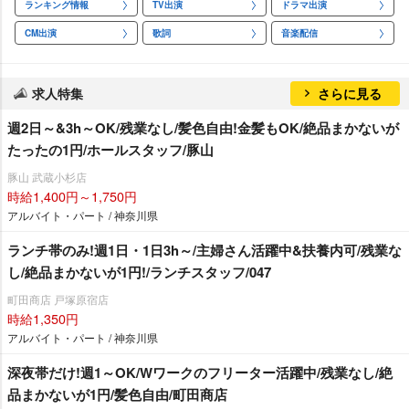
ランキング情報
TV出演
ドラマ出演
CM出演
歌詞
音楽配信
求人特集
さらに見る
週2日～&3h～OK/残業なし/髪色自由!金髪もOK/絶品まかないが
たったの1円/ホールスタッフ/豚山
豚山 武蔵小杉店
時給1,400円～1,750円
アルバイト・パート / 神奈川県
ランチ帯のみ!週1日・1日3h～/主婦さん活躍中&扶養内可/残業な
し/絶品まかないが1円!/ランチスタッフ/047
町田商店 戸塚原宿店
時給1,350円
アルバイト・パート / 神奈川県
深夜帯だけ!週1～OK/Wワークのフリーター活躍中/残業なし/絶
品まかないが1円/髪色自由/町田商店