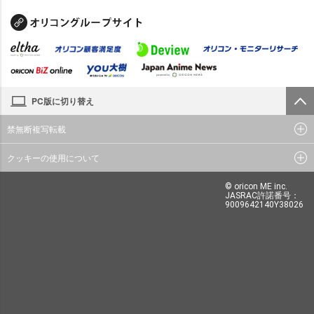
PC版に切り替え
禁無断複写転載
クッキーの使用について
© oricon ME inc.
JASRAC許諾番号：
9009642140Y38026