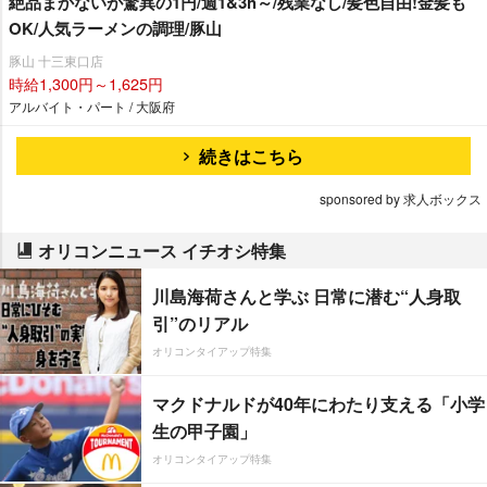
絶品まかないが驚異の1円/週1&3h～/残業なし/髪色自由!金髪も
OK/人気ラーメンの調理/豚山
豚山 十三東口店
時給1,300円～1,625円
アルバイト・パート / 大阪府
続きはこちら
sponsored by 求人ボックス
オリコンニュース イチオシ特集
川島海荷さんと学ぶ 日常に潜む“人身取
引”のリアル
オリコンタイアップ特集
マクドナルドが40年にわたり支える「小学
生の甲子園」
オリコンタイアップ特集