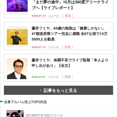
「まだ夢の途中」10月は360度アリーナライ
ブへ【ライブレポート】
｜音楽｜
2026-07-15
ニュース
藤井フミヤ、64歳の抱負は「健康しかない」
47都道府県ツアー完走に感慨 全67公演で14万
5000人を動員
｜音楽｜
2026-07-13
ニュース
藤井フミヤ、体調不良でライブ延期「本人より
申し出があり」【全文】
｜芸能｜
2026-05-27
ニュース
記事をもっと見る
合算アルバム売上TOP2作品
2019年07月10日リリース