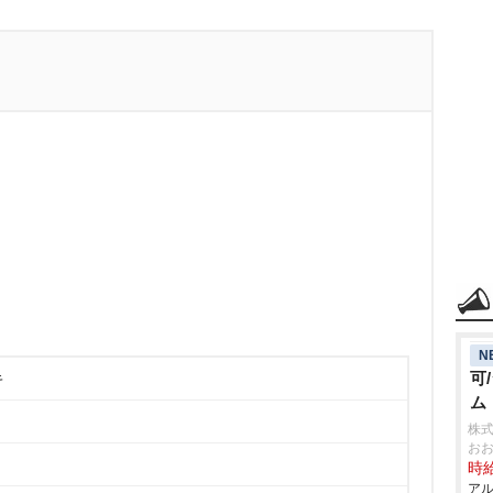
N
可
キ
ム
株
お
時給
アル