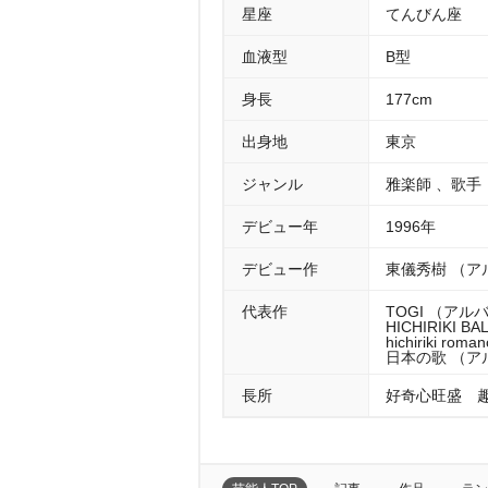
星座
てんびん座
血液型
B型
身長
177cm
出身地
東京
ジャンル
雅楽師 、歌手
デビュー年
1996年
デビュー作
東儀秀樹 （ア
代表作
TOGI （アルバ
HICHIRIKI 
hichiriki r
日本の歌 （アル
長所
好奇心旺盛 