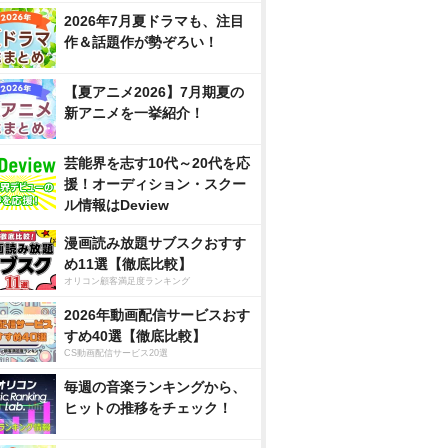
2026年7月夏ドラマも、注目
作＆話題作が勢ぞろい！
【夏アニメ2026】7月期夏の
新アニメを一挙紹介！
芸能界を志す10代～20代を応
援！オーディション・スクー
ル情報はDeview
漫画読み放題サブスクおすす
め11選【徹底比較】
オリコン顧客満足度ランキング
2026年動画配信サービスおす
すめ40選【徹底比較】
CS動画配信サービス20選
毎週の音楽ランキングから、
ヒットの推移をチェック！