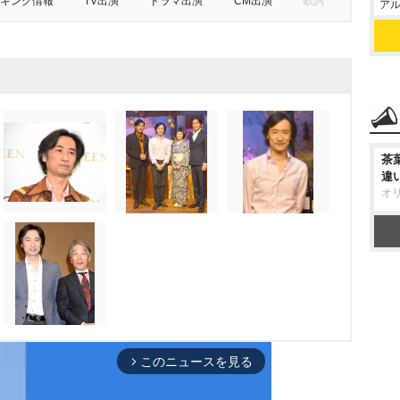
キング情報
TV出演
ドラマ出演
CM出演
歌詞
アル
茶
違
オ
このニュースを見る
arrow_forward_ios