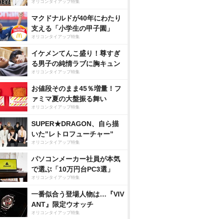
オリコンタイアップ特集
マクドナルドが40年にわたり
支える「小学生の甲子園」
オリコンタイアップ特集
イケメンてんこ盛り！尊すぎ
る男子の純情ラブに胸キュン
オリコンタイアップ特集
お値段そのまま45％増量！フ
ァミマ夏の大盤振る舞い
オリコンタイアップ特集
SUPER★DRAGON、自ら描
いた”レトロフューチャー”
オリコンタイアップ特集
パソコンメーカー社員が本気
で選ぶ「10万円台PC3選」
オリコンタイアップ特集
一番似合う登場人物は…『VIV
ANT』限定ウオッチ
オリコンタイアップ特集