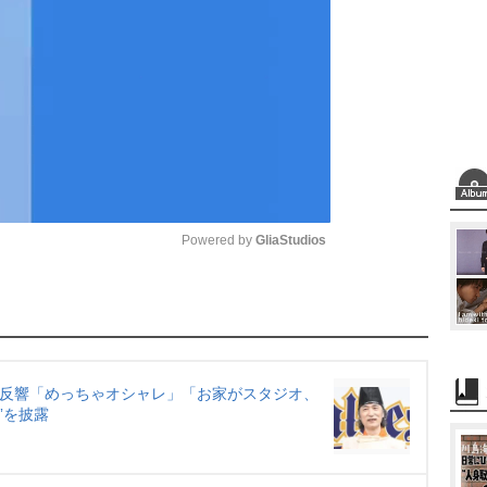
Powered by 
GliaStudios
M
u
t
e
に反響「めっちゃオシャレ」「お家がスタジオ、
”を披露