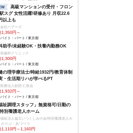
高級マンションの受付・フロン
EW
/駅スグ 女性活躍!研修あり 月収22.6
円以上も
式会社ベアーズ
1,350円～
バイト・パート / 東京都
科助手/未経験OK・扶養内勤務OK
園前歯科クリニック
1,300円
バイト・パート / 東京都
健の理学療法士/時給1932円/教育体制
実・生活期リハが学べるPT
医療法人財団 仁医会
1,932円～
バイト・パート / 東京都
福祉調理スタッフ」無資格可/日勤の
/特別養護老人ホーム
会福祉法人協立いつくしみの会/特別養護老人ホ
 かりぷ・あつべつ
1,110円～1,160円