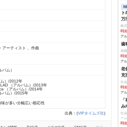
N
ト
万
株
時給
アル
歯
・アーティスト 、作曲
遊
時給
アル
老
ルバム）
充
ム）/2012年
社会
BALLAD （アルバム）/2013年
時給
omance （アルバム）/2014年
アル
バム）/2015年
「
趣味が多い分幅広い順応性
み
出典：
(
VIPタイムズ社
)
社
ーム
時給