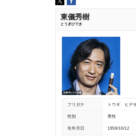
東儀秀樹
とうぎひでき
フリガナ
トウギ ヒデ
性別
男性
生年月日
1959/10/12