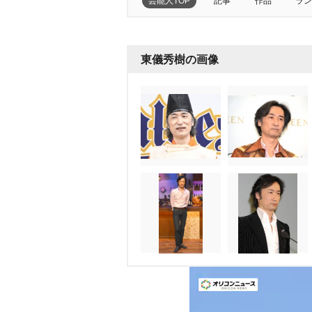
芸能人TOP
記事
作品
ラン
東儀秀樹の画像