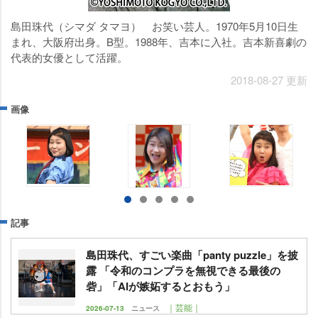
島田珠代（シマダ タマヨ） お笑い芸人。1970年5月10日生
まれ、大阪府出身。B型。1988年、吉本に入社。吉本新喜劇の
代表的女優として活躍。
2018-08-27 更新
画像
記事
島田珠代、すごい楽曲「panty puzzle」を披
露 「令和のコンプラを無視できる最後の
砦」「AIが嫉妬するとおもう」
｜芸能｜
2026-07-13
ニュース