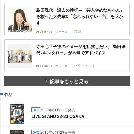
島田珠代、過去の挫折→「芸人やめなあかん」
を救った大先輩&「忘れられない一言」を明か
す
｜芸能｜
2026-07-01
ニュース
寺田心「子役のイメージを払拭したい」 島田珠
代×キンタロー。が本気でアドバイス
｜バラエティ｜
2026-06-30
ニュース
記事をもっと見る
作品
2023年01月11日発売
DVD
LIVE STAND 22-23 OSAKA
2015年04月29日発売
DVD