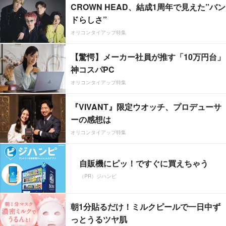
CROWN HEAD、結成1周年で見えた”バン
ドらしさ”
オリコンタイアップ特集
【驚愕】メーカー社員が推す「10万円台」
神コスパPC
オリコンタイアップ特集
『VIVANT』限定ウオッチ、プロデューサ
ーの感想は
オリコンタイアップ特集
自販機にピッ！ですぐに買えちゃう
（PR）ジハンピ
朝1分貼るだけ！ミルクピールで一日中ず
っとうるツヤ肌