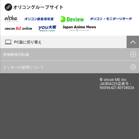
PC版に切り替え
禁無断複写転載
クッキーの使用について
© oricon ME inc.
JASRAC許諾番号：
9009642140Y38026