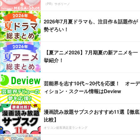
（PR）サボリーノ
2026年7月夏ドラマも、注目作＆話題作が
勢ぞろい！
【夏アニメ2026】7月期夏の新アニメを一
挙紹介！
芸能界を志す10代～20代を応援！ オーデ
ィション・スクール情報はDeview
漫画読み放題サブスクおすすめ11選【徹底
比較】
オリコン顧客満足度ランキング