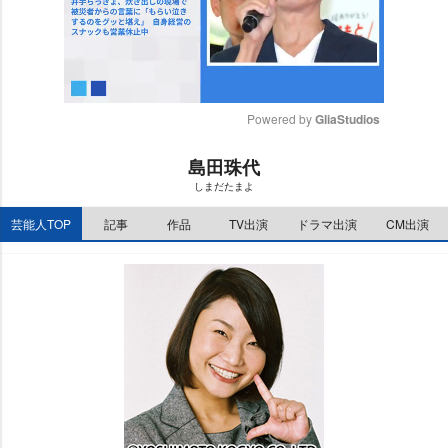
Powered by 
GliaStudios
M
島田珠代
u
しまだたまよ
t
e
芸能人TOP
記事
作品
TV出演
ドラマ出演
CM出演