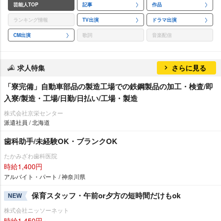
芸能人TOP
記事
作品
ランキング情報
TV出演
ドラマ出演
CM出演
歌詞
音楽配信
求人特集
さらに見る
「寮完備」自動車部品の製造工場での鉄鋼製品の加工・検査/即
入寮/製造・工場/日勤/日払い/工場・製造
株式会社京栄センター
派遣社員 / 北海道
歯科助手/未経験OK・ブランクOK
たかみざわ歯科医院
時給1,400円
アルバイト・パート / 神奈川県
保育スタッフ・午前or夕方の短時間だけもok
NEW
株式会社ニッソーネット
時給1,450円～