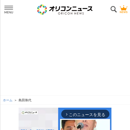
ホーム
島田珠代
このニュースを見る
arrow_forward_ios