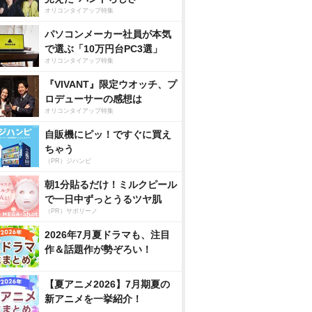
オリコンタイアップ特集
パソコンメーカー社員が本気
で選ぶ「10万円台PC3選」
オリコンタイアップ特集
『VIVANT』限定ウオッチ、プ
ロデューサーの感想は
オリコンタイアップ特集
自販機にピッ！ですぐに買え
ちゃう
（PR）ジハンピ
朝1分貼るだけ！ミルクピール
で一日中ずっとうるツヤ肌
（PR）サボリーノ
2026年7月夏ドラマも、注目
作＆話題作が勢ぞろい！
【夏アニメ2026】7月期夏の
新アニメを一挙紹介！