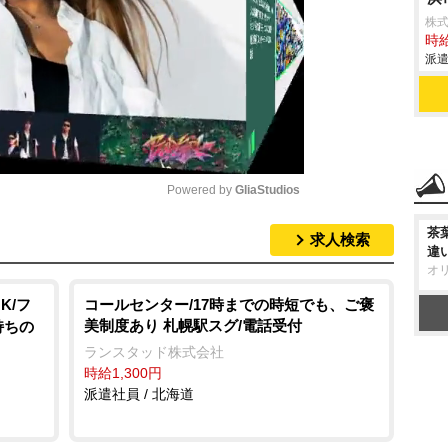
株式
時給
派遣
Powered by 
GliaStudios
茶
求人検索
M
違
オ
u
t
K/フ
コールセンター/17時までの時短でも、ご褒
美制度あり 札幌駅スグ/電話受付
持ちの
e
ランスタッド株式会社
時給1,300円
派遣社員 / 北海道