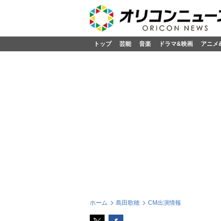
トップ
芸能
音楽
ドラマ&映画
アニメ
ホーム
島田歌穂
CM出演情報