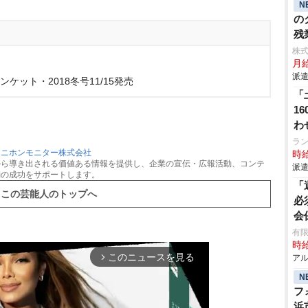
N
の
残
株
月給
派遣
ケット・2018冬号11/15発売
「
1
わ
ラ
：
ニホンモニター株式会社
時給
から導き出される価値ある情報を提供し、企業の宣伝・広報活動、コンテ
派遣
動の成功をサポートします。
「
この芸能人のトップへ
必
会
有
時給
このニュースを見る
アル
arrow_forward_ios
N
フ
浜