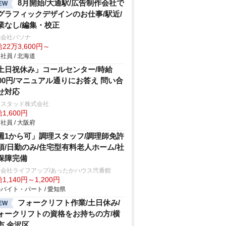
8月開始/大通駅/広告制作会社で
EW
グラフィックデザインのお仕事/駅近/
業なし/編集・校正
式会社パソナ
22万3,600円～
社員 / 北海道
土日祝休み」コールセンター/時給
600円/マニュアル通りにお答え 問い合
せ対応
ンスタッド株式会社
1,600円
社員 / 大阪府
週1から可」調理スタッフ/調理師免許
須/日勤のみ/住宅型有料老人ホーム/社
保障完備
限会社ライフアップ/あったかハウス弐番館
1,140円～1,200円
バイト・パート / 愛知県
フォークリフト作業/土日休み/
EW
ォークリフトの資格をお持ちの方/横
市 金沢区