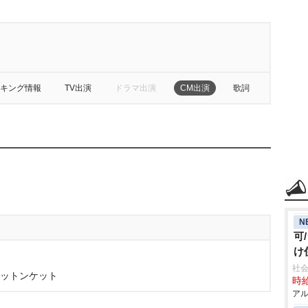
キング情報
TV出演
ドラマ出演
CM出演
歌詞
N
可
け
社会
コットンケット
時給
アル