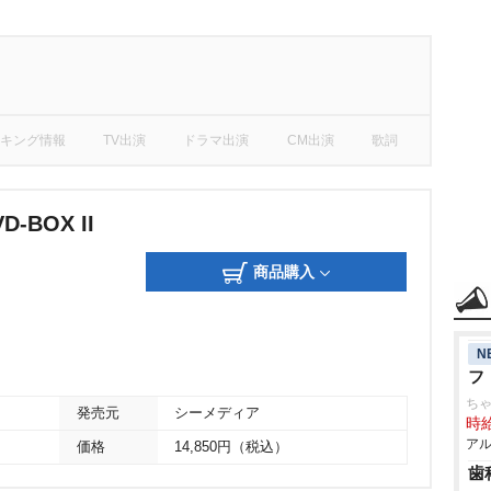
キング情報
TV出演
ドラマ出演
CM出演
歌詞
-BOX II
商品購入
N
フ
ち
発売元
シーメディア
時給
アル
価格
14,850円（税込）
歯