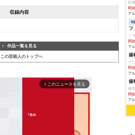
医
時給
収録内容
アル
N
フ
ミ
時給
作品一覧を見る
アル
歯
この芸能人のトップへ
り
時給
アル
歯
このニュースを見る
arrow_forward_ios
輝
時給
アル