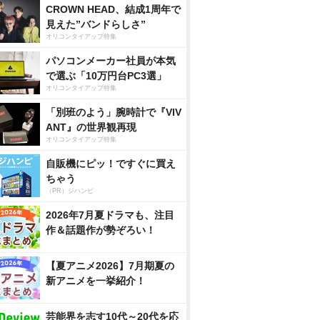
CROWN HEAD、結成1周年で
見えた”バンドらしさ”
オリコンタイアップ特集
パソコンメーカー社員が本気
で選ぶ「10万円台PC3選」
オリコンタイアップ特集
「別班のよう」腕時計で『VIV
ANT』の世界観再現
オリコンタイアップ特集
自販機にピッ！ですぐに買え
ちゃう
（PR）ジハンピ
2026年7月夏ドラマも、注目
作＆話題作が勢ぞろい！
【夏アニメ2026】7月期夏の
新アニメを一挙紹介！
芸能界を志す10代～20代を応