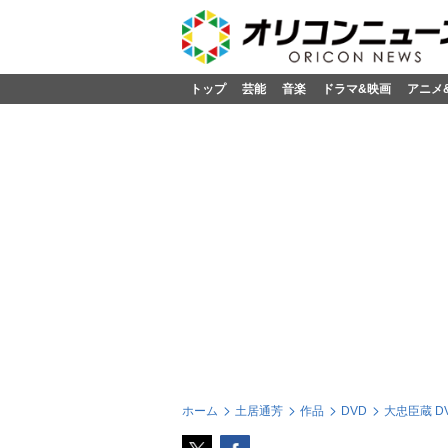
トップ
芸能
音楽
ドラマ&映画
アニメ
ホーム
土居通芳
作品
DVD
大忠臣蔵 DVD