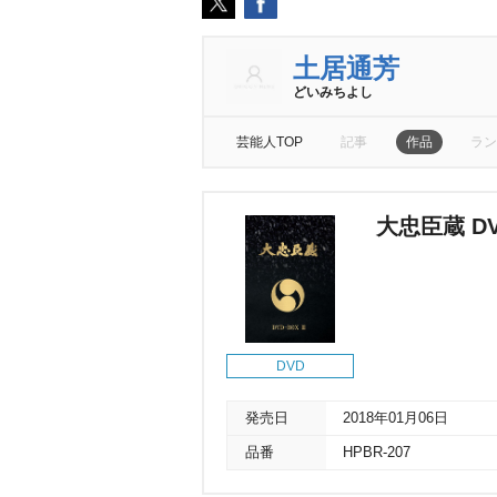
土居通芳
どいみちよし
芸能人TOP
記事
作品
ラン
大忠臣蔵 DVD
DVD
発売日
2018年01月06日
品番
HPBR-207