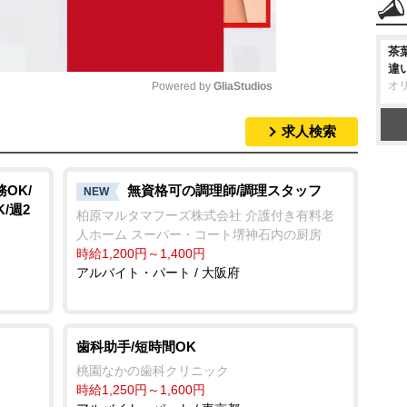
茶
違
オ
Powered by 
GliaStudios
求人検索
M
u
t
OK/
無資格可の調理師/調理スタッフ
NEW
/週2
e
柏原マルタマフーズ株式会社 介護付き有料老
人ホーム スーパー・コート堺神石内の厨房
時給1,200円～1,400円
アルバイト・パート / 大阪府
歯科助手/短時間OK
桃園なかの歯科クリニック
時給1,250円～1,600円