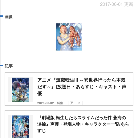
2017-06-01 更新
画像
記事
アニメ『無職転生III ～異世界行ったら本気
だす～』|放送日・あらすじ・キャスト・声
優
｜アニメ｜
2026-06-02
特集
『劇場版 転生したらスライムだった件 蒼海の
涙編』声優・登場人物・キャラクター一覧/あら
すじ