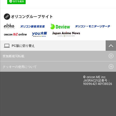
PC版に切り替え
禁無断複写転載
クッキーの使用について
© oricon ME inc.
JASRAC許諾番号：
9009642140Y38026