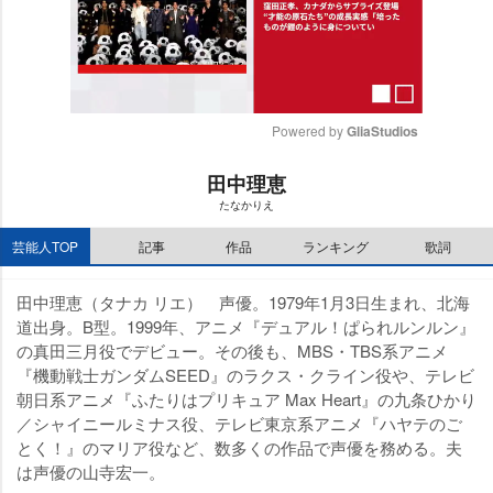
Powered by 
GliaStudios
M
田中理恵
u
たなかりえ
t
e
芸能人TOP
記事
作品
ランキング
歌詞
田中理恵（タナカ リエ） 声優。1979年1月3日生まれ、北海
道出身。B型。1999年、アニメ『デュアル！ぱられルンルン』
の真田三月役でデビュー。その後も、MBS・TBS系アニメ
『機動戦士ガンダムSEED』のラクス・クライン役や、テレビ
朝日系アニメ『ふたりはプリキュア Max Heart』の九条ひかり
／シャイニールミナス役、テレビ東京系アニメ『ハヤテのご
とく！』のマリア役など、数多くの作品で声優を務める。夫
は声優の山寺宏一。