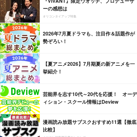
『VIVANT』限定ウオッチ、プロデューサ
ーの感想は
オリコンタイアップ特集
2026年7月夏ドラマも、注目作＆話題作が
勢ぞろい！
【夏アニメ2026】7月期夏の新アニメを一
挙紹介！
芸能界を志す10代～20代を応援！ オーデ
ィション・スクール情報はDeview
漫画読み放題サブスクおすすめ11選【徹底
比較】