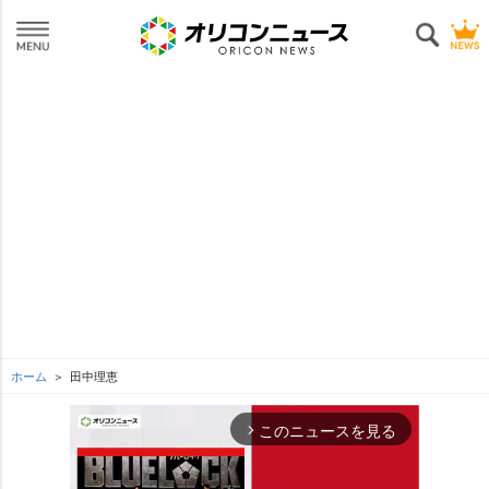
ホーム
田中理恵
このニュースを見る
arrow_forward_ios