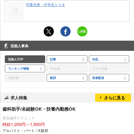
守護天使・中学生トリオ
芸能人事典
芸能人TOP
記事
作品
ランキング情報
TV出演
ドラマ出演
CM出演
歌詞
音楽配信
求人特集
さらに見る
歯科助手/未経験OK・扶養内勤務OK
長吉歯科クリニック
時給1,200円～1,500円
アルバイト・パート / 大阪府