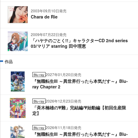
2003年09月10日発売
Chara de Rie
2009年07月22日発売
「ハヤテのごとく!!」キャラクターCD 2nd series
03/マリア starring 田中理恵
作品
2027年01月20日発売
Blu-ray
『無職転生III ～異世界行ったら本気だす～』Blu-
ray Chapter 2
2026年12月23日発売
Blu-ray
「斉木楠雄のΨ難」完結編/Ψ始動編【初回生産限
定】
2026年11月18日発売
Blu-ray
『無職転生III ～異世界行ったら本気だす～』Blu-