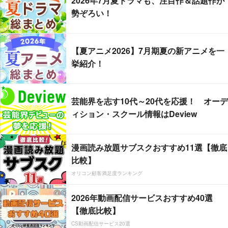
2026年7月夏ドラマも、注目作＆話題作が
勢ぞろい！
【夏アニメ2026】7月期夏の新アニメを一
挙紹介！
芸能界を志す10代～20代を応援！ オーデ
ィション・スクール情報はDeview
漫画読み放題サブスクおすすめ11選【徹底
比較】
オリコン顧客満足度ランキング
2026年動画配信サービスおすすめ40選
【徹底比較】
CS動画配信サービス20選