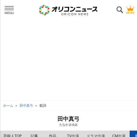
ホーム
田中真弓
歌詞
田中真弓
たなかまゆみ
芸能人TOP
記事
作品
TV出演
ドラマ出演
CM出演