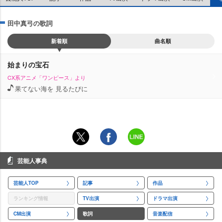
田中真弓の歌詞
新着順
曲名順
始まりの宝石
CX系アニメ「ワンピース」より
果てない海を 見るたびに
芸能人事典
芸能人TOP
記事
作品
ランキング情報
TV出演
ドラマ出演
CM出演
歌詞
音楽配信