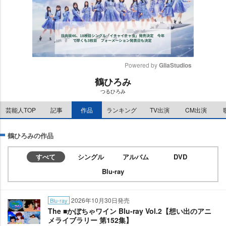
Powered by 
GliaStudios
鶴ひろみ
M
つるひろみ
u
t
芸能人TOP
記事
作品
ランキング
TV出演
CM出演
e
鶴ひろみの作品
すべて
シングル
アルバム
DVD
Blu-ray
2026年10月30日発売
Blu-ray
The ■かぼちゃワイン Blu-ray Vol.2【想い出のアニ
メライブラリー 第152集】