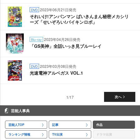
2023年06月21日発売
DVD
それいけ!アンパンマン ばいきんまん秘密メカシリ
ーズ「せいぞろい!バイキンロボ」
2023年04月26日発売
Blu-ray
「GS美神」全話いっき見ブルーレイ
2023年03月08日発売
DVD
光速電神アルベガス VOL.1
1/17
次へ
芸能人事典
芸能人TOP
記事
作品
ランキング情報
TV出演
ドラマ出演