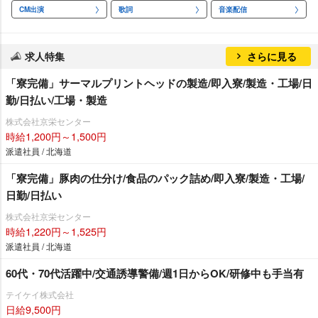
CM出演
歌詞
音楽配信
求人特集
さらに見る
「寮完備」サーマルプリントヘッドの製造/即入寮/製造・工場/日
勤/日払い/工場・製造
株式会社京栄センター
時給1,200円～1,500円
派遣社員 / 北海道
「寮完備」豚肉の仕分け/食品のパック詰め/即入寮/製造・工場/
日勤/日払い
株式会社京栄センター
時給1,220円～1,525円
派遣社員 / 北海道
60代・70代活躍中/交通誘導警備/週1日からOK/研修中も手当有
テイケイ株式会社
日給9,500円