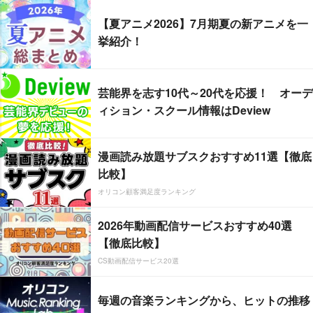
【夏アニメ2026】7月期夏の新アニメを一
挙紹介！
芸能界を志す10代～20代を応援！ オーデ
ィション・スクール情報はDeview
漫画読み放題サブスクおすすめ11選【徹底
比較】
オリコン顧客満足度ランキング
2026年動画配信サービスおすすめ40選
【徹底比較】
CS動画配信サービス20選
毎週の音楽ランキングから、ヒットの推移