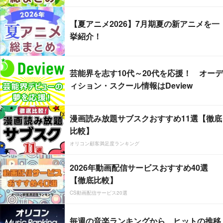
【夏アニメ2026】7月期夏の新アニメを一
挙紹介！
芸能界を志す10代～20代を応援！ オーデ
ィション・スクール情報はDeview
漫画読み放題サブスクおすすめ11選【徹底
比較】
オリコン顧客満足度ランキング
2026年動画配信サービスおすすめ40選
【徹底比較】
CS動画配信サービス20選
毎週の音楽ランキングから、ヒットの推移