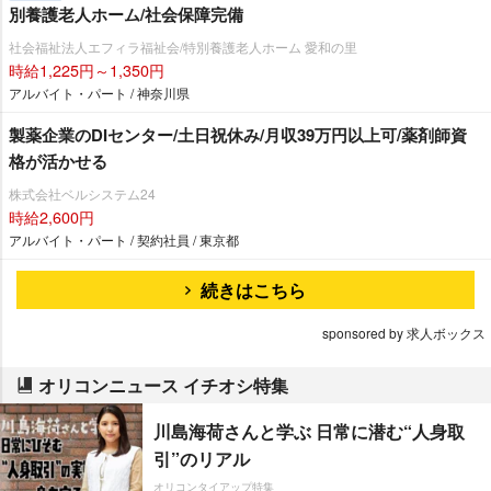
別養護老人ホーム/社会保障完備
社会福祉法人エフィラ福祉会/特別養護老人ホーム 愛和の里
時給1,225円～1,350円
アルバイト・パート / 神奈川県
製薬企業のDIセンター/土日祝休み/月収39万円以上可/薬剤師資
格が活かせる
株式会社ベルシステム24
時給2,600円
アルバイト・パート / 契約社員 / 東京都
続きはこちら
sponsored by 求人ボックス
オリコンニュース イチオシ特集
川島海荷さんと学ぶ 日常に潜む“人身取
引”のリアル
オリコンタイアップ特集