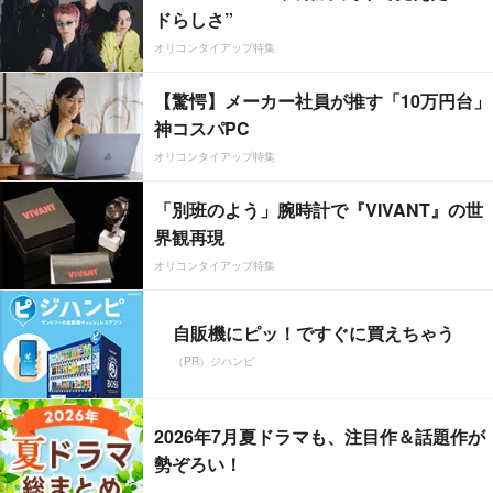
ドらしさ”
オリコンタイアップ特集
【驚愕】メーカー社員が推す「10万円台」
神コスパPC
オリコンタイアップ特集
「別班のよう」腕時計で『VIVANT』の世
界観再現
オリコンタイアップ特集
自販機にピッ！ですぐに買えちゃう
（PR）ジハンピ
2026年7月夏ドラマも、注目作＆話題作が
勢ぞろい！