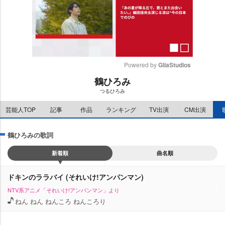
Powered by 
GliaStudios
鶴ひろみ
M
つるひろみ
u
t
芸能人TOP
記事
作品
ランキング
TV出演
CM出演
e
鶴ひろみの歌詞
新着順
曲名順
ドキンのララバイ (それいけ!アンパンマン)
NTV系アニメ「それいけ!アンパンマン」より
ねん ねん ねんころ ねんころり