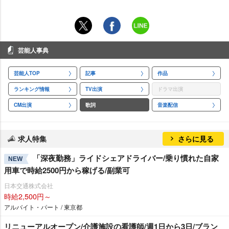
芸能人事典
芸能人TOP
記事
作品
ランキング情報
TV出演
ドラマ出演
CM出演
歌詞
音楽配信
求人特集
さらに見る
「深夜勤務」ライドシェアドライバー/乗り慣れた自家
NEW
用車で時給2500円から稼げる/副業可
日本交通株式会社
時給2,500円～
アルバイト・パート / 東京都
リニューアルオープン/介護施設の看護師/週1日から3日/ブラン