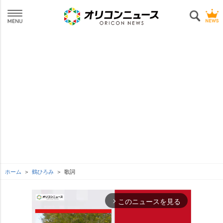
ホーム
鶴ひろみ
歌詞
このニュースを見る
arrow_forward_ios