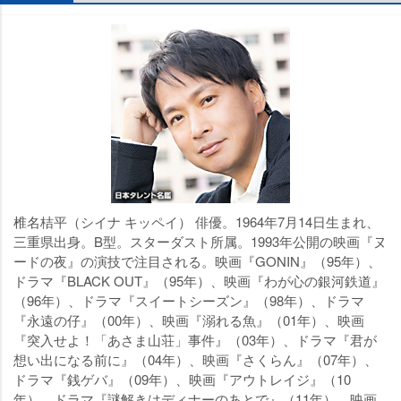
椎名桔平（シイナ キッペイ） 俳優。1964年7月14日生まれ、
三重県出身。B型。スターダスト所属。1993年公開の映画『ヌ
ードの夜』の演技で注目される。映画『GONIN』（95年）、
ドラマ『BLACK OUT』（95年）、映画『わが心の銀河鉄道』
（96年）、ドラマ『スイートシーズン』（98年）、ドラマ
『永遠の仔』（00年）、映画『溺れる魚』（01年）、映画
『突入せよ！「あさま山荘」事件』（03年）、ドラマ『君が
想い出になる前に』（04年）、映画『さくらん』（07年）、
ドラマ『銭ゲバ』（09年）、映画『アウトレイジ』（10
年）、ドラマ『謎解きはディナーのあとで』（11年）、映画