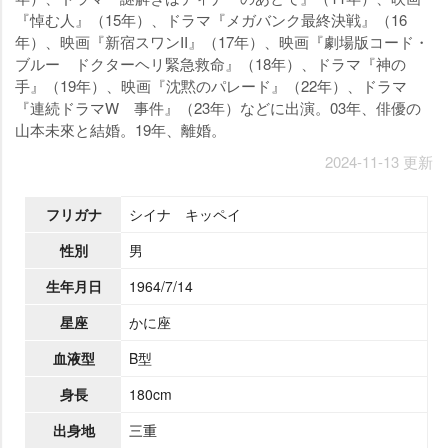
『悼む人』（15年）、ドラマ『メガバンク最終決戦』（16
年）、映画『新宿スワンII』（17年）、映画『劇場版コード・
ブルー ドクターヘリ緊急救命』（18年）、ドラマ『神の
手』（19年）、映画『沈黙のパレード』（22年）、ドラマ
『連続ドラマW 事件』（23年）などに出演。03年、俳優の
山本未來と結婚。19年、離婚。
2024-11-13 更新
フリガナ
シイナ キッペイ
性別
男
生年月日
1964/7/14
星座
かに座
血液型
B型
身長
180cm
出身地
三重