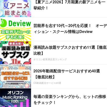
【夏アニメ2026】7月期夏の新アニメを一
挙紹介！
芸能界を志す10代～20代を応援！ オーデ
ィション・スクール情報はDeview
漫画読み放題サブスクおすすめ11選【徹底
比較】
オリコン顧客満足度ランキング
2026年動画配信サービスおすすめ40選
【徹底比較】
CS動画配信サービス20選
毎週の音楽ランキングから、ヒットの推移
をチェック！