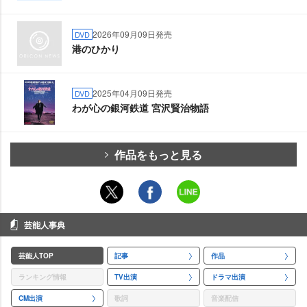
2026年09月09日発売
DVD
港のひかり
2025年04月09日発売
DVD
わが心の銀河鉄道 宮沢賢治物語
作品をもっと見る
芸能人事典
芸能人TOP
記事
作品
ランキング情報
TV出演
ドラマ出演
CM出演
歌詞
音楽配信