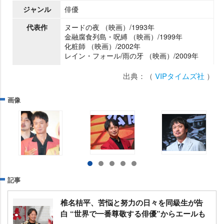
ジャンル
俳優
代表作
ヌードの夜 （映画）/1993年
金融腐食列島・呪縛 （映画）/1999年
化粧師 （映画）/2002年
レイン・フォール/雨の牙 （映画）/2009年
出典：（
VIPタイムズ社
）
画像
記事
椎名桔平、苦悩と努力の日々を同級生が告
白 “世界で一番尊敬する俳優”からエールも