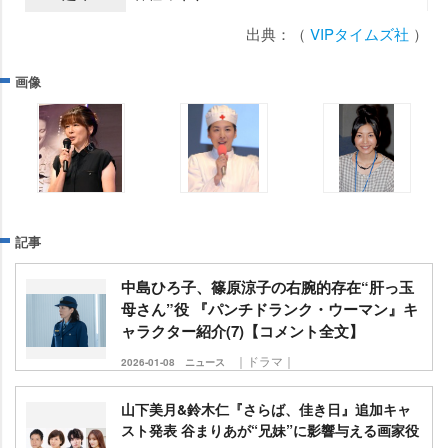
出典：（
VIPタイムズ社
）
画像
記事
中島ひろ子、篠原涼子の右腕的存在“肝っ玉
母さん”役 『パンチドランク・ウーマン』キ
ャラクター紹介(7)【コメント全文】
｜ドラマ｜
2026-01-08
ニュース
山下美月&鈴木仁『さらば、佳き日』追加キャ
スト発表 谷まりあが“兄妹”に影響与える画家役