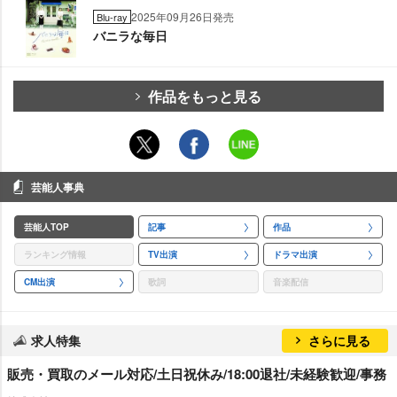
2025年09月26日発売
Blu-ray
バニラな毎日
作品をもっと見る
芸能人事典
芸能人TOP
記事
作品
ランキング情報
TV出演
ドラマ出演
CM出演
歌詞
音楽配信
求人特集
さらに見る
販売・買取のメール対応/土日祝休み/18:00退社/未経験歓迎/事務