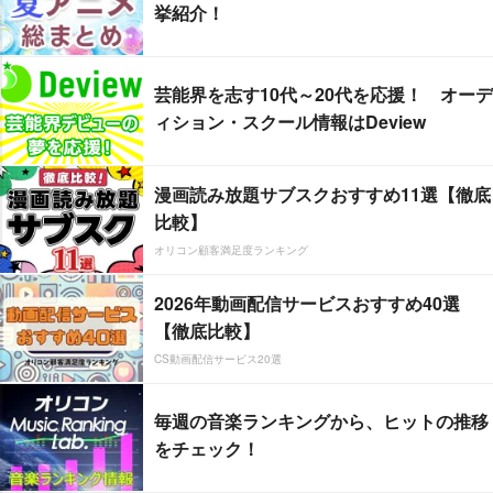
挙紹介！
芸能界を志す10代～20代を応援！ オーデ
ィション・スクール情報はDeview
漫画読み放題サブスクおすすめ11選【徹底
比較】
オリコン顧客満足度ランキング
2026年動画配信サービスおすすめ40選
【徹底比較】
CS動画配信サービス20選
毎週の音楽ランキングから、ヒットの推移
をチェック！