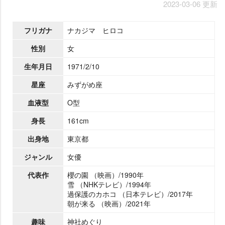
2023-03-06 更新
フリガナ
ナカジマ ヒロコ
性別
女
生年月日
1971/2/10
星座
みずがめ座
血液型
O型
身長
161cm
出身地
東京都
ジャンル
女優
代表作
櫻の園 （映画）/1990年
雪 （NHKテレビ）/1994年
過保護のカホコ （日本テレビ）/2017年
朝が来る （映画）/2021年
趣味
神社めぐり