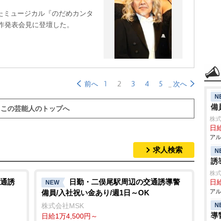
たミュージカル『のだめカンタ
作発表会見に登壇した。
1
2
3
4
5
前へ
次へ
N
備
この芸能人のトップへ
株式
日給
アル
求人検索
N
誘
株式
通誘
日勤・二俣尾駅周辺の交通誘導警
日給
NEW
アル
備員/入社祝い金あり/週1日～OK
株式会社MSK
N
導
日給1万4,500円～