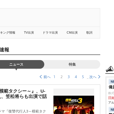
キング情報
TV出演
ドラマ出演
CM出演
歌詞
速報
ニュース
特集
1
2
3
4
5
前へ
次へ
N
備
模範タクシー～』、U-
株式
直人、笠松将らも出演で話
日給
アル
N
ラマ『復讐代行人3～模範タク