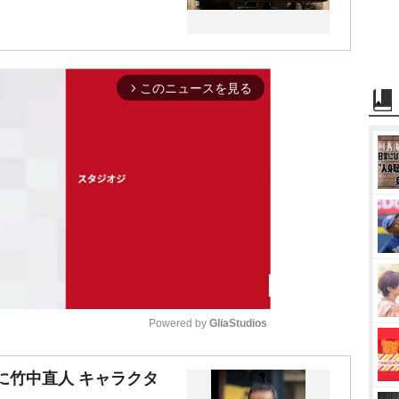
このニュースを見る
arrow_forward_ios
Powered by 
GliaStudios
M
に竹中直人 キャラクタ
u