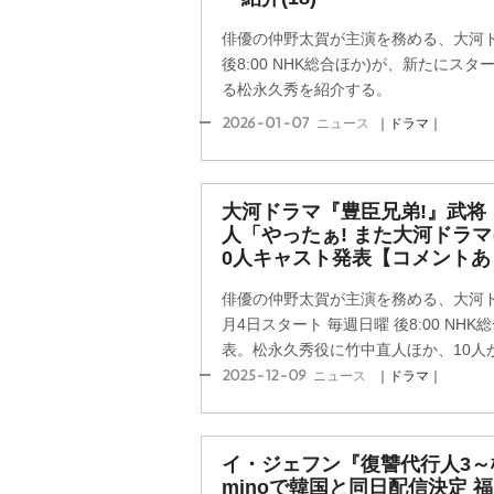
俳優の仲野太賀が主演を務める、大河ド
後8:00 NHK総合ほか)が、新たにス
る松永久秀を紹介する。
2026-01-07
ニュース
｜ドラマ｜
大河ドラマ『豊臣兄弟!』武将
人「やったぁ! また大河ドラマ
0人キャスト発表【コメントあ
俳優の仲野太賀が主演を務める、大河ドラ
月4日スタート 毎週日曜 後8:00 NH
表。松永久秀役に竹中直人ほか、10人が解
2025-12-09
ニュース
｜ドラマ｜
イ・ジェフン『復讐代行人3～
minoで韓国と同日配信決定 