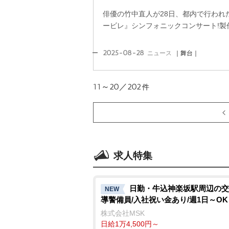
俳優の竹中直人が28日、都内で行われ
ービレ』シンフォニックコンサート!製
2025-08-28
ニュース
｜舞台｜
11～20／202
件
求人特集
日勤・牛込神楽坂駅周辺の交
NEW
導警備員/入社祝い金あり/週1日～OK
株式会社MSK
日給1万4,500円～