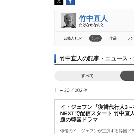
竹中直人
たけなかなおと
芸能人TOP
記事
作品
ラン
竹中直人の記事・ニュース・
すべて
11～20／202
件
イ・ジェフン『復讐代行人3～
NEXTで配信スタート 竹中
題の韓国ドラマ
俳優のイ・ジェフンが主演する韓国ド