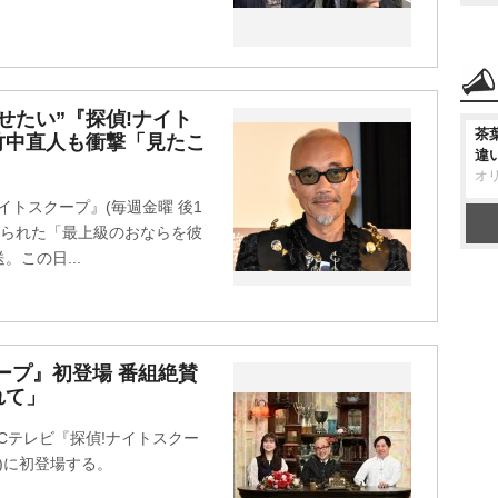
せたい”『探偵!ナイト
茶
竹中直人も衝撃「見たこ
違
オ
イトスクープ』(毎週金曜 後1
寄せられた「最上級のおならを彼
この日...
ープ』初登場 番組絶賛
れて」
Cテレビ『探偵!ナイトスクー
ル)に初登場する。