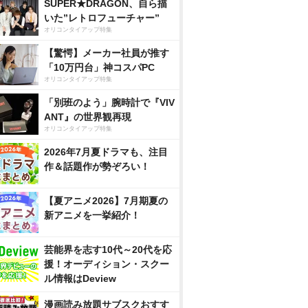
SUPER★DRAGON、自ら描
いた”レトロフューチャー”
オリコンタイアップ特集
【驚愕】メーカー社員が推す
「10万円台」神コスパPC
オリコンタイアップ特集
「別班のよう」腕時計で『VIV
ANT』の世界観再現
オリコンタイアップ特集
2026年7月夏ドラマも、注目
作＆話題作が勢ぞろい！
【夏アニメ2026】7月期夏の
新アニメを一挙紹介！
芸能界を志す10代～20代を応
援！オーディション・スクー
ル情報はDeview
漫画読み放題サブスクおすす