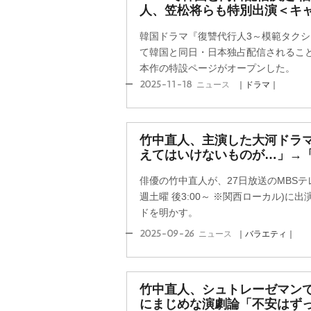
人、笠松将らも特別出演＜キ
韓国ドラマ『復讐代行人3～模範タクシー
て韓国と同日・日本独占配信されること
本作の特設ページがオープンした。
2025-11-18
ニュース
｜ドラマ｜
竹中直人、主演した大河ドラマ
えてはいけないものが…」→
俳優の竹中直人が、27日放送のMBSテ
週土曜 後3:00～ ※関西ローカル)
ドを明かす。
2025-09-26
ニュース
｜バラエティ｜
竹中直人、シュトレーゼマンで
にまじめな演劇論「不安はず