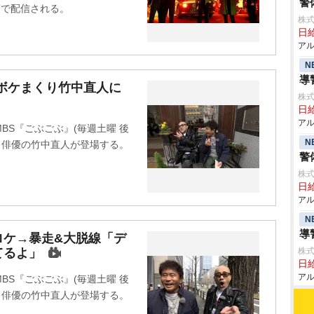
警
XTで配信される。
株式
日給
アル
N
導
ボケまくり竹中直人に
株式
日給
アル
BS『ごぶごぶ』(毎週土曜 後
N
に、俳優の竹中直人が登場する。
警
株式
日給
アル
N
導
ロケ→暴走&大脱線「デ
てるよ」
株式
日給
アル
BS『ごぶごぶ』(毎週土曜 後
に、俳優の竹中直人が登場する。