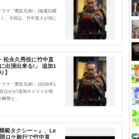
t
ラマ『豊臣兄弟!』(毎週日曜
e
タート。今回は、竹中直人が演じ
・松永久秀役に竹中直
に出演出来る!」 追加1
り】
マ『豊臣兄弟!』(2026年1
K総合ほか)の追加キャストが発
禁と...
模範タクシー～』、Le
福岡ロケ敢行で竹中直