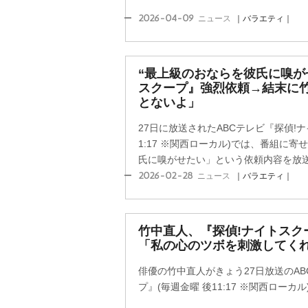
2026-04-09
ニュース
｜バラエティ｜
“最上級のおならを彼氏に嗅が
スクープ』強烈依頼→結末に
とないよ」
27日に放送されたABCテレビ『探偵!ナ
1:17 ※関西ローカル)では、番組に
氏に嗅がせたい」という依頼内容を放送。
2026-02-28
ニュース
｜バラエティ｜
竹中直人、『探偵!ナイトスク
「私の心のツボを刺激してく
俳優の竹中直人がきょう27日放送のAB
プ』(毎週金曜 後11:17 ※関西ローカ