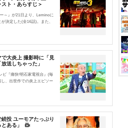
ャスト・あらすじ＞
～』が21日より、Leminoに
が決定した(全16話)。また、
で大炎上 撮影時に「見
「放送しちゃった」
レビ『痛快!明石家電視台』(毎
に出演し、出世作での炎上エピソー
続投 ユーモアたっぷり
っとある」