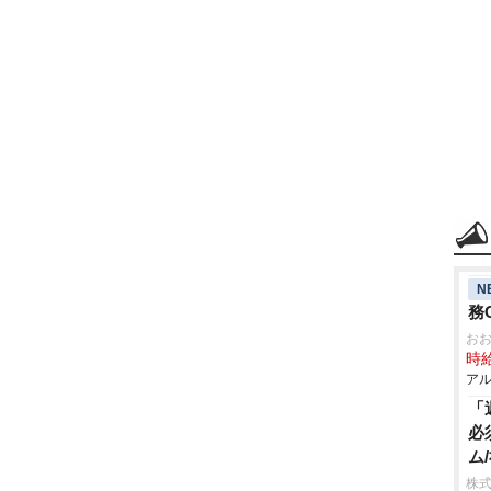
N
務
お
時給
アル
「
必
ム
株式