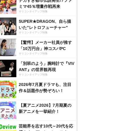
デカすぎ都市伝説発生!?ファ
ミマ45％増量作戦再来
オリコンタイアップ特集
SUPER★DRAGON、自ら描
いた”レトロフューチャー”
オリコンタイアップ特集
【驚愕】メーカー社員が推す
「10万円台」神コスパPC
オリコンタイアップ特集
「別班のよう」腕時計で『VIV
ANT』の世界観再現
オリコンタイアップ特集
2026年7月夏ドラマも、注目
作＆話題作が勢ぞろい！
【夏アニメ2026】7月期夏の
新アニメを一挙紹介！
芸能界を志す10代～20代を応