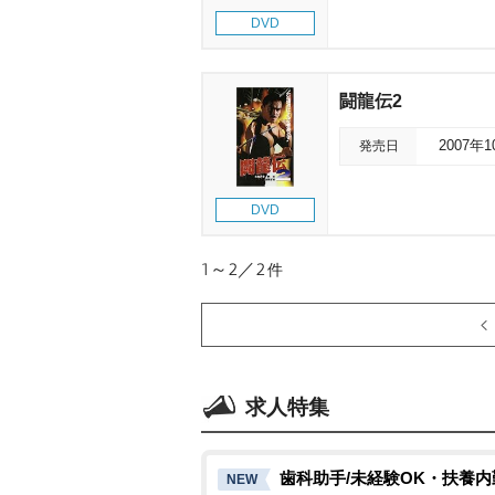
DVD
闘龍伝2
発売日
2007年
DVD
1～2／2
件
求人特集
歯科助手/未経験OK・扶養内
NEW