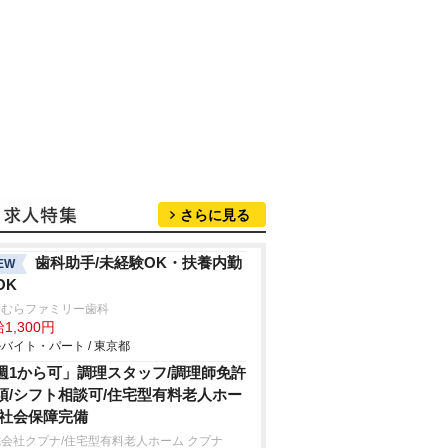
さらに見る
歯科助手/未経験OK・扶養内勤
EW
OK
おむらファミリー歯科
1,300円
バイト・パート / 東京都
週1から可」調理スタッフ/調理師免許
須/シフト相談可/住宅型有料老人ホー
/社会保障完備
会社クプナ/住宅型有料老人ホーム クプナ