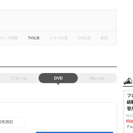
キング情報
TV出演
ドラマ出演
CM出演
歌詞
アルバム
DVD
Blu-ray
フ
経
登
株
時給
10月26日
アル