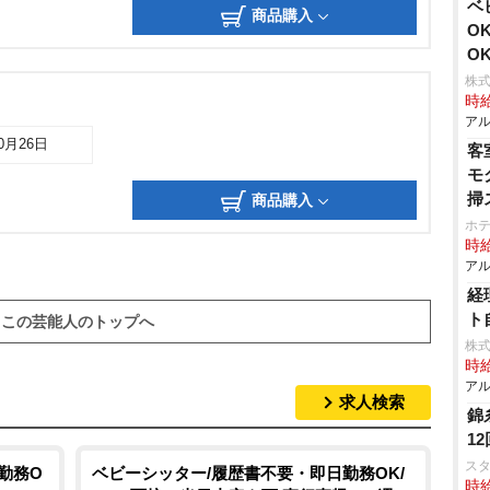
ベ
商品購入
O
O
株式
時給
アル
10月26日
客
モ
掃
商品購入
ホ
時給
アル
経
ト
この芸能人のトップへ
株
時給
アル
求人検索
錦
1
ス
勤務O
ベビーシッター/履歴書不要・即日勤務OK/
時給