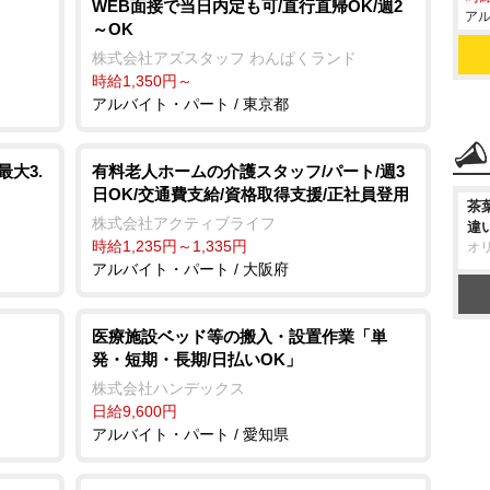
WEB面接で当日内定も可/直行直帰OK/週2
アル
～OK
株式会社アズスタッフ わんぱくランド
時給1,350円～
アルバイト・パート / 東京都
大3.
有料老人ホームの介護スタッフ/パート/週3
日OK/交通費支給/資格取得支援/正社員登用
茶
株式会社アクティブライフ
違
時給1,235円～1,335円
オ
アルバイト・パート / 大阪府
医療施設ベッド等の搬入・設置作業「単
発・短期・長期/日払いOK」
株式会社ハンデックス
日給9,600円
アルバイト・パート / 愛知県