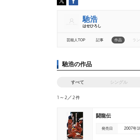
馳浩
はせひろし
芸能人TOP
記事
作品
ラン
馳浩の作品
すべて
シングル
1～2／2
件
闘龍伝
発売日
2007年