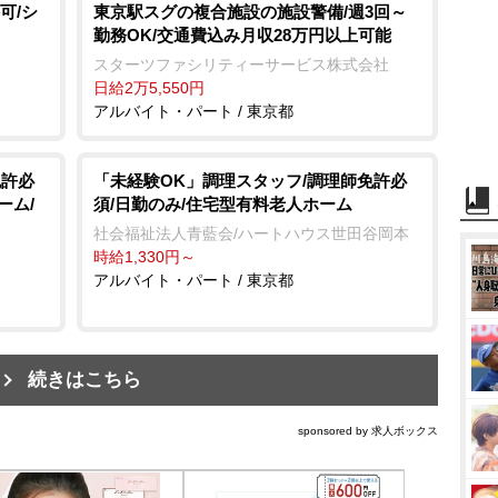
可/シ
東京駅スグの複合施設の施設警備/週3回～
勤務OK/交通費込み月収28万円以上可能
スターツファシリティーサービス株式会社
日給2万5,550円
アルバイト・パート / 東京都
免許必
「未経験OK」調理スタッフ/調理師免許必
ーム/
須/日勤のみ/住宅型有料老人ホーム
社会福祉法人青藍会/ハートハウス世田谷岡本
時給1,330円～
アルバイト・パート / 東京都
続きはこちら
sponsored by 求人ボックス