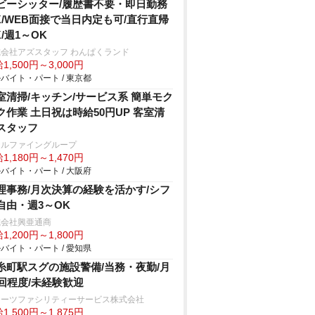
ビーシッター/履歴書不要・即日勤務
K/WEB面接で当日内定も可/直行直帰
K/週1～OK
会社アズスタッフ わんぱくランド
1,500円～3,000円
バイト・パート / 東京都
室清掃/キッチン/サービス系 簡単モク
ク作業 土日祝は時給50円UP 客室清
スタッフ
テルファイングループ
1,180円～1,470円
バイト・パート / 大阪府
理事務/月次決算の経験を活かす/シフ
自由・週3～OK
式会社興亜通商
1,200円～1,800円
バイト・パート / 愛知県
糸町駅スグの施設警備/当務・夜勤/月
2回程度/未経験歓迎
ターツファシリティーサービス株式会社
1,500円～1,875円