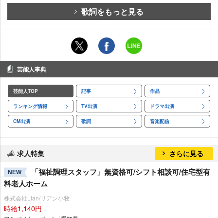
歌詞をもっと見る
芸能人事典
芸能人TOP
記事
作品
ランキング情報
TV出演
ドラマ出演
CM出演
歌詞
音楽配信
求人特集
さらに見る
「福祉調理スタッフ」無資格可/シフト相談可/住宅型有
NEW
料老人ホーム
株式会社Lian/リアン小牧
時給1,140円