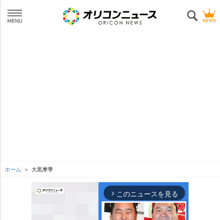
ホーム
大黒摩季
このニュースを見る
arrow_forward_ios