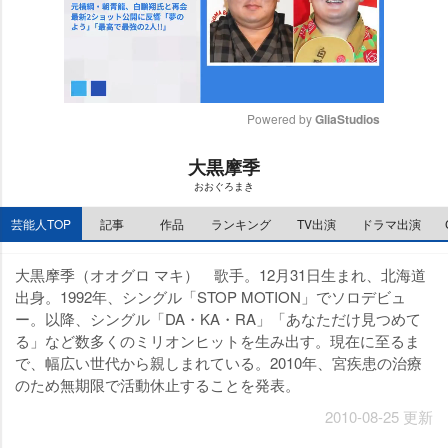
Powered by 
GliaStudios
M
大黒摩季
u
おおぐろまき
t
e
芸能人TOP
記事
作品
ランキング
TV出演
ドラマ出演
大黒摩季（オオグロ マキ） 歌手。12月31日生まれ、北海道
出身。1992年、シングル「STOP MOTION」でソロデビュ
ー。以降、シングル「DA・KA・RA」「あなただけ見つめて
る」など数多くのミリオンヒットを生み出す。現在に至るま
で、幅広い世代から親しまれている。2010年、宮疾患の治療
のため無期限で活動休止することを発表。
2010-08-25 更新