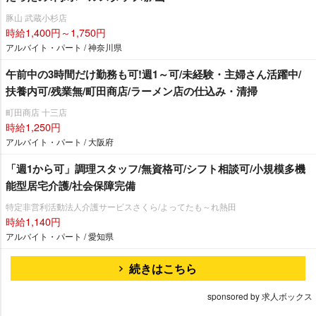
豚山 武蔵小杉店
時給1,400円～1,750円
アルバイト・パート / 神奈川県
午前中の3時間だけ勤務も可!週1～可/未経験・主婦さん活躍中/
扶養内可/残業無/町田商店/ラーメン店の仕込み・清掃
町田商店 十三店
時給1,250円
アルバイト・パート / 大阪府
「週1から可」調理スタッフ/無資格可/シフト相談可/小規模多機
能型居宅介護/社会保障完備
特定非営利活動法人介護サービスさくら/よってたも～れ熱田
時給1,140円
アルバイト・パート / 愛知県
続きはこちら
sponsored by 求人ボックス