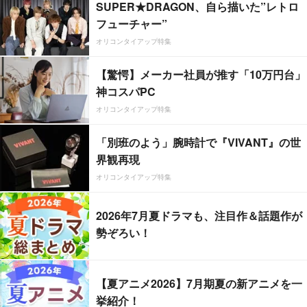
SUPER★DRAGON、自ら描いた”レトロ
フューチャー”
オリコンタイアップ特集
【驚愕】メーカー社員が推す「10万円台」
神コスパPC
オリコンタイアップ特集
「別班のよう」腕時計で『VIVANT』の世
界観再現
オリコンタイアップ特集
2026年7月夏ドラマも、注目作＆話題作が
勢ぞろい！
【夏アニメ2026】7月期夏の新アニメを一
挙紹介！