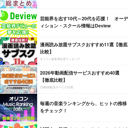
芸能界を志す10代～20代を応援！ オーデ
ィション・スクール情報はDeview
漫画読み放題サブスクおすすめ11選【徹底
比較】
オリコン顧客満足度ランキング
2026年動画配信サービスおすすめ40選
【徹底比較】
CS動画配信サービス20選
毎週の音楽ランキングから、ヒットの推移
をチェック！