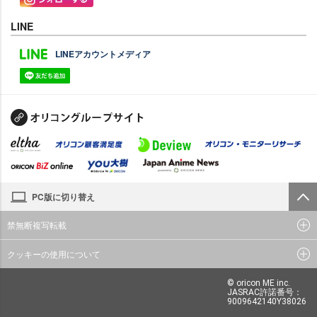
LINE
LINEアカウントメディア
PC版に切り替え
禁無断複写転載
クッキーの使用について
© oricon ME inc.
JASRAC許諾番号：
9009642140Y38026