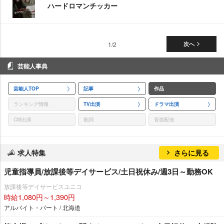
ハードロマンチッカー
1/2
次へ
芸能人事典
芸能人TOP
記事
作品
ランキング情報
TV出演
ドラマ出演
CM出演
歌詞
音楽配信
求人特集
さらに見る
児童指導員/放課後等デイサービス/土日祝休み/週3日～勤務OK
放課後等デイサービスユニコ
時給1,080円～1,390円
アルバイト・パート / 北海道