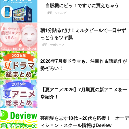
自販機にピッ！ですぐに買えちゃう
（PR）ジハンピ
朝1分貼るだけ！ミルクピールで一日中ず
っとうるツヤ肌
（PR）サボリーノ
2026年7月夏ドラマも、注目作＆話題作が
勢ぞろい！
【夏アニメ2026】7月期夏の新アニメを一
挙紹介！
芸能界を志す10代～20代を応援！ オーデ
ィション・スクール情報はDeview