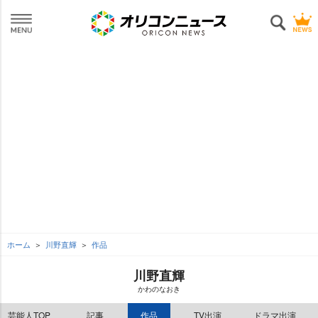
ホーム
川野直輝
作品
川野直輝
かわのなおき
芸能人TOP
記事
作品
TV出演
ドラマ出演