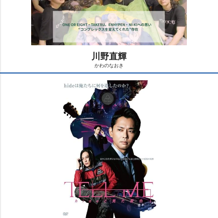
川野直輝
かわのなおき
M
u
t
e