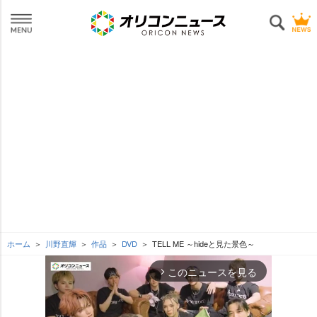
ホーム
川野直輝
作品
DVD
TELL ME ～hideと見た景色～
このニュースを見る
arrow_forward_ios