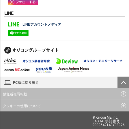
LINE
LINEアカウントメディア
PC版に切り替え
禁無断複写転載
クッキーの使用について
© oricon ME inc.
JASRAC許諾番号：
9009642140Y38026