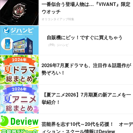
一番似合う登場人物は…『VIVANT』限定
ウオッチ
オリコンタイアップ特集
自販機にピッ！ですぐに買えちゃう
（PR）ジハンピ
2026年7月夏ドラマも、注目作＆話題作が
勢ぞろい！
【夏アニメ2026】7月期夏の新アニメを一
挙紹介！
芸能界を志す10代～20代を応援！ オーデ
ィション・スクール情報はDeview