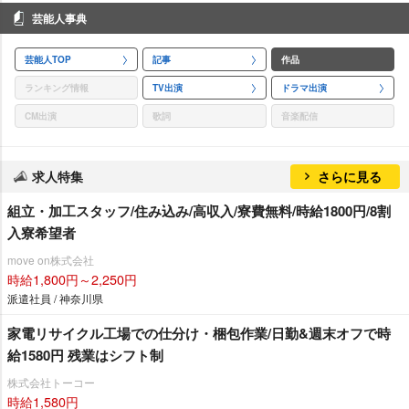
芸能人事典
芸能人TOP
記事
作品
ランキング情報
TV出演
ドラマ出演
CM出演
歌詞
音楽配信
求人特集
さらに見る
組立・加工スタッフ/住み込み/高収入/寮費無料/時給1800円/8割
入寮希望者
move on株式会社
時給1,800円～2,250円
派遣社員 / 神奈川県
家電リサイクル工場での仕分け・梱包作業/日勤&週末オフで時
給1580円 残業はシフト制
株式会社トーコー
時給1,580円